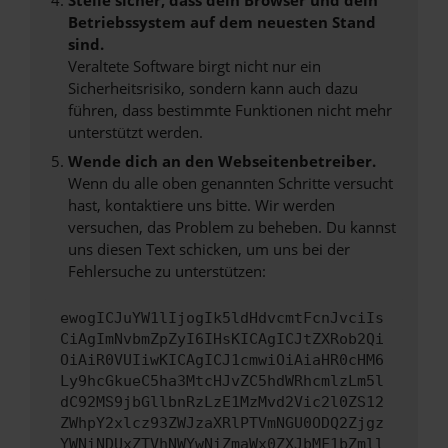
Betriebssystem auf dem neuesten Stand
sind.
Veraltete Software birgt nicht nur ein
Sicherheitsrisiko, sondern kann auch dazu
führen, dass bestimmte Funktionen nicht mehr
unterstützt werden.
Wende dich an den Webseitenbetreiber.
Wenn du alle oben genannten Schritte versucht
hast, kontaktiere uns bitte. Wir werden
versuchen, das Problem zu beheben. Du kannst
uns diesen Text schicken, um uns bei der
Fehlersuche zu unterstützen:
ewogICJuYW1lIjogIk5ldHdvcmtFcnJvciIs
CiAgImNvbmZpZyI6IHsKICAgICJtZXRob2Qi
OiAiR0VUIiwKICAgICJ1cmwiOiAiaHR0cHM6
Ly9hcGkueC5ha3MtcHJvZC5hdWRhcmlzLm5l
dC92MS9jbGllbnRzLzE1MzMvd2Vic2l0ZS12
ZWhpY2xlcz93ZWJzaXRlPTVmNGU0ODQ2Zjgz
YWNiNDUxZTVhNWYwNiZmaWx0ZXJbMF1bZmll