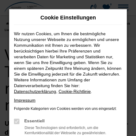
0
Zum
MENÜ
Hauptinhalt
Cookie Einstellungen
springen
Startseite
Wangen
VW
VW Caddy
VW Caddy Tageszulassung mit
Lieferservice nach Wangen
Wir nutzen Cookies, um Ihnen die bestmögliche
Nutzung unserer Webseite zu ermöglichen und unsere
Kommunikation mit Ihnen zu verbessern. Wir
VW Caddy
berücksichtigen hierbei Ihre Präferenzen und
verarbeiten Daten für Marketing und Statistiken nur,
wenn Sie uns Ihre Einwilligung geben. Wenn Sie zu
Tageszulassung
einem späteren Zeitpunkt Ihre Meinung ändern, können
Sie die Einwilligung jederzeit für die Zukunft widerrufen.
Weitere Informationen zum Umfang der
mit Lieferservice
Datenverarbeitung finden Sie hier:
Datenschutzerklärung
,
Cookie-Richtlinie
.
nach Wangen
Impressum
Folgende Kategorien von Cookies werden von uns eingesetzt:
Essentiell
Unser Fahrzeugvorschlag für Wangen –
Diese Technologien sind erforderlich, um die
die VW Caddy Tageszulassung
Kernfunktionalität der Webseite zu gewährleisten.