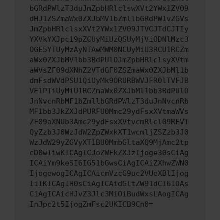
bGRdPWlzT3duJmZpbHRlclswXVt2YWx1ZV09
dHJ1ZSZmaWx0ZXJbMV1bZmllbGRdPW1vZGVs
JmZpbHRlclsxXVt2YWx1ZV09JTVCJTdCJTIy
YXVkYXJpc19pZCUyMiUzQSUyMjViODNlMzc3
OGE5YTUyMzAyNTAwMWM0NCUyMiU3RCU1RCZm
aWx0ZXJbMV1bb3BdPUlOJmZpbHRlclsyXVtm
aWVsZF09dXNhZ2VTdGF0ZSZmaWx0ZXJbMl1b
dmFsdWVdPSU1QiUyMk9ORURBWVJFR0lTVFJB
VElPTiUyMiU1RCZmaWx0ZXJbMl1bb3BdPUlO
JnNvcnRbMF1bZmllbGRdPWlzT3duJnNvcnRb
MF1bb3JkZXJdPURFU0Mmc29ydFsxXVtmaWVs
ZF09aXNUb3Amc29ydFsxXVtvcmRlcl09REVT
QyZzb3J0WzJdW2ZpZWxkXT1wcmljZSZzb3J0
WzJdW29yZGVyXT1BU0MmbGltaXQ9MjAmc2tp
cD0wIiwKICAgICJoZWFkZXJzIjoge30sCiAg
ICAiYm9keSI6IG51bGwsCiAgICAiZXhwZWN0
IjogewogICAgICAicmVzcG9uc2VUeXBlIjog
IiIKICAgIH0sCiAgICAidGltZW91dCI6IDAs
CiAgICAicHJvZ3Jlc3MiOiBudWxsLAogICAg
InJpc2t5IjogZmFsc2UKICB9Cn0=