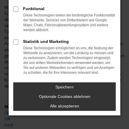
Wer kennt das nicht? Sie suchen „nur“ ein neues Fahrzeug
Funktional
für Wangen und haben prompt die sprichwörtliche „Qual
Diese Technologien bieten die bestmögliche Funktionalität
der Wahl“? Wenn Sie bereits wissen, dass es ein VW Caddy
der Webseite. Services von Drittanbietern wie Google
sein soll, empfehlen wir Ihnen den Kauf einer
Maps, Chats, Fahrzeugbewertungssystem und weitere
werden aktiviert.
Tageszulassung. Was eine VW Caddy Tageszulassung von
einem Neuwagen unterscheidet, ist lediglich die einmalige
Statistik und Marketing
Anmeldung für einen Tag. Das Fahrzeug wurde noch keinen
Diese Technologien ermöglichen es uns, die Nutzung der
einzigen Kilometer gefahren und ist niegelnagelneu. Sie
Webseite zu analysieren, um die Leistung zu messen und
genießen somit das Privileg, die Jungfernfahrt durch Wangen
zu verbessern. Zudem werden Technologien eingesetzt,
durchzuführen und zahlen trotzdem einen deutlich
die von dritten Werbetreibenden verwendet werden, um
niedrigeren Preis als für einen Neuwagen. Wir gehen sogar
Sie auf anderen Webseiten zu verfolgen und um Anzeigen
zu schalten, die für Ihre Interessen relevant sind.
noch einen Schritt weiter und bieten Ihnen noch günstigere
Konditionen, eine Finanzierung zu minimalen Zinsen sowie
den Ankauf Ihres aktuellen Fahrzeugs.
Speichern
Optionale Cookies ablehnen
Marken
Alle akzeptieren
Opel
VW
Ford