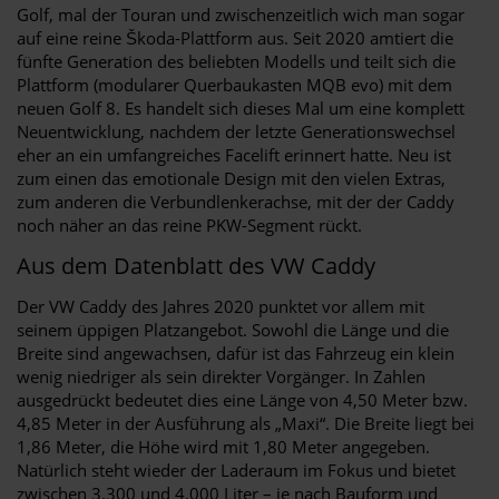
Golf, mal der Touran und zwischenzeitlich wich man sogar
auf eine reine Škoda-Plattform aus. Seit 2020 amtiert die
fünfte Generation des beliebten Modells und teilt sich die
Plattform (modularer Querbaukasten MQB evo) mit dem
neuen Golf 8. Es handelt sich dieses Mal um eine komplett
Neuentwicklung, nachdem der letzte Generationswechsel
eher an ein umfangreiches Facelift erinnert hatte. Neu ist
zum einen das emotionale Design mit den vielen Extras,
zum anderen die Verbundlenkerachse, mit der der Caddy
noch näher an das reine PKW-Segment rückt.
Aus dem Datenblatt des VW Caddy
Der VW Caddy des Jahres 2020 punktet vor allem mit
seinem üppigen Platzangebot. Sowohl die Länge und die
Breite sind angewachsen, dafür ist das Fahrzeug ein klein
wenig niedriger als sein direkter Vorgänger. In Zahlen
ausgedrückt bedeutet dies eine Länge von 4,50 Meter bzw.
4,85 Meter in der Ausführung als „Maxi“. Die Breite liegt bei
1,86 Meter, die Höhe wird mit 1,80 Meter angegeben.
Natürlich steht wieder der Laderaum im Fokus und bietet
zwischen 3.300 und 4.000 Liter – je nach Bauform und