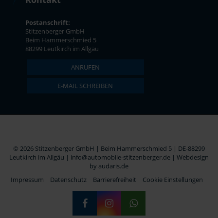
Postanschrift:
Stitzenberger GmbH
Beim Hammerschmied 5
88299 Leutkirch im Allgäu
ANRUFEN
E-MAIL SCHREIBEN
© 2026 Stitzenberger GmbH | Beim Hammerschmied 5 | DE-88299
Leutkirch im Allgäu | info@automobile-stitzenberger.de |
Webdesign
by audaris.de
Impressum
Datenschutz
Barrierefreiheit
Cookie Einstellungen