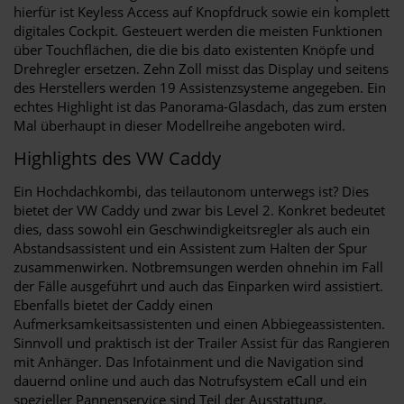
hierfür ist Keyless Access auf Knopfdruck sowie ein komplett
digitales Cockpit. Gesteuert werden die meisten Funktionen
über Touchflächen, die die bis dato existenten Knöpfe und
Drehregler ersetzen. Zehn Zoll misst das Display und seitens
des Herstellers werden 19 Assistenzsysteme angegeben. Ein
echtes Highlight ist das Panorama-Glasdach, das zum ersten
Mal überhaupt in dieser Modellreihe angeboten wird.
Highlights des VW Caddy
Ein Hochdachkombi, das teilautonom unterwegs ist? Dies
bietet der VW Caddy und zwar bis Level 2. Konkret bedeutet
dies, dass sowohl ein Geschwindigkeitsregler als auch ein
Abstandsassistent und ein Assistent zum Halten der Spur
zusammenwirken. Notbremsungen werden ohnehin im Fall
der Fälle ausgeführt und auch das Einparken wird assistiert.
Ebenfalls bietet der Caddy einen
Aufmerksamkeitsassistenten und einen Abbiegeassistenten.
Sinnvoll und praktisch ist der Trailer Assist für das Rangieren
mit Anhänger. Das Infotainment und die Navigation sind
dauernd online und auch das Notrufsystem eCall und ein
spezieller Pannenservice sind Teil der Ausstattung.