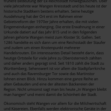
frühere Bedeutung der Ex-Reichsstadt hinwegtäuschen. Über
viele Jahrzehnte war Wangen Kreisstadt und bis heute ist der
historische Stadtkern bestens erhalten. Seine heutige
Ausdehnung hat der Ort erst im Rahmen einer
Gebietsreform der 1970er Jahre erhalten, die mit vielen
Eingemeindungen einherging. Die erste Erwähnung in einer
Urkunde datiert auf das Jahr 815 und in den folgenden
Jahren gehörte Wangen meist zum Kloster St. Gallen. Seit
1286 handelte es sich dann um eine Reichsstadt der Staufer
und zudem um einen Knotenpunkt mehrerer
Handelsrouten. Ein interessantes Detail besteht darin, dass
heutige Ortsteile für viele Jahre zu Oberösterreich zählten
und daher anders geprägt sind. Seit 1810 zählt die Stadt zu
Württemberg. Sehenswert ist vor allem die Stadtpfarrkirche
und auch das Ravensburger Tor sowie das Martinstor
lohnen einen Blick. Hinzu kommen eine ganze Reihe an
alten Gebäuden und eine der ältesten Bäckereien der
Region. Nicht umsonst sagt man bis heute „In Wangen bleibt
man hangen“ und meint damit die Schönheit der Stadt.
Ökonomisch steht Wangen vor allem für die Milchwirtschaft
und Käsereien. Ebenfalls werden elektronische Geräte in der