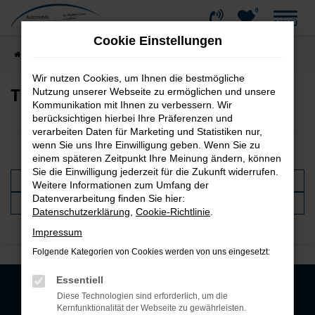
0
Zum
MENÜ
Hauptinhalt
Cookie Einstellungen
springen
Startseite
Werkstatt und Service
Terminvereinbarung
Wir nutzen Cookies, um Ihnen die bestmögliche
Terminvereinbarung
Nutzung unserer Webseite zu ermöglichen und unsere
Kommunikation mit Ihnen zu verbessern. Wir
berücksichtigen hierbei Ihre Präferenzen und
verarbeiten Daten für Marketing und Statistiken nur,
wenn Sie uns Ihre Einwilligung geben. Wenn Sie zu
Servicetermin vereinbaren
einem späteren Zeitpunkt Ihre Meinung ändern, können
Sie die Einwilligung jederzeit für die Zukunft widerrufen.
per Mail
Weitere Informationen zum Umfang der
Datenverarbeitung finden Sie hier:
telefonisch
Datenschutzerklärung
,
Cookie-Richtlinie
.
Impressum
Folgende Kategorien von Cookies werden von uns eingesetzt:
Essentiell
Diese Technologien sind erforderlich, um die
Kernfunktionalität der Webseite zu gewährleisten.