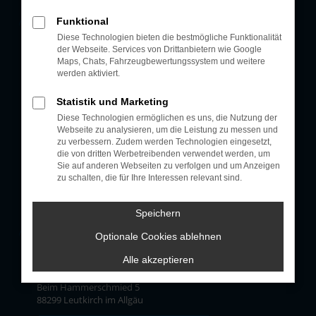
Öffnungszeiten
Funktional
Diese Technologien bieten die bestmögliche Funktionalität
der Webseite. Services von Drittanbietern wie Google
Verkauf:
Maps, Chats, Fahrzeugbewertungssystem und weitere
Mo - Fr: 08:30 - 18:00 Uhr
werden aktiviert.
Sa: 09:00 - 12:00 Uhr
Service:
Statistik und Marketing
Mo - Fr: 07:00 - 18:00 Uhr
Diese Technologien ermöglichen es uns, die Nutzung der
Sa: 08:00 - 12:00 Uhr
Webseite zu analysieren, um die Leistung zu messen und
zu verbessern. Zudem werden Technologien eingesetzt,
24-Stunden Notdienst
die von dritten Werbetreibenden verwendet werden, um
Telefon: +49 7561 9803-0
Sie auf anderen Webseiten zu verfolgen und um Anzeigen
zu schalten, die für Ihre Interessen relevant sind.
Speichern
Kontakt
Optionale Cookies ablehnen
Alle akzeptieren
Postanschrift:
Stitzenberger GmbH
Beim Hammerschmied 5
88299 Leutkirch im Allgäu