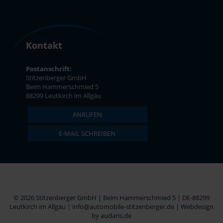
Kontakt
Postanschrift:
Stitzenberger GmbH
Beim Hammerschmied 5
88299 Leutkirch im Allgäu
ANRUFEN
E-MAIL SCHREIBEN
© 2026 Stitzenberger GmbH | Beim Hammerschmied 5 | DE-88299
Leutkirch im Allgäu | info@automobile-stitzenberger.de |
Webdesign
by audaris.de