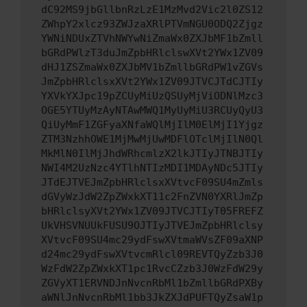
dC92MS9jbGllbnRzLzE1MzMvd2Vic2l0ZS12
ZWhpY2xlcz93ZWJzaXRlPTVmNGU0ODQ2Zjgz
YWNiNDUxZTVhNWYwNiZmaWx0ZXJbMF1bZmll
bGRdPWlzT3duJmZpbHRlclswXVt2YWx1ZV09
dHJ1ZSZmaWx0ZXJbMV1bZmllbGRdPW1vZGVs
JmZpbHRlclsxXVt2YWx1ZV09JTVCJTdCJTIy
YXVkYXJpc19pZCUyMiUzQSUyMjViODNlMzc3
OGE5YTUyMzAyNTAwMWQ1MyUyMiU3RCUyQyU3
QiUyMmF1ZGFyaXNfaWQlMjIlM0ElMjI1Yjgz
ZTM3NzhhOWE1MjMwMjUwMDFlOTclMjIlN0Ql
MkMlN0IlMjJhdWRhcmlzX2lkJTIyJTNBJTIy
NWI4M2UzNzc4YTlhNTIzMDI1MDAyNDc5JTIy
JTdEJTVEJmZpbHRlclsxXVtvcF09SU4mZmls
dGVyWzJdW2ZpZWxkXT11c2FnZVN0YXRlJmZp
bHRlclsyXVt2YWx1ZV09JTVCJTIyT05FREFZ
UkVHSVNUUkFUSU9OJTIyJTVEJmZpbHRlclsy
XVtvcF09SU4mc29ydFswXVtmaWVsZF09aXNP
d24mc29ydFswXVtvcmRlcl09REVTQyZzb3J0
WzFdW2ZpZWxkXT1pc1RvcCZzb3J0WzFdW29y
ZGVyXT1ERVNDJnNvcnRbMl1bZmllbGRdPXBy
aWNlJnNvcnRbMl1bb3JkZXJdPUFTQyZsaW1p