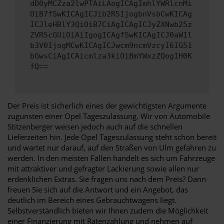
dD0yMCZza2lwPTAiLAogICAgImhlYWRlcnMi
OiB7fSwKICAgICJib2R5IjogbnVsbCwKICAg
ICJleHBlY3QiOiB7CiAgICAgICJyZXNwb25z
ZVR5cGUiOiAiIgogICAgfSwKICAgICJ0aW1l
b3V0IjogMCwKICAgICJwcm9ncmVzcyI6IG51
bGwsCiAgICAicmlza3kiOiBmYWxzZQogIH0K
fQ==
Der Preis ist sicherlich eines der gewichtigsten Argumente
zugunsten einer Opel Tageszulassung. Wir von Automobile
Stitzenberger weisen jedoch auch auf die schnellen
Lieferzeiten hin. Jede Opel Tageszulassung steht schon bereit
und wartet nur darauf, auf den Straßen von Ulm gefahren zu
werden. In den meisten Fällen handelt es sich um Fahrzeuge
mit attraktiver und gefragter Lackierung sowie allen nur
erdenklichen Extras. Sie fragen uns nach dem Preis? Dann
freuen Sie sich auf die Antwort und ein Angebot, das
deutlich im Bereich eines Gebrauchtwagens liegt.
Selbstverständlich bieten wir Ihnen zudem die Möglichkeit
einer Finanzierung mit Ratenzahlung und nehmen auf