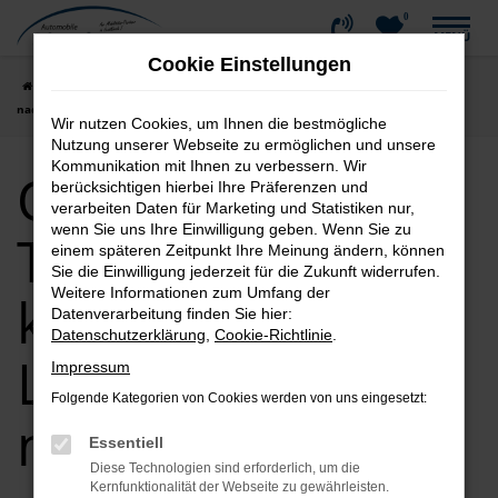
0
Zum
MENÜ
Hauptinhalt
Cookie Einstellungen
springen
Startseite
Ulm
Opel
Opel Tageszulassung kaufen | Lieferservice
nach Ulm
Wir nutzen Cookies, um Ihnen die bestmögliche
Nutzung unserer Webseite zu ermöglichen und unsere
Kommunikation mit Ihnen zu verbessern. Wir
Opel
berücksichtigen hierbei Ihre Präferenzen und
verarbeiten Daten für Marketing und Statistiken nur,
wenn Sie uns Ihre Einwilligung geben. Wenn Sie zu
Tageszulassung
einem späteren Zeitpunkt Ihre Meinung ändern, können
Sie die Einwilligung jederzeit für die Zukunft widerrufen.
Weitere Informationen zum Umfang der
kaufen |
Datenverarbeitung finden Sie hier:
Datenschutzerklärung
,
Cookie-Richtlinie
.
Lieferservice
Impressum
Folgende Kategorien von Cookies werden von uns eingesetzt:
nach Ulm
Essentiell
Diese Technologien sind erforderlich, um die
Kernfunktionalität der Webseite zu gewährleisten.