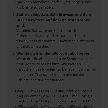
Das kann manchmal helfen, vorübergehende
Probleme zu beheben.
Stelle sicher, dass dein Browser und dein
Betriebssystem auf dem neuesten Stand
sind.
Veraltete Software birgt nicht nur ein
Sicherheitsrisiko, sondern kann auch dazu
führen, dass bestimmte Funktionen nicht mehr
unterstützt werden.
Wende dich an den Webseitenbetreiber.
Wenn du alle oben genannten Schritte versucht
hast, kontaktiere uns bitte. Wir werden
versuchen, das Problem zu beheben. Du kannst
uns diesen Text schicken, um uns bei der
Fehlersuche zu unterstützen:
ewogICJuYW1lIjogIk5ldHdvcmtFcnJvciIs
CiAgImNvbmZpZyI6IHsKICAgICJtZXRob2Qi
OiAiR0VUIiwKICAgICJ1cmwiOiAiaHR0cHM6
Ly9hcGkueC5ha3MtcHJvZC5hdWRhcmlzLm5l