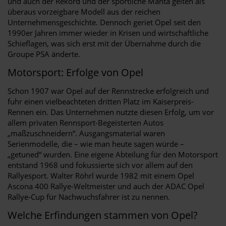
und auch der Rekord und der sportliche Manta gelten als
überaus vorzeigbare Modell aus der reichen
Unternehmensgeschichte. Dennoch geriet Opel seit den
1990er Jahren immer wieder in Krisen und wirtschaftliche
Schieflagen, was sich erst mit der Übernahme durch die
Groupe PSA änderte.
Motorsport: Erfolge von Opel
Schon 1907 war Opel auf der Rennstrecke erfolgreich und
fuhr einen vielbeachteten dritten Platz im Kaiserpreis-
Rennen ein. Das Unternehmen nutzte diesen Erfolg, um vor
allem privaten Rennsport-Begeisterten Autos
„maßzuschneidern“. Ausgangsmaterial waren
Serienmodelle, die – wie man heute sagen würde –
„getuned“ wurden. Eine eigene Abteilung für den Motorsport
entstand 1968 und fokussierte sich vor allem auf den
Rallyesport. Walter Röhrl wurde 1982 mit einem Opel
Ascona 400 Rallye-Weltmeister und auch der ADAC Opel
Rallye-Cup für Nachwuchsfahrer ist zu nennen.
Welche Erfindungen stammen von Opel?