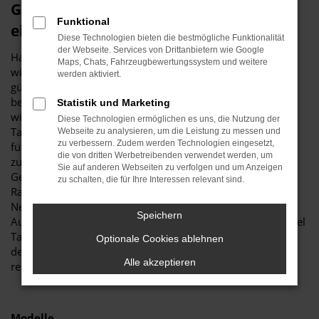
Günstige Opel Tageszulassung für Ulm:
Funktional
eine Empfehlung von Stitzenberger
Diese Technologien bieten die bestmögliche Funktionalität
der Webseite. Services von Drittanbietern wie Google
Haben Sie Lust auf einen Geheimtipp? Dann präsentieren
Maps, Chats, Fahrzeugbewertungssystem und weitere
wir Ihnen gerne eine Opel Tageszulassung und damit die
werden aktiviert.
günstigste Variante, um in Ulm mobil zu sein. Was das
bedeutet? Vor allem, dass Sie in einen Neuwagen steigen,
Statistik und Marketing
wie er günstiger nicht sein könnte. Der Name Opel
Diese Technologien ermöglichen es uns, die Nutzung der
Tageszulassung bedeutet, dass das entsprechende Modell
Webseite zu analysieren, um die Leistung zu messen und
zu verbessern. Zudem werden Technologien eingesetzt,
für genau einen Tag in Ulm oder an einer anderen Stelle
die von dritten Werbetreibenden verwendet werden, um
zugelassen wurde. Pro forma wird somit ein
Sie auf anderen Webseiten zu verfolgen und um Anzeigen
Gebrauchtwagen geschaffen, wodurch wir hinsichtlich der
zu schalten, die für Ihre Interessen relevant sind.
Rabatte vollkommen freie Hand erhalten. Klassische
Neuwagen unterliegen hingegen den Vorgaben der
Speichern
Automobilhersteller, weswegen Autohändler gerne zur Opel
Tageszulassung greifen. Maximale Qualität und ein Modell
Optionale Cookies ablehnen
der aktuellen Fahrzeuggeneration werden hier zu einem
Alle akzeptieren
rekordverdächtig günstigen Preis angeboten.
Modelle