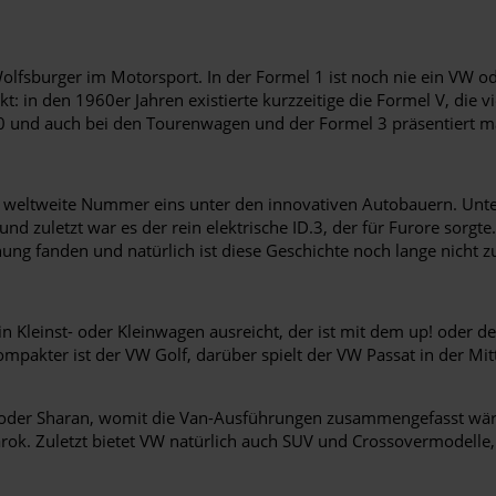
 Wolfsburger im Motorsport. In der Formel 1 ist noch nie ein V
 in den 1960er Jahren existierte kurzzeitige die Formel V, die vi
 und auch bei den Tourenwagen und der Formel 3 präsentiert man
e weltweite Nummer eins unter den innovativen Autobauern. Unte
d zuletzt war es der rein elektrische ID.3, der für Furore so
ng fanden und natürlich ist diese Geschichte noch lange nicht z
ein Kleinst- oder Kleinwagen ausreicht, der ist mit dem up! oder 
akter ist der VW Golf, darüber spielt der VW Passat in der Mittel
ran oder Sharan, womit die Van-Ausführungen zusammengefasst wär
k. Zuletzt bietet VW natürlich auch SUV und Crossovermodelle, 