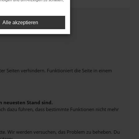
rfolgen und um Anzeigen zu schalten,
Alle akzeptieren
Seiten verhindern. Funktioniert die Seite in einem
m neuesten Stand sind.
 auch dazu führen, dass bestimmte Funktionen nicht mehr
bitte. Wir werden versuchen, das Problem zu beheben. Du
ützen: