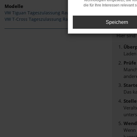
Technologien eingesetzt, die v
Modelle
die für Ihre Interessen relevant s
VW Tiguan Tageszulassung Ravensburg
Fehle
VW T-Cross Tageszulassung Ravensburg
Speichern
Beim Lade
Hier sind
Überp
Laden
Prüfe
Manche
andere
Start
Das k
Stell
Veralt
unters
Wende
Wenn d
kannst