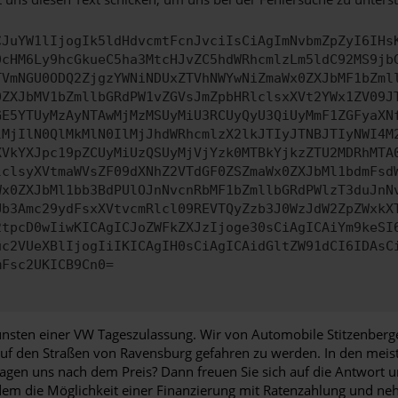
CJuYW1lIjogIk5ldHdvcmtFcnJvciIsCiAgImNvbmZpZyI6IHs
0cHM6Ly9hcGkueC5ha3MtcHJvZC5hdWRhcmlzLm5ldC92MS9jb
TVmNGU0ODQ2ZjgzYWNiNDUxZTVhNWYwNiZmaWx0ZXJbMF1bZml
0ZXJbMV1bZmllbGRdPW1vZGVsJmZpbHRlclsxXVt2YWx1ZV09J
GE5YTUyMzAyNTAwMjMzMSUyMiU3RCUyQyU3QiUyMmF1ZGFyaXN
lMjIlN0QlMkMlN0IlMjJhdWRhcmlzX2lkJTIyJTNBJTIyNWI4M
XVkYXJpc19pZCUyMiUzQSUyMjVjYzk0MTBkYjkzZTU2MDRhMTA
lclsyXVtmaWVsZF09dXNhZ2VTdGF0ZSZmaWx0ZXJbMl1bdmFsd
Wx0ZXJbMl1bb3BdPUlOJnNvcnRbMF1bZmllbGRdPWlzT3duJnN
Ub3Amc29ydFsxXVtvcmRlcl09REVTQyZzb3J0WzJdW2ZpZWxkX
2tpcD0wIiwKICAgICJoZWFkZXJzIjoge30sCiAgICAiYm9keSI
uc2VUeXBlIjogIiIKICAgIH0sCiAgICAidGltZW91dCI6IDAsC
mFsc2UKICB9Cn0=
unsten einer VW Tageszulassung. Wir von Automobile Stitzenberger
auf den Straßen von Ravensburg gefahren zu werden. In den meist
fragen uns nach dem Preis? Dann freuen Sie sich auf die Antwort u
zudem die Möglichkeit einer Finanzierung mit Ratenzahlung und 