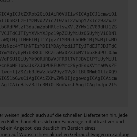
KICAgICJtZXRob2QiOiAiR0VUIiwKICAgICJ1cmwiOi
GllbnRzLzE1MzMvd2Vic2l0ZS12ZWhpY2xlcz93ZWJz
lbGRdPWlzT3duJmZpbHRlclswXVt2YWx1ZV09dHJ1ZS
TVCJTdCJTIyYXVkYXJpc19pZCUyMiUzQSUyMjViODNl
faWQlMjIlM0ElMjI1YjgzZTM3NzhhOWE1MjMwMjUwMD
2UzNzc4YTlhNTIzMDI1MDAyMzdiJTIyJTdEJTJDJTdC
0YmM0YyUyMiU3RCU1RCZmaWx0ZXJbMV1bb3BdPUlOJm
WVdPSU1QiUyMk9ORURBWVJFR0lTVFJBVElPTiUyMiU1
vcnRbMF1bb3JkZXJdPURFU0Mmc29ydFsxXVtmaWVsZF
T1wcmljZSZzb3J0WzJdW29yZGVyXT1BU0MmbGltaXQ9
6IG51bGwsCiAgICAiZXhwZWN0IjogewogICAgICAicm
iAgICAicHJvZ3Jlc3MiOiBudWxsLAogICAgInJpc2t5
 weisen jedoch auch auf die schnellen Lieferzeiten hin. Jede
en Fällen handelt es sich um Fahrzeuge mit attraktiver und
nd ein Angebot, das deutlich im Bereich eines
nehmen auf Wunsch Ihren aktuellen Gebrauchtwagen in Zahlung.