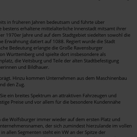
its in früheren Jahren bedeutsam und führte über
e bestens erhaltene mittelalterliche Innenstadt mitsamt ihrer
r 1970er Jahre und auf dem Stadtgebiet siedelten sowohl die
e Erwähnung datiert auf 1088. Regiert wurde die Stadt
ische Bedeutung erlangte die Große Ravensburger
von Württemberg und spielte dort insbesondere als
latz, die Veitsburg und Teile der alten Stadtbefestigung
uerinnen und Bildhauer.
 geprägt. Hinzu kommen Unternehmen aus dem Maschinenbau
und den Zug.
Sie ein breites Spektrum an attraktiven Fahrzeugen und
stige Preise und vor allem für die besondere Kundennähe
en die Wolfsburger immer wieder auf dem ersten Platz und
 Unternehmensnamen, der sich zumindest hierzulande im vollen
in allen Segmenten steht ein VW an der Spitze der