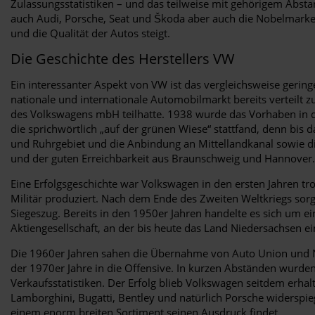
Zulassungsstatistiken – und das teilweise mit gehörigem Abs
auch Audi, Porsche, Seat und Škoda aber auch die Nobelmarken 
und die Qualität der Autos steigt.
Die Geschichte des Herstellers VW
Ein interessanter Aspekt von VW ist das vergleichsweise gerin
nationale und internationale Automobilmarkt bereits verteilt z
des Volkswagens mbH teilhatte. 1938 wurde das Vorhaben in d
die sprichwörtlich „auf der grünen Wiese“ stattfand, denn bis 
und Ruhrgebiet und die Anbindung an Mittellandkanal sowie die 
und der guten Erreichbarkeit aus Braunschweig und Hannover.
Eine Erfolgsgeschichte war Volkswagen in den ersten Jahren tr
Militär produziert. Nach dem Ende des Zweiten Weltkriegs sorg
Siegeszug. Bereits in den 1950er Jahren handelte es sich um 
Aktiengesellschaft, an der bis heute das Land Niedersachsen ei
Die 1960er Jahren sahen die Übernahme von Auto Union und N
der 1970er Jahre in die Offensive. In kurzen Abständen wurde
Verkaufsstatistiken. Der Erfolg blieb Volkswagen seitdem er
Lamborghini, Bugatti, Bentley und natürlich Porsche widerspieg
einem enorm breiten Sortiment seinen Ausdruck findet.