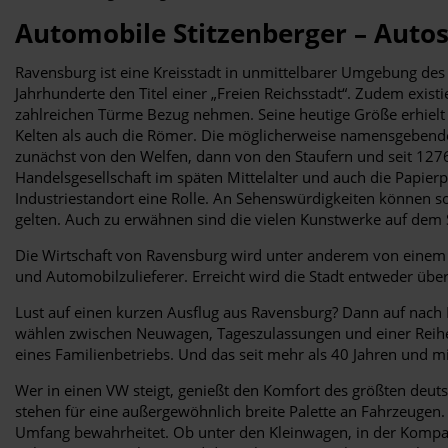
Automobile Stitzenberger – Auto
Ravensburg ist eine Kreisstadt in unmittelbarer Umgebung des
Jahrhunderte den Titel einer „Freien Reichsstadt“. Zudem existi
zahlreichen Türme Bezug nehmen. Seine heutige Größe erhiel
Kelten als auch die Römer. Die möglicherweise namensgebende
zunächst von den Welfen, dann von den Staufern und seit 127
Handelsgesellschaft im späten Mittelalter und auch die Papie
Industriestandort eine Rolle. An Sehenswürdigkeiten können so
gelten. Auch zu erwähnen sind die vielen Kunstwerke auf dem 
Die Wirtschaft von Ravensburg wird unter anderem von eine
und Automobilzulieferer. Erreicht wird die Stadt entweder ü
Lust auf einen kurzen Ausflug aus Ravensburg? Dann auf nach L
wählen zwischen Neuwagen, Tageszulassungen und einer Reihe 
eines Familienbetriebs. Und das seit mehr als 40 Jahren und mit
Wer in einen VW steigt, genießt den Komfort des größten deut
stehen für eine außergewöhnlich breite Palette an Fahrzeugen
Umfang bewahrheitet. Ob unter den Kleinwagen, in der Kompakt