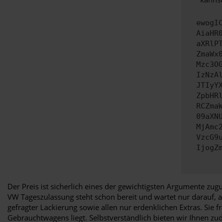
ewogI
AiaHR
aXRlP
ZmaWx
Mzc3O
IzNzA
JTIyY
ZpbHR
RCZma
09aXN
MjAmc
VzcG9
IjogZ
Der Preis ist sicherlich eines der gewichtigsten Argumente zug
VW Tageszulassung steht schon bereit und wartet nur darauf, 
gefragter Lackierung sowie allen nur erdenklichen Extras. Sie 
Gebrauchtwagens liegt. Selbstverständlich bieten wir Ihnen 