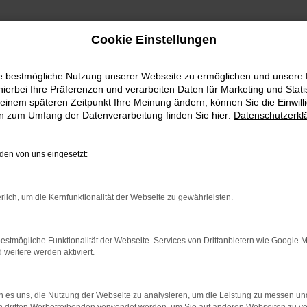
Cookie Einstellungen
 nach Ravensburg
ie bestmögliche Nutzung unserer Webseite zu ermöglichen und unsere
hierbei Ihre Präferenzen und verarbeiten Daten für Marketing und Stati
 kaufen | Lieferse
einem späteren Zeitpunkt Ihre Meinung ändern, können Sie die Einwillig
en zum Umfang der Datenverarbeitung finden Sie hier:
Datenschutzerkl
en von uns eingesetzt:
Ravensburg: eine Empfehlung von 
rlich, um die Kernfunktionalität der Webseite zu gewährleisten.
hnen gerne eine VW Tageszulassung und damit die günstigste Var
nicht sein könnte. Der Name VW Tageszulassung bedeutet, dass da
it ein Gebrauchtwagen geschaffen, wodurch wir hinsichtlich der
estmögliche Funktionalität der Webseite. Services von Drittanbietern wie Google 
eitere werden aktiviert.
weswegen Autohändler gerne zur VW Tageszulassung greifen. Maxi
nstigen Preis angeboten.
 es uns, die Nutzung der Webseite zu analysieren, um die Leistung zu messen u