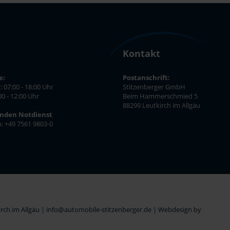
Kontakt
e:
Postanschrift:
: 07:00 - 18:00 Uhr
Stitzenberger GmbH
00 - 12:00 Uhr
Beim Hammerschmied 5
88299 Leutkirch im Allgäu
unden Notdienst
n: +49 7561 9803-0
ch im Allgäu | info@automobile-stitzenberger.de |
Webdesign by