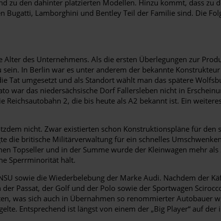
tand zu den dahinter platzierten Modellen. Hinzu kommt, dass z
Bugatti, Lamborghini und Bentley Teil der Familie sind. Die Fol
ge Alter des Unternehmens. Als die ersten Überlegungen zur Prod
u sein. In Berlin war es unter anderem der bekannte Konstrukteur
ie Tat umgesetzt und als Standort wählt man das spätere Wolfsb
dato war das niedersächsische Dorf Fallersleben nicht in Erschei
Reichsautobahn 2, die bis heute als A2 bekannt ist. Ein weiteres 
otzdem nicht. Zwar existierten schon Konstruktionspläne für den 
te die britische Militärverwaltung für ein schnelles Umschwenke
einen Topseller und in der Summe wurde der Kleinwagen mehr als 
ne Sperrminorität hält.
SU sowie die Wiederbelebung der Marke Audi. Nachdem der Käfe
n der Passat, der Golf und der Polo sowie der Sportwagen Scirocc
halten, was sich auch in Übernahmen so renommierter Autobauer
elte. Entsprechend ist längst von einem der „Big Player“ auf der