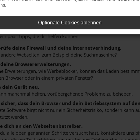
on dritten Werbetreibenden verwendet werden, um Sie auf anderen Webseiten zu ve
ind.
r: Network Error
Optionale Cookies ablehnen
n ist ein Fehler aufgetreten.
 ein paar Tipps, die dir helfen können:
rüfe deine Firewall und deine Internetverbindung.
 andere Webseiten, zum Beispiel deine Suchmaschine?
 deine Browsererweiterungen.
 Erweiterungen, wie Werbeblocker, können das Laden bestimmter 
n Browser oder in einem privaten Fenster?
e dein Gerät neu.
ann manchmal helfen, vorübergehende Probleme zu beheben.
e sicher, dass dein Browser und dein Betriebssystem auf de
ete Software birgt nicht nur ein Sicherheitsrisiko, sondern kann
tützt werden.
 dich an den Webseitenbetreiber.
u alle oben genannten Schritte versucht hast, kontaktiere uns 
 uns diesen Text schicken, um uns bei der Fehlersuche zu unterst