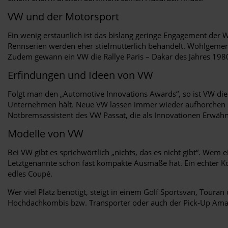
VW und der Motorsport
Ein wenig erstaunlich ist das bislang geringe Engagement der
Rennserien werden eher stiefmütterlich behandelt. Wohlgemerkt:
Zudem gewann ein VW die Rallye Paris – Dakar des Jahres 1980
Erfindungen und Ideen von VW
Folgt man den „Automotive Innovations Awards“, so ist VW di
Unternehmen hält. Neue VW lassen immer wieder aufhorchen un
Notbremsassistent des VW Passat, die als Innovationen Erwähnu
Modelle von VW
Bei VW gibt es sprichwörtlich „nichts, das es nicht gibt“. Wem 
Letztgenannte schon fast kompakte Ausmaße hat. Ein echter Komp
edles Coupé.
Wer viel Platz benötigt, steigt in einem Golf Sportsvan, Tou
Hochdachkombis bzw. Transporter oder auch der Pick-Up Amaro