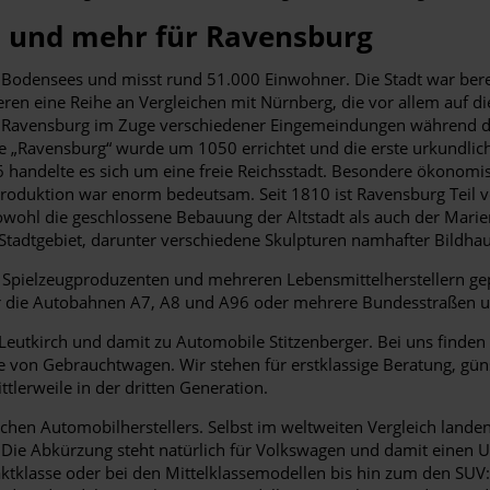
s und mehr für Ravensburg
 Bodensees und misst rund 51.000 Einwohner. Die Stadt war bere
eren eine Reihe an Vergleichen mit Nürnberg, die vor allem auf di
t Ravensburg im Zuge verschiedener Eingemeindungen während de
 „Ravensburg“ wurde um 1050 errichtet und die erste urkundlich
6 handelte es sich um eine freie Reichsstadt. Besondere ökonom
rproduktion war enorm bedeutsam. Seit 1810 ist Ravensburg Teil 
wohl die geschlossene Bebauung der Altstadt als auch der Marienp
Stadtgebiet, darunter verschiedene Skulpturen namhafter Bildha
m Spielzeugproduzenten und mehreren Lebensmittelherstellern
ber die Autobahnen A7, A8 und A96 oder mehrere Bundesstraßen 
eutkirch und damit zu Automobile Stitzenberger. Bei uns finden 
von Gebrauchtwagen. Wir stehen für erstklassige Beratung, gün
tlerweile in der dritten Generation.
schen Automobilherstellers. Selbst im weltweiten Vergleich land
. Die Abkürzung steht natürlich für Volkswagen und damit einen
klasse oder bei den Mittelklassemodellen bis hin zum den SUV: 