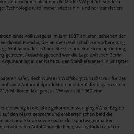
u dem Unternehmen nicht nur die Marke VW gehört, sondern
ge: Technologie wird immer wieder hin- und her transferiert
uktion eines Volkswagens im Jahr 1937 anliefen, schienen der
 Ferdinand Porsche, der an der Gesellschaft zur Vorbereitung
urg. Wohlgemerkt: es handelte sich um eine Firmengründung,
nung getreten. Ausschlaggebend war die Lage zwischen Berlin
Argument lag in der Nähe zu den Stahllieferanten in Salzgitter
späteren Käfer, doch wurde in Wolfsburg zunächst nur für das
n auf zivile Automobilproduktion und der Käfer begann seinen
21,5 Millionen Mal gebaut. VW war seit 1960 eine
r ein wenig in die Jahre gekommen war, ging VW zu Beginn
o auf den Markt gebracht und eroberten schon bald die
 wie Seat und Škoda sowie später der Sportwagenmarken
 internationalen Autobühne die Rede, was natürlich auch in