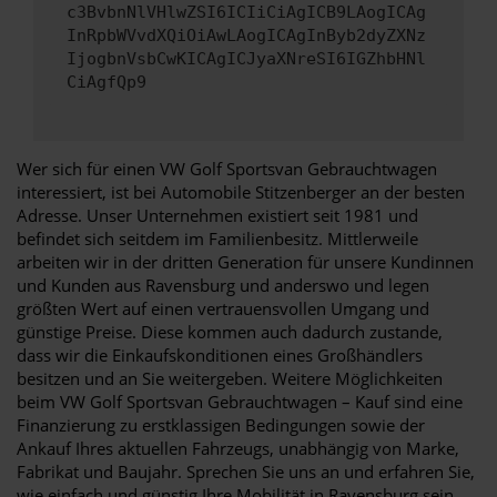
c3BvbnNlVHlwZSI6ICIiCiAgICB9LAogICAg
InRpbWVvdXQiOiAwLAogICAgInByb2dyZXNz
IjogbnVsbCwKICAgICJyaXNreSI6IGZhbHNl
CiAgfQp9
Wer sich für einen VW Golf Sportsvan Gebrauchtwagen
interessiert, ist bei Automobile Stitzenberger an der besten
Adresse. Unser Unternehmen existiert seit 1981 und
befindet sich seitdem im Familienbesitz. Mittlerweile
arbeiten wir in der dritten Generation für unsere Kundinnen
und Kunden aus Ravensburg und anderswo und legen
größten Wert auf einen vertrauensvollen Umgang und
günstige Preise. Diese kommen auch dadurch zustande,
dass wir die Einkaufskonditionen eines Großhändlers
besitzen und an Sie weitergeben. Weitere Möglichkeiten
beim VW Golf Sportsvan Gebrauchtwagen – Kauf sind eine
Finanzierung zu erstklassigen Bedingungen sowie der
Ankauf Ihres aktuellen Fahrzeugs, unabhängig von Marke,
Fabrikat und Baujahr. Sprechen Sie uns an und erfahren Sie,
wie einfach und günstig Ihre Mobilität in Ravensburg sein