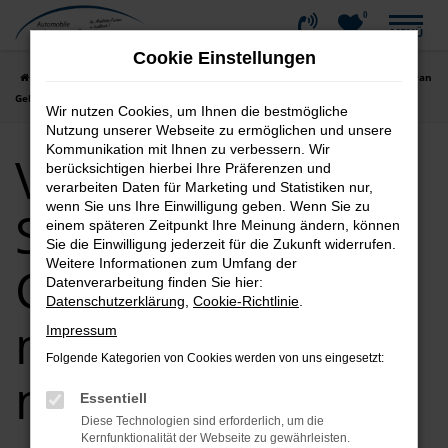
0
Zum
MENÜ
Hauptinhalt
Cookie Einstellungen
springen
Startseite
Ravensburg
VW
VW Golf Sportsvan
VW Golf Sportsvan
Gebrauchtwagen mit Lieferservice nach Ravensburg
Wir nutzen Cookies, um Ihnen die bestmögliche
Nutzung unserer Webseite zu ermöglichen und unsere
Kommunikation mit Ihnen zu verbessern. Wir
VW Golf
berücksichtigen hierbei Ihre Präferenzen und
verarbeiten Daten für Marketing und Statistiken nur,
wenn Sie uns Ihre Einwilligung geben. Wenn Sie zu
Sportsvan
einem späteren Zeitpunkt Ihre Meinung ändern, können
Sie die Einwilligung jederzeit für die Zukunft widerrufen.
Weitere Informationen zum Umfang der
Gebrauchtwagen
Datenverarbeitung finden Sie hier:
Datenschutzerklärung
,
Cookie-Richtlinie
.
mit Lieferservice
Impressum
Folgende Kategorien von Cookies werden von uns eingesetzt:
nach Ravensburg
Essentiell
Diese Technologien sind erforderlich, um die
Kernfunktionalität der Webseite zu gewährleisten.