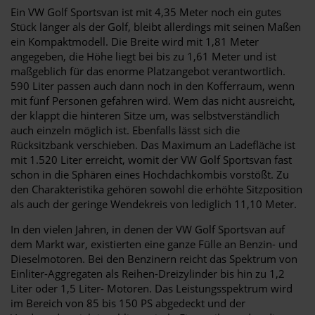
Ein VW Golf Sportsvan ist mit 4,35 Meter noch ein gutes
Stück länger als der Golf, bleibt allerdings mit seinen Maßen
ein Kompaktmodell. Die Breite wird mit 1,81 Meter
angegeben, die Höhe liegt bei bis zu 1,61 Meter und ist
maßgeblich für das enorme Platzangebot verantwortlich.
590 Liter passen auch dann noch in den Kofferraum, wenn
mit fünf Personen gefahren wird. Wem das nicht ausreicht,
der klappt die hinteren Sitze um, was selbstverständlich
auch einzeln möglich ist. Ebenfalls lässt sich die
Rücksitzbank verschieben. Das Maximum an Ladefläche ist
mit 1.520 Liter erreicht, womit der VW Golf Sportsvan fast
schon in die Sphären eines Hochdachkombis vorstößt. Zu
den Charakteristika gehören sowohl die erhöhte Sitzposition
als auch der geringe Wendekreis von lediglich 11,10 Meter.
In den vielen Jahren, in denen der VW Golf Sportsvan auf
dem Markt war, existierten eine ganze Fülle an Benzin- und
Dieselmotoren. Bei den Benzinern reicht das Spektrum von
Einliter-Aggregaten als Reihen-Dreizylinder bis hin zu 1,2
Liter oder 1,5 Liter- Motoren. Das Leistungsspektrum wird
im Bereich von 85 bis 150 PS abgedeckt und der