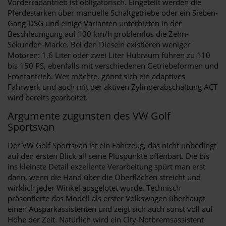
Vorderradantrieb ist obligatorisch. Eingeteilt werden die
Pferdestärken über manuelle Schaltgetriebe oder ein Sieben-
Gang-DSG und einige Varianten unterbieten in der
Beschleunigung auf 100 km/h problemlos die Zehn-
Sekunden-Marke. Bei den Dieseln existieren weniger
Motoren: 1,6 Liter oder zwei Liter Hubraum führen zu 110
bis 150 PS, ebenfalls mit verschiedenen Getriebeformen und
Frontantrieb. Wer möchte, gönnt sich ein adaptives
Fahrwerk und auch mit der aktiven Zylinderabschaltung ACT
wird bereits gearbeitet.
Argumente zugunsten des VW Golf
Sportsvan
Der VW Golf Sportsvan ist ein Fahrzeug, das nicht unbedingt
auf den ersten Blick all seine Pluspunkte offenbart. Die bis
ins kleinste Detail exzellente Verarbeitung spürt man erst
dann, wenn die Hand über die Oberflächen streicht und
wirklich jeder Winkel ausgelotet wurde. Technisch
präsentierte das Modell als erster Volkswagen überhaupt
einen Ausparkassistenten und zeigt sich auch sonst voll auf
Höhe der Zeit. Natürlich wird ein City-Notbremsassistent