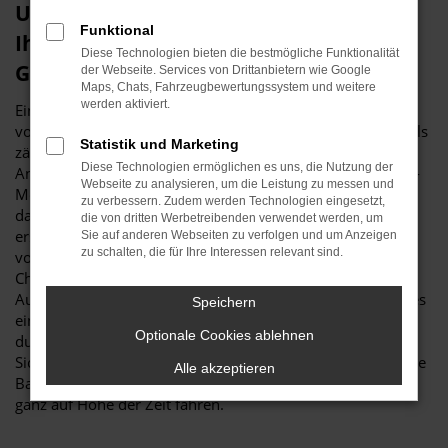
Unterwegs in Ravensburg – bald in
Funktional
Ihrem VW Golf Sportsvan
Diese Technologien bieten die bestmögliche Funktionalität
Gebrauchtwagen
der Webseite. Services von Drittanbietern wie Google
Maps, Chats, Fahrzeugbewertungssystem und weitere
werden aktiviert.
Ein VW Golf Sportsvan Gebrauchtwagen eignet sich
vortrefflich für Ravensburg. Zu den Vorteilen dieses Modells
Statistik und Marketing
zählt vor allem dessen Langlebigkeit und die geringe
Diese Technologien ermöglichen es uns, die Nutzung der
Anfälligkeit für Pannen. Natürlich helfen wir in unserer Kfz-
Webseite zu analysieren, um die Leistung zu messen und
Meisterwerkstatt noch ein wenig nach und sorgen dafür,
zu verbessern. Zudem werden Technologien eingesetzt,
dass Ihr künftiger VW Golf Sportsvan Gebrauchtwagen in
die von dritten Werbetreibenden verwendet werden, um
erstklassigem Zustand zu Ihnen und damit auf die Straße
Sie auf anderen Webseiten zu verfolgen und um Anzeigen
zu schalten, die für Ihre Interessen relevant sind.
von Ravensburg gelangt. Da ist zum einen ein gründlicher
Check, den wir durchführen, da ist aber auch das
Auswechseln der Verschleißteile, sodass am Ende des Tages
Speichern
ein Fahrzeug steht, dass Sie ganz sicher viele Jahre sicher
Optionale Cookies ablehnen
durch den Alltag begleitet. Hinsichtlich der Extras und
Sicherheitssysteme weisen wir darauf hin, dass selbst ältere
Alle akzeptieren
Baujahre des VW Golf Sportsvan Gebrauchtwagen voll und
ganz auf Höhe der Zeit fahren.