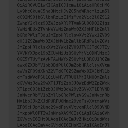
OiAiR0VUIiwKICAgICJ1cmwiOiAiaHR0cHM6
Ly9hcGkueC5ha3MtcHJvZC5hdWRhcmlzLm5l
dC92MS9jbGllbnRzLzE1MzMvd2Vic2l0ZS12
ZWhpY2xlcz93ZWJzaXRlPTVmNGU0ODQ2Zjgz
YWNiNDUxZTVhNWYwNiZmaWx0ZXJbMF1bZmll
bGRdPWlzT3duJmZpbHRlclswXVt2YWx1ZV09
dHJ1ZSZmaWx0ZXJbMV1bZmllbGRdPW1vZGVs
JmZpbHRlclsxXVt2YWx1ZV09JTVCJTdCJTIy
YXVkYXJpc19pZCUyMiUzQSUyMjViODNlMzc3
OGE5YTUyMzAyNTAwMWYxZSUyMiU3RCU1RCZm
aWx0ZXJbMV1bb3BdPUlOJmZpbHRlclsyXVtm
aWVsZF09dXNhZ2VTdGF0ZSZmaWx0ZXJbMl1b
dmFsdWVdPSU1QiUyMlVTRUQlMjIlNUQmZmls
dGVyWzJdW29wXT1JTiZzb3J0WzBdW2ZpZWxk
XT1pc093biZzb3J0WzBdW29yZGVyXT1ERVND
JnNvcnRbMV1bZmllbGRdPWlzVG9wJnNvcnRb
MV1bb3JkZXJdPURFU0Mmc29ydFsyXVtmaWVs
ZF09cHJpY2Umc29ydFsyXVtvcmRlcl09QVND
JmxpbWl0PTIwJnNraXA9MCIsCiAgICAiaGVh
ZGVycyI6IHt9LAogICAgImJvZHkiOiBudWxs
LAogICAgImV4cGVjdCI6IHsKICAgICAgInJl