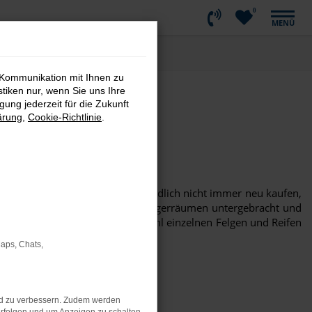
0
MENÜ
 Kommunikation mit Ihnen zu
stiken nur, wenn Sie uns Ihre
ung jederzeit für die Zukunft
ärung
,
Cookie-Richtlinie
.
e Sorge: Sie müssen selbstverständlich nicht immer neu kaufen,
Winterreifen sicher in unseren Lagerräumen untergebracht und
st. Unser Sortiment umfasst sowohl einzelnen Felgen und Reifen
Sie sich beraten.
Maps, Chats,
nd zu verbessern. Zudem werden