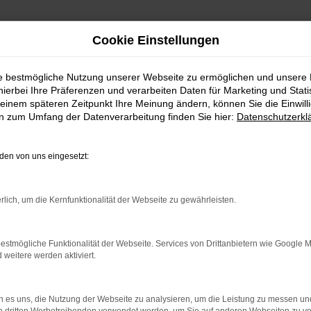
Cookie Einstellungen
ie bestmögliche Nutzung unserer Webseite zu ermöglichen und unsere
hierbei Ihre Präferenzen und verarbeiten Daten für Marketing und Stati
der
einem späteren Zeitpunkt Ihre Meinung ändern, können Sie die Einwillig
en zum Umfang der Datenverarbeitung finden Sie hier:
Datenschutzerkl
enberger in Leutkirch im Allgäu
en von uns eingesetzt:
rühjahr als auch im Herbst auf den neuesten Stand bringen. Kein
rlich, um die Kernfunktionalität der Webseite zu gewährleisten.
bedeutet dies, dass der nicht benötigte Satz an Sommer- bzw. 
 Reifen & Räder für Ihren Opel anbieten, versteht sich von selb
esreifen. Kommen Sie zu uns nach Leutkirch / Allgäu und lassen 
estmögliche Funktionalität der Webseite. Services von Drittanbietern wie Google 
eitere werden aktiviert.
 es uns, die Nutzung der Webseite zu analysieren, um die Leistung zu messen u