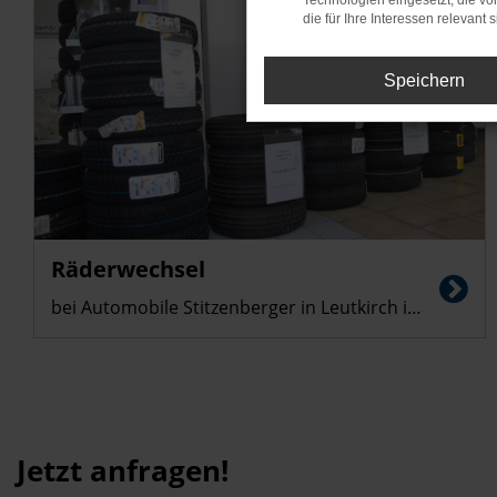
Technologien eingesetzt, die v
die für Ihre Interessen relevant s
Speichern
35,-
€
Räderwechsel
bei Automobile Stitzenberger in Leutkirch im Allgäu
Jetzt anfragen!