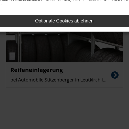
on dritten Werbetreibenden verwendet werden, um Sie auf anderen Webseiten zu ve
ind.
Optionale Cookies ablehnen
45,-
€
Reifeneinlagerung
bei Automobile Stitzenberger in Leutkirch im Allgäu