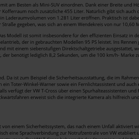
omit am Besten als Mini-SUV einordnen. Dank einer Breite und Hö
 Kofferraum noch zusätzliche 455 Liter. Natürlich gibt sich auch 
n Laderaumvolumen von 1.281 Liter eröffnen. Praktisch ist dabei
der Straße gegeben, was sich an einem Wendekreis von nur 10,60 M
s Modell ist somit insbesondere für den effizienten Einsatz in d
lantrieb, der in gebrauchten Modellen 95 PS leistet. Ins Rennen g
nd mit einem siebenstufigen Direktschaltgetriebe ausgestattet, 
 der benötigt lediglich 8,2 Sekunden, um die 100 km/h- Marke z
end. Da ist zum Beispiel die Sicherheitsausstattung, die im Rahm
 ein Toter-Winkel-Warner sowie ein Fernlichtassistent und auch 
nfalls verfügt der VW T-Cross über einen Spurhalteassistenten u
wärtsfahren erweist sich die integrierte Kamera als hilfreich u
t von einem Sicherheitssystem, das nach einem Unfall aktiviert w
isch eine Sprachverbindung zur Notrufzentrale von VW etabliert