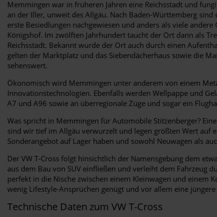
Memmingen war in früheren Jahren eine Reichsstadt und fungi
an der Iller, unweit des Allgäu. Nach Baden-Württemberg sind
erste Besiedlungen nachgewiesen und anders als viele andere O
Königshof. Im zwölften Jahrhundert taucht der Ort dann als Tr
Reichsstadt. Bekannt wurde der Ort auch durch einen Aufenth
gelten der Marktplatz und das Siebendächerhaus sowie die Mart
sehenswert.
Ökonomisch wird Memmingen unter anderem von einem Metall
Innovationstechnologien. Ebenfalls werden Wellpappe und Gela
A7 und A96 sowie an überregionale Züge und sogar ein Flughafe
Was spricht in Memmingen für Automobile Stitzenberger? Eine ga
sind wir tief im Allgäu verwurzelt und legen größten Wert au
Sonderangebot auf Lager haben und sowohl Neuwagen als auch g
Der VW T-Cross folgt hinsichtlich der Namensgebung dem etwas
aus dem Bau von SUV einfließen und verleiht dem Fahrzeug durc
perfekt in die Nische zwischen einem Kleinwagen und einem Ko
wenig Lifestyle-Ansprüchen genügt und vor allem eine jüngere
Technische Daten zum VW T-Cross