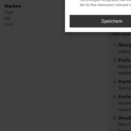
Technologien eingesetzt, die v
Marken
die für Ihre Interessen relevant s
Opel
Fehle
VW
Speichern
Ford
Beim Lade
Hier sind
Überp
Laden
Prüfe
Manche
andere
Start
Das k
Stell
Veralt
unters
Wende
Wenn d
kannst