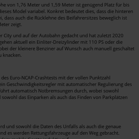
he von 1,76 Meter und 1,59 Meter ist genügend Platz für bis
dieses Model variabel. Konkret bedeutet dies, dass die hinteren
, dass auch die Rücklehne des Beifahrersitzes beweglich ist
eter zeigt.
er City und auf der Autobahn gedacht und hat zuletzt 2020
ehen aktuell ein Einliter-Dreizylinder mit 110 PS oder die
wobei der kleinere Benziner auf Wunsch auch manuell geschaltet
u knacken.
en des Euro-NCAP-Crashtests mit der vollen Punktzahl
ein Geschwindigkeitsregler mit automatischer Regulierung des
nd führt automatisch Notbremsungen durch, wobei sowohl
nd sowohl das Einparken als auch das Finden von Parkplätzen
ird und sowohl die Daten des Unfalls als auch die genaue
 und es werden Rettungsfahrzeuge auf den Weg gebracht.