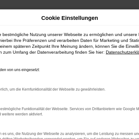
Cookie Einstellungen
mit Lieferservice nach Memmingen
ie bestmögliche Nutzung unserer Webseite zu ermöglichen und unsere
hierbei Ihre Präferenzen und verarbeiten Daten für Marketing und Stati
ulassung mit Liefer
einem späteren Zeitpunkt Ihre Meinung ändern, können Sie die Einwillig
en zum Umfang der Datenverarbeitung finden Sie hier:
Datenschutzerkl
en von uns eingesetzt:
mmingen – die VW T-Cross Tageszu
rlich, um die Kernfunktionalität der Webseite zu gewährleisten.
 Memmingen und haben prompt die sprichwörtliche „Qual der Wahl“?
VW T-Cross Tageszulassung von einem Neuwagen unterscheidet, is
st niegelnagelneu. Sie genießen somit das Privileg, die Jungfe
estmögliche Funktionalität der Webseite. Services von Drittanbietern wie Google 
eitere werden aktiviert.
gehen sogar noch einen Schritt weiter und bieten Ihnen noch güns
 es uns, die Nutzung der Webseite zu analysieren, um die Leistung zu messen u