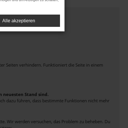
rfolgen und um Anzeigen zu schalten,
Alle akzeptieren
Seiten verhindern. Funktioniert die Seite in einem
m neuesten Stand sind.
 auch dazu führen, dass bestimmte Funktionen nicht mehr
bitte. Wir werden versuchen, das Problem zu beheben. Du
ützen: