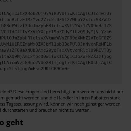
KICAgICJtZXRob2QiOiAiR0VUIiwKICAgICJ1cmwiOi
GllbnRzLzE1MzMvd2Vic2l0ZS12ZWhpY2xlcz93ZWJz
lbGRdPWlzT3duJmZpbHRlclswXVt2YWx1ZV09dHJ1ZS
TVCJTdCJTIyYXVkYXJpc19pZCUyMiUzQSUyMjVjYzk0
dPUlOJmZpbHRlclsyXVtmaWVsZF09dXNhZ2VTdGF0ZS
iUyMiU1RCZmaWx0ZXJbMl1bb3BdPUlOJnNvcnRbMF1b
maWVsZF09aXNUb3Amc29ydFsxXVtvcmRlcl09REVTQy
GltaXQ9MjAmc2tpcD0wIiwKICAgICJoZWFkZXJzIjog
gICAicmVzcG9uc2VUeXBlIjogIiIKICAgIH0sCiAgIC
nJpc2t5IjogZmFsc2UKICB9Cn0=
eldet? Diese Fragen sind berechtigt und werden uns nicht nur
rn gemacht werden und die Händler in ihren Rabatten stark
s Tageszulassung wird, können wir noch günstiger werden.
 durchstarten und brauchen nicht zu warten.
o geht