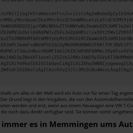
CJuYW1lIjogIk5ldHdvcmtFcnJvciIsCiAgImNvbmZpZyI6IHs
0cHM6Ly9hcGkueC5ha3MtcHJvZC5hdWRhcmlzLm5ldC92MS9jb
TVmNGU0ODQ2ZjgzYWNiNDUxZTVhNWYwNiZmaWx0ZXJbMF1bZml
0ZXJbMV1bZmllbGRdPW1vZGVsJmZpbHRlclsxXVt2YWx1ZV09J
jkzZTU2MDRhMTA0YmM0YyUyMiU3RCU1RCZmaWx0ZXJbMV1bb3B
0ZXJbMl1bdmFsdWVdPSU1QiUyMk9ORURBWVJFR0lTVFJBVElPT
GRdPWlzT3duJnNvcnRbMF1bb3JkZXJdPURFU0Mmc29ydFsxXVt
0WzJdW2ZpZWxkXT1wcmljZSZzb3J0WzJdW29yZGVyXT1BU0Mmb
iAgICAiYm9keSI6IG51bGwsCiAgICAiZXhwZWN0IjogewogICA
tZW91dCI6IDAsCiAgICAicHJvZ3Jlc3MiOiBudWxsLAogICAgI
halb um alles in der Welt wird ein Auto nur für einen Tag angem
r Grund liegt in den Vorgaben, die von den Automobilherstelle
oten werden und erst, wenn aus einem Neuwagen eine VW T-Cros
ie noch dazu direkt verfügbar sind. Sie können somit umgehend
n immer es in Memmingen ums Aut