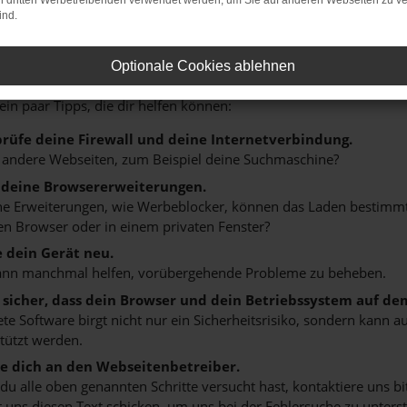
on dritten Werbetreibenden verwendet werden, um Sie auf anderen Webseiten zu ve
ind.
r: Network Error
Optionale Cookies ablehnen
n ist ein Fehler aufgetreten.
 ein paar Tipps, die dir helfen können:
rüfe deine Firewall und deine Internetverbindung.
 andere Webseiten, zum Beispiel deine Suchmaschine?
 deine Browsererweiterungen.
 Erweiterungen, wie Werbeblocker, können das Laden bestimmter 
n Browser oder in einem privaten Fenster?
e dein Gerät neu.
ann manchmal helfen, vorübergehende Probleme zu beheben.
e sicher, dass dein Browser und dein Betriebssystem auf de
ete Software birgt nicht nur ein Sicherheitsrisiko, sondern kann
tützt werden.
 dich an den Webseitenbetreiber.
u alle oben genannten Schritte versucht hast, kontaktiere uns 
 uns diesen Text schicken, um uns bei der Fehlersuche zu unterst