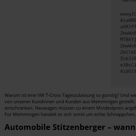
ewogI
AiaHR
aXRlP
ZmaWx
MTBkY
ZmaWx
Zmllb
Zzb3J
e30sC
AidGl
Warum ist eine VW T-Cross Tageszulassung so günstig? Und wes
von unseren Kundinnen und Kunden aus Memmingen gestellt. De
einschränken. Neuwagen müssen zu einem Mindestpreis angeb
Für Memmingen handelt es sich somit um echte Schnäppchen, d
Automobile Stitzenberger – wan