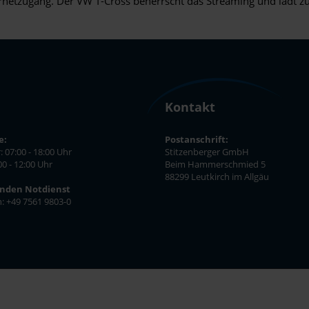
nternetzugang. Der VW T-Cross beherrscht das Streaming und lädt 
Kontakt
e:
Postanschrift:
: 07:00 - 18:00 Uhr
Stitzenberger GmbH
00 - 12:00 Uhr
Beim Hammerschmied 5
88299 Leutkirch im Allgäu
unden Notdienst
n: +49 7561 9803-0