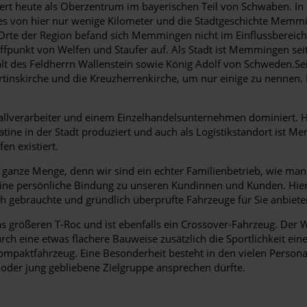
ert heute als Oberzentrum im bayerischen Teil von Schwaben. In
 es von hier nur wenige Kilometer und die Stadtgeschichte Memmi
rte der Region befand sich Memmingen nicht im Einflussbereich d
effpunkt von Welfen und Staufer auf. Als Stadt ist Memmingen sei
alt des Feldherrn Wallenstein sowie König Adolf von Schweden.
inskirche und die Kreuzherrenkirche, um nur einige zu nennen. Di
verarbeiter und einem Einzelhandelsunternehmen dominiert. H
tine in der Stadt produziert und auch als Logistikstandort ist 
n existiert.
nze Menge, denn wir sind ein echter Familienbetrieb, wie man ihn
f eine persönliche Bindung zu unseren Kundinnen und Kunden. Hie
ebrauchte und gründlich überprüfte Fahrzeuge für Sie anbieten. 
 größeren T-Roc und ist ebenfalls ein Crossover-Fahrzeug. Der W
h eine etwas flachere Bauweise zusätzlich die Sportlichkeit ein
mpaktfahrzeug. Eine Besonderheit besteht in den vielen Persona
 oder jung gebliebene Zielgruppe ansprechen dürfte.