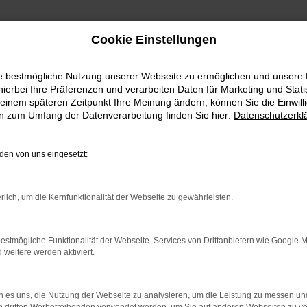
Cookie Einstellungen
ice nach Memmingen
ie bestmögliche Nutzung unserer Webseite zu ermöglichen und unsere
hierbei Ihre Präferenzen und verarbeiten Daten für Marketing und Stati
 kaufen mit Liefers
einem späteren Zeitpunkt Ihre Meinung ändern, können Sie die Einwillig
en zum Umfang der Datenverarbeitung finden Sie hier:
Datenschutzerkl
en von uns eingesetzt:
Sportsvan für Memmingen?
rlich, um die Kernfunktionalität der Webseite zu gewährleisten.
ee: einen VW Golf Sportsvan. Dieses Fahrzeug eignet sich einerse
gebot ist clever, die Ausstattung sowohl in der aktuellen Gener
in der dritten Generation. Wir verkaufen den VW Golf Sportsvan s
estmögliche Funktionalität der Webseite. Services von Drittanbietern wie Google 
eitere werden aktiviert.
estlos überzeugt. Gerne beraten wir Sie kompetent und erläutern I
 es uns, die Nutzung der Webseite zu analysieren, um die Leistung zu messen u