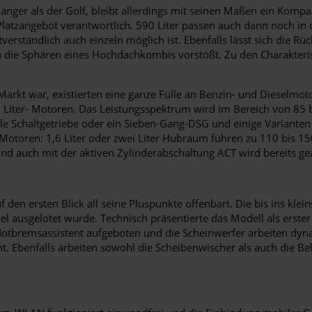
 länger als der Golf, bleibt allerdings mit seinen Maßen ein Kom
e Platzangebot verantwortlich. 590 Liter passen auch dann noch 
stverständlich auch einzeln möglich ist. Ebenfalls lässt sich die
in die Sphären eines Hochdachkombis vorstößt. Zu den Charakteris
arkt war, existierten eine ganze Fülle an Benzin- und Dieselmoto
1,5 Liter- Motoren. Das Leistungsspektrum wird im Bereich von 85 
elle Schaltgetriebe oder ein Sieben-Gang-DSG und einige Variant
Motoren: 1,6 Liter oder zwei Liter Hubraum führen zu 110 bis 1
nd auch mit der aktiven Zylinderabschaltung ACT wird bereits gea
 den ersten Blick all seine Pluspunkte offenbart. Die bis ins kle
kel ausgelotet wurde. Technisch präsentierte das Modell als erst
y-Notbremsassistent aufgeboten und die Scheinwerfer arbeiten dyn
ent. Ebenfalls arbeiten sowohl die Scheibenwischer als auch die 