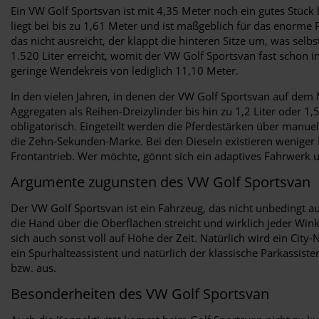
Ein VW Golf Sportsvan ist mit 4,35 Meter noch ein gutes Stück
liegt bei bis zu 1,61 Meter und ist maßgeblich für das enorm
das nicht ausreicht, der klappt die hinteren Sitze um, was selb
1.520 Liter erreicht, womit der VW Golf Sportsvan fast schon 
geringe Wendekreis von lediglich 11,10 Meter.
In den vielen Jahren, in denen der VW Golf Sportsvan auf dem M
Aggregaten als Reihen-Dreizylinder bis hin zu 1,2 Liter oder 
obligatorisch. Eingeteilt werden die Pferdestärken über manu
die Zehn-Sekunden-Marke. Bei den Dieseln existieren weniger 
Frontantrieb. Wer möchte, gönnt sich ein adaptives Fahrwerk u
Argumente zugunsten des VW Golf Sportsvan
Der VW Golf Sportsvan ist ein Fahrzeug, das nicht unbedingt auf
die Hand über die Oberflächen streicht und wirklich jeder Win
sich auch sonst voll auf Höhe der Zeit. Natürlich wird ein Cit
ein Spurhalteassistent und natürlich der klassische Parkassist
bzw. aus.
Besonderheiten des VW Golf Sportsvan