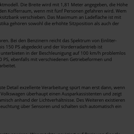
paktmodell. Die Breite wird mit 1,81 Meter angegeben, die Höhe
in den Kofferraum, wenn mit fünf Personen gefahren wird. Wem
 Rücksitzbank verschieben. Das Maximum an Ladefläche ist mit
tika gehören sowohl die erhöhte Sitzposition als auch der
ren. Bei den Benzinern reicht das Spektrum von Einliter-
bis 150 PS abgedeckt und der Vorderradantrieb ist
en unterbieten in der Beschleunigung auf 100 km/h problemlos
50 PS, ebenfalls mit verschiedenen Getriebeformen und
rbeitet.
inste Detail exzellente Verarbeitung spürt man erst dann, wenn
er Volkswagen überhaupt einen Ausparkassistenten und zeigt
amisch anhand der Lichtverhältnisse. Des Weiteren existieren
Beleuchtung über Sensoren und schalten sich automatisch ein