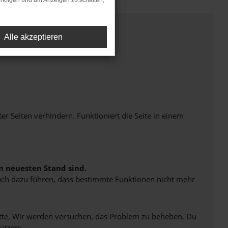
rfolgen und um Anzeigen zu schalten,
Alle akzeptieren
Seiten verhindern. Funktioniert die Seite in einem
m neuesten Stand sind.
 auch dazu führen, dass bestimmte Funktionen nicht mehr
bitte. Wir werden versuchen, das Problem zu beheben. Du
ützen: