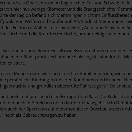
ert heute als Oberzentrum im bayerischen Teil von Schwaben. In
 es von hier nur wenige Kilometer und die Stadtgeschichte Memmi
rte der Region befand sich Memmingen nicht im Einflussbereich d
effpunkt von Welfen und Staufer auf. Als Stadt ist Memmingen sei
alt des Feldherrn Wallenstein sowie König Adolf von Schweden.
inskirche und die Kreuzherrenkirche, um nur einige zu nennen. Di
verarbeiter und einem Einzelhandelsunternehmen dominiert. H
tine in der Stadt produziert und auch als Logistikstandort ist 
n existiert.
nze Menge, denn wir sind ein echter Familienbetrieb, wie man ihn
f eine persönliche Bindung zu unseren Kundinnen und Kunden. Hie
ebrauchte und gründlich überprüfte Fahrzeuge für Sie anbieten. 
us und bietet entsprechend eine Extraportion Platz. Die Rede is
t und in manchen Bereichen noch darüber hinausgeht. Sein Debüt fe
 basiert auch der Sportsvan auf dem modularen Querbaukasten und
 nur noch als Gebrauchtwagen zu haben.