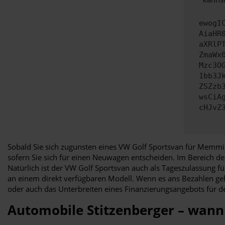
ewogI
AiaHR
aXRlP
ZmaWx
Mzc3O
1bb3J
ZSZzb
wsCiA
cHJvZ
Sobald Sie sich zugunsten eines VW Golf Sportsvan für Memming
sofern Sie sich für einen Neuwagen entscheiden. Im Bereich de
Natürlich ist der VW Golf Sportsvan auch als Tageszulassung 
an einem direkt verfügbaren Modell. Wenn es ans Bezahlen geh
oder auch das Unterbreiten eines Finanzierungsangebots für d
Automobile Stitzenberger – wan