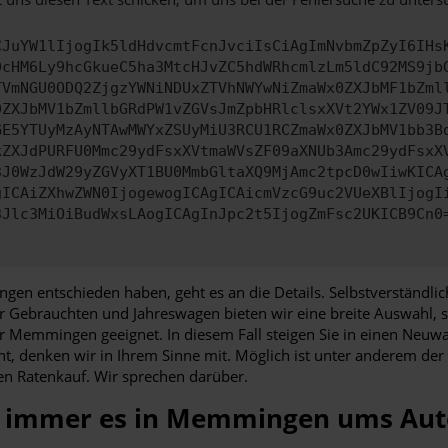
CJuYW1lIjogIk5ldHdvcmtFcnJvciIsCiAgImNvbmZpZyI6IHs
0cHM6Ly9hcGkueC5ha3MtcHJvZC5hdWRhcmlzLm5ldC92MS9jb
TVmNGU0ODQ2ZjgzYWNiNDUxZTVhNWYwNiZmaWx0ZXJbMF1bZml
0ZXJbMV1bZmllbGRdPW1vZGVsJmZpbHRlclsxXVt2YWx1ZV09J
GE5YTUyMzAyNTAwMWYxZSUyMiU3RCU1RCZmaWx0ZXJbMV1bb3B
kZXJdPURFU0Mmc29ydFsxXVtmaWVsZF09aXNUb3Amc29ydFsxX
3J0WzJdW29yZGVyXT1BU0MmbGltaXQ9MjAmc2tpcD0wIiwKICA
gICAiZXhwZWN0IjogewogICAgICAicmVzcG9uc2VUeXBlIjogI
3Jlc3MiOiBudWxsLAogICAgInJpc2t5IjogZmFsc2UKICB9Cn0
en entschieden haben, geht es an die Details. Selbstverständlich
r Gebrauchten und Jahreswagen bieten wir eine breite Auswahl, so
für Memmingen geeignet. In diesem Fall steigen Sie in einen Neu
t, denken wir in Ihrem Sinne mit. Möglich ist unter anderem der
en Ratenkauf. Wir sprechen darüber.
n immer es in Memmingen ums Aut