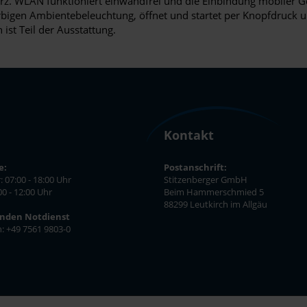
rz. WLAN funktioniert einwandfrei und die Einbindung mobiler G
arbigen Ambientebeleuchtung, öffnet und startet per Knopfdruck
ist Teil der Ausstattung.
Kontakt
e:
Postanschrift:
: 07:00 - 18:00 Uhr
Stitzenberger GmbH
00 - 12:00 Uhr
Beim Hammerschmied 5
88299 Leutkirch im Allgäu
unden Notdienst
n: +49 7561 9803-0