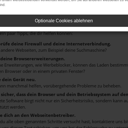
on dritten Werbetreibenden verwendet werden, um Sie auf anderen Webseiten zu ve
ind.
r: Network Error
Optionale Cookies ablehnen
n ist ein Fehler aufgetreten.
 ein paar Tipps, die dir helfen können:
rüfe deine Firewall und deine Internetverbindung.
 andere Webseiten, zum Beispiel deine Suchmaschine?
 deine Browsererweiterungen.
 Erweiterungen, wie Werbeblocker, können das Laden bestimmter 
n Browser oder in einem privaten Fenster?
e dein Gerät neu.
ann manchmal helfen, vorübergehende Probleme zu beheben.
e sicher, dass dein Browser und dein Betriebssystem auf de
ete Software birgt nicht nur ein Sicherheitsrisiko, sondern kann
tützt werden.
 dich an den Webseitenbetreiber.
u alle oben genannten Schritte versucht hast, kontaktiere uns 
 uns diesen Text schicken, um uns bei der Fehlersuche zu unterst