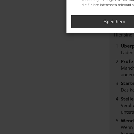
Technologien eingesetzt, die v
die für Ihre Interessen relevant s
Fehle
Speichern
Beim Lade
Hier sind
Überp
Laden
Prüfe
Manche
andere
Start
Das k
Stell
Veralt
unters
Wende
Wenn d
kannst