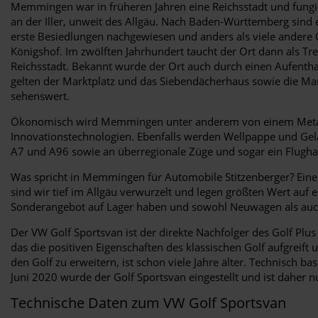
Memmingen war in früheren Jahren eine Reichsstadt und fungi
an der Iller, unweit des Allgäu. Nach Baden-Württemberg sind
erste Besiedlungen nachgewiesen und anders als viele andere O
Königshof. Im zwölften Jahrhundert taucht der Ort dann als Tr
Reichsstadt. Bekannt wurde der Ort auch durch einen Aufenth
gelten der Marktplatz und das Siebendächerhaus sowie die Mart
sehenswert.
Ökonomisch wird Memmingen unter anderem von einem Metall
Innovationstechnologien. Ebenfalls werden Wellpappe und Gela
A7 und A96 sowie an überregionale Züge und sogar ein Flughafe
Was spricht in Memmingen für Automobile Stitzenberger? Eine ga
sind wir tief im Allgäu verwurzelt und legen größten Wert au
Sonderangebot auf Lager haben und sowohl Neuwagen als auch g
Der VW Golf Sportsvan ist der direkte Nachfolger des Golf Pl
das die positiven Eigenschaften des klassischen Golf aufgreif
den Golf zu erweitern, ist schon viele Jahre älter. Technisch
Juni 2020 wurde der Golf Sportsvan eingestellt und ist daher
Technische Daten zum VW Golf Sportsvan