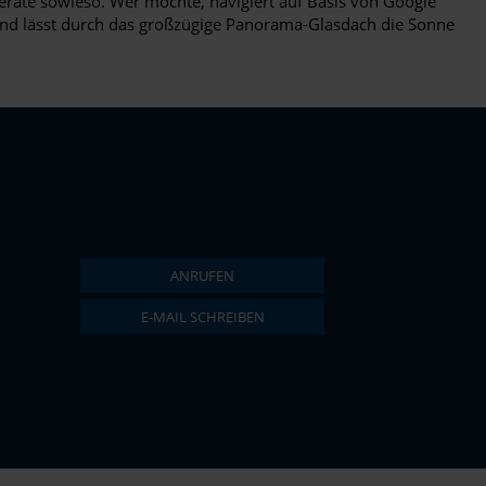
eräte sowieso. Wer möchte, navigiert auf Basis von Google
 und lässt durch das großzügige Panorama-Glasdach die Sonne
ANRUFEN
E-MAIL SCHREIBEN