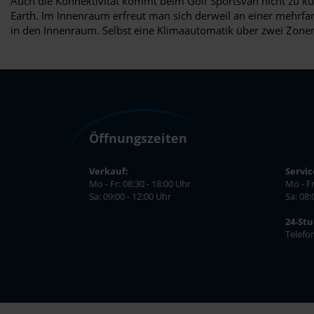
Auch die Konnektivität kommt beim Golf Sportsvan nicht zu ku
Earth. Im Innenraum erfreut man sich derweil an einer mehrf
in den Innenraum. Selbst eine Klimaautomatik über zwei Zonen 
Öffnungszeiten
Verkauf:
Servic
Mo - Fr: 08:30 - 18:00 Uhr
Mo - Fr
Sa: 09:00 - 12:00 Uhr
Sa: 08:
24-St
Telefo