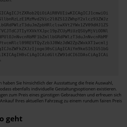
KICAgICJtZXRob2QiOiAiR0VUIiwKICAgICJ1cmwiOi
GllbnRzLzE1MzMvd2Vic2l0ZS12ZWhpY2xlcz93ZWJz
lbGRdPWlzT3duJmZpbHRlclswXVt2YWx1ZV09dHJ1ZS
TVCJTdCJTIyYXVkYXJpc19pZCUyMiUzQSUyMjViODNl
dPUlOJnNvcnRbMF1bZmllbGRdPWlzT3duJnNvcnRbMF
VtvcmRlcl09REVTQyZzb3J0WzJdW2ZpZWxkXT1wcmlj
gICJoZWFkZXJzIjoge30sCiAgICAiYm9keSI6IG51bG
iIKICAgIH0sCiAgICAidGltZW91dCI6IDAsCiAgICAi
=
 haben Sie hinsichtlich der Ausstattung die freie Auswahl,
dass ebenfalls individuelle Gestaltungsoptionen existieren.
wagen zum Preis eines günstigen Gebrauchten und erfreuen sich
 Ankauf Ihres aktuellen Fahrzeug zu einem rundum fairen Preis
o geht