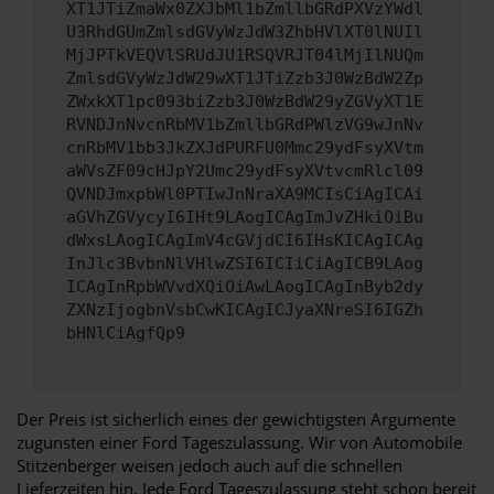
XT1JTiZmaWx0ZXJbMl1bZmllbGRdPXVzYWdl
U3RhdGUmZmlsdGVyWzJdW3ZhbHVlXT0lNUIl
MjJPTkVEQVlSRUdJU1RSQVRJT04lMjIlNUQm
ZmlsdGVyWzJdW29wXT1JTiZzb3J0WzBdW2Zp
ZWxkXT1pc093biZzb3J0WzBdW29yZGVyXT1E
RVNDJnNvcnRbMV1bZmllbGRdPWlzVG9wJnNv
cnRbMV1bb3JkZXJdPURFU0Mmc29ydFsyXVtm
aWVsZF09cHJpY2Umc29ydFsyXVtvcmRlcl09
QVNDJmxpbWl0PTIwJnNraXA9MCIsCiAgICAi
aGVhZGVycyI6IHt9LAogICAgImJvZHkiOiBu
dWxsLAogICAgImV4cGVjdCI6IHsKICAgICAg
InJlc3BvbnNlVHlwZSI6ICIiCiAgICB9LAog
ICAgInRpbWVvdXQiOiAwLAogICAgInByb2dy
ZXNzIjogbnVsbCwKICAgICJyaXNreSI6IGZh
bHNlCiAgfQp9
Der Preis ist sicherlich eines der gewichtigsten Argumente
zugunsten einer Ford Tageszulassung. Wir von Automobile
Stitzenberger weisen jedoch auch auf die schnellen
Lieferzeiten hin. Jede Ford Tageszulassung steht schon bereit