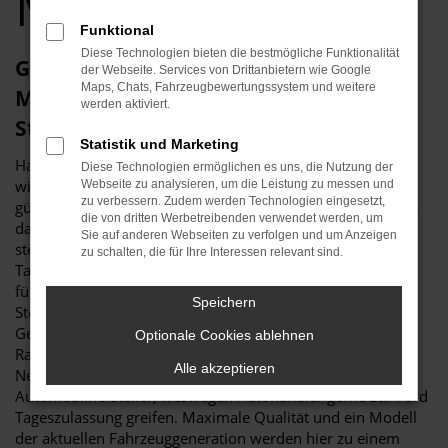
Memmingen
Funktional
Diese Technologien bieten die bestmögliche Funktionalität
Günstige Ford Tageszulassung für
der Webseite. Services von Drittanbietern wie Google
Maps, Chats, Fahrzeugbewertungssystem und weitere
Memmingen: eine Empfehlung von
werden aktiviert.
Stitzenberger
Statistik und Marketing
Haben Sie Lust auf einen Geheimtipp? Dann präsentieren
Diese Technologien ermöglichen es uns, die Nutzung der
wir Ihnen gerne eine Ford Tageszulassung und damit die
Webseite zu analysieren, um die Leistung zu messen und
zu verbessern. Zudem werden Technologien eingesetzt,
günstigste Variante, um in Memmingen mobil zu sein. Was
die von dritten Werbetreibenden verwendet werden, um
das bedeutet? Vor allem, dass Sie in einen Neuwagen
Sie auf anderen Webseiten zu verfolgen und um Anzeigen
steigen, wie er günstiger nicht sein könnte. Der Name Ford
zu schalten, die für Ihre Interessen relevant sind.
Tageszulassung bedeutet, dass das entsprechende Modell
für genau einen Tag in Memmingen oder an einer anderen
Speichern
Stelle zugelassen wurde. Pro forma wird somit ein
Gebrauchtwagen geschaffen, wodurch wir hinsichtlich der
Optionale Cookies ablehnen
Rabatte vollkommen freie Hand erhalten. Klassische
Alle akzeptieren
Neuwagen unterliegen hingegen den Vorgaben der
Automobilhersteller, weswegen Autohändler gerne zur Ford
Tageszulassung greifen. Maximale Qualität und ein Modell
der aktuellen Fahrzeuggeneration werden hier zu einem