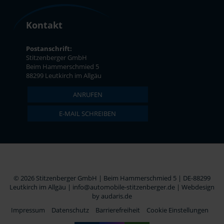
Kontakt
Postanschrift:
Stitzenberger GmbH
Beim Hammerschmied 5
88299 Leutkirch im Allgäu
ANRUFEN
E-MAIL SCHREIBEN
© 2026 Stitzenberger GmbH | Beim Hammerschmied 5 | DE-88299
Leutkirch im Allgäu | info@automobile-stitzenberger.de |
Webdesign
by audaris.de
Impressum
Datenschutz
Barrierefreiheit
Cookie Einstellungen