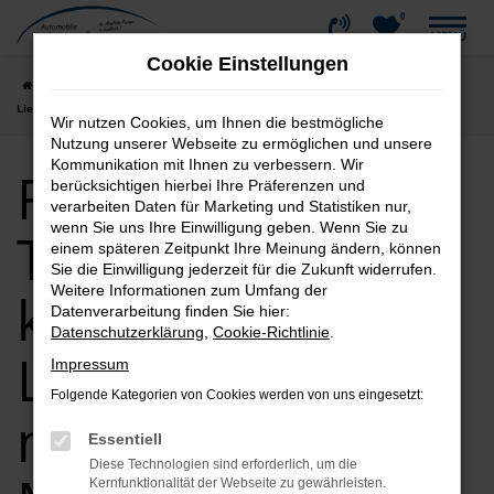
0
Zum
MENÜ
Hauptinhalt
Cookie Einstellungen
springen
Startseite
Memmingen
Ford
Ford Tageszulassung kaufen |
Lieferservice nach Memmingen
Wir nutzen Cookies, um Ihnen die bestmögliche
Nutzung unserer Webseite zu ermöglichen und unsere
Kommunikation mit Ihnen zu verbessern. Wir
Ford
berücksichtigen hierbei Ihre Präferenzen und
verarbeiten Daten für Marketing und Statistiken nur,
wenn Sie uns Ihre Einwilligung geben. Wenn Sie zu
Tageszulassung
einem späteren Zeitpunkt Ihre Meinung ändern, können
Sie die Einwilligung jederzeit für die Zukunft widerrufen.
Weitere Informationen zum Umfang der
kaufen |
Datenverarbeitung finden Sie hier:
Datenschutzerklärung
,
Cookie-Richtlinie
.
Lieferservice
Impressum
Folgende Kategorien von Cookies werden von uns eingesetzt:
nach
Essentiell
Diese Technologien sind erforderlich, um die
Kernfunktionalität der Webseite zu gewährleisten.