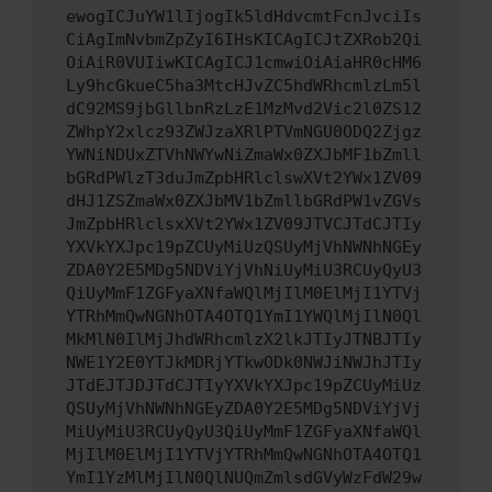
ewogICJuYW1lIjogIk5ldHdvcmtFcnJvciIs
CiAgImNvbmZpZyI6IHsKICAgICJtZXRob2Qi
OiAiR0VUIiwKICAgICJ1cmwiOiAiaHR0cHM6
Ly9hcGkueC5ha3MtcHJvZC5hdWRhcmlzLm5l
dC92MS9jbGllbnRzLzE1MzMvd2Vic2l0ZS12
ZWhpY2xlcz93ZWJzaXRlPTVmNGU0ODQ2Zjgz
YWNiNDUxZTVhNWYwNiZmaWx0ZXJbMF1bZmll
bGRdPWlzT3duJmZpbHRlclswXVt2YWx1ZV09
dHJ1ZSZmaWx0ZXJbMV1bZmllbGRdPW1vZGVs
JmZpbHRlclsxXVt2YWx1ZV09JTVCJTdCJTIy
YXVkYXJpc19pZCUyMiUzQSUyMjVhNWNhNGEy
ZDA0Y2E5MDg5NDViYjVhNiUyMiU3RCUyQyU3
QiUyMmF1ZGFyaXNfaWQlMjIlM0ElMjI1YTVj
YTRhMmQwNGNhOTA4OTQ1YmI1YWQlMjIlN0Ql
MkMlN0IlMjJhdWRhcmlzX2lkJTIyJTNBJTIy
NWE1Y2E0YTJkMDRjYTkwODk0NWJiNWJhJTIy
JTdEJTJDJTdCJTIyYXVkYXJpc19pZCUyMiUz
QSUyMjVhNWNhNGEyZDA0Y2E5MDg5NDViYjVj
MiUyMiU3RCUyQyU3QiUyMmF1ZGFyaXNfaWQl
MjIlM0ElMjI1YTVjYTRhMmQwNGNhOTA4OTQ1
YmI1YzMlMjIlN0QlNUQmZmlsdGVyWzFdW29w