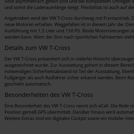
Sitze asymmetrisch geteilt sind und bei komplettem Umlegen ei
und somit die Laderaumlänge steigt. Flexibilität ist auch auf 
Angetrieben wird der VW T-Cross durchweg mit Frontantrieb. Da
neue Motoren erhalten. Weggefallen ist in diesem Jahr der Diese
Ausführung mit 1,5 Liter und 150 PS. Beide Motorisierungen si
werden kann. Wem der Sinn nach sportlichen Fahrwerten steht,
Details zum VW T-Cross
Der VW T-Cross präsentiert sich in vielerlei Hinsicht überzeug
ausgezeichnet wurde. Zur Ausstattung gehört in diesem Bereich
notwendigen Sicherheitsabstand ist Teil der Ausstattung. Ebe
Fußgänger als auch Radfahrer sicher erkannt werden. Beim Rück
geschieht automatisch.
Besonderheiten des VW T-Cross
Eine Besonderheit des VW T-Cross nennt sich eCall. Die Rede is
Position gemäß GPS übermittelt. Darüber hinaus wird automat
Weitere Extras sind ein digitales Cockpit sowie ein mobiler I