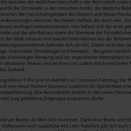
 zwischen der weltlichen Herrschaft in der Reichsstadt sowie de
rde der Ort bereits in der römischen Antike, die deutsche Bezei
e zwischen den Herrschaftsgebieten des Klosters und dessen Fürs
andersetzungen zwischen den beiden Hälften, die durch den „Gro
inem wichtigen Industriestandort. Hier befand sich der erste ge
de und das alte Rathaus sowie die Überreste der Fürstäbtlichen 
 In der Stadt zuhause sind sowohl Unternehmen aus der Milchwirts
rpackungsunternehmen befinden sich am Ort. Dieser wird über d
ge. Automobile Stitzenberger und Kempten – das gehört einfach 
en der erstklassigen Beratung und der angenehmen Atmosphäre i
ehr attraktiven Niveau und zeichnen uns zudem durch eine brei
ten Zustand.
 größeren T-Roc und ist ebenfalls ein Crossover-Fahrzeug. Der W
h eine etwas flachere Bauweise zusätzlich die Sportlichkeit ein
mpaktfahrzeug. Eine Besonderheit besteht in den vielen Persona
 oder jung gebliebene Zielgruppe ansprechen dürfte.
omit am Besten als Mini-SUV einordnen. Dank einer Breite und Hö
 Kofferraum noch zusätzliche 455 Liter. Natürlich gibt sich auch 