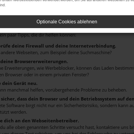
on dritten Werbetreibenden verwendet werden, um Sie auf anderen Webseiten zu ve
ind.
r: Network Error
Optionale Cookies ablehnen
n ist ein Fehler aufgetreten.
 ein paar Tipps, die dir helfen können:
rüfe deine Firewall und deine Internetverbindung.
 andere Webseiten, zum Beispiel deine Suchmaschine?
 deine Browsererweiterungen.
 Erweiterungen, wie Werbeblocker, können das Laden bestimmter 
n Browser oder in einem privaten Fenster?
e dein Gerät neu.
ann manchmal helfen, vorübergehende Probleme zu beheben.
e sicher, dass dein Browser und dein Betriebssystem auf de
ete Software birgt nicht nur ein Sicherheitsrisiko, sondern kann
tützt werden.
 dich an den Webseitenbetreiber.
u alle oben genannten Schritte versucht hast, kontaktiere uns 
 uns diesen Text schicken, um uns bei der Fehlersuche zu unterst