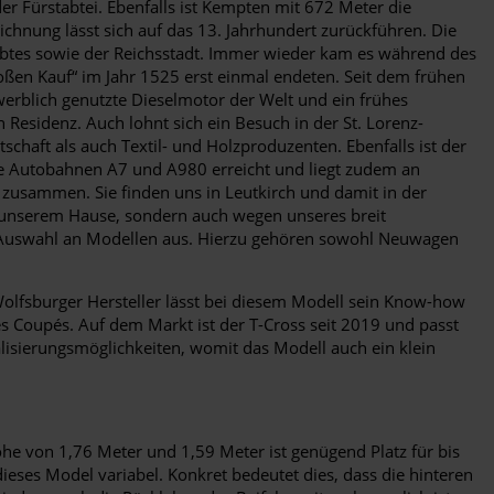
r Fürstabtei. Ebenfalls ist Kempten mit 672 Meter die
chnung lässt sich auf das 13. Jahrhundert zurückführen. Die
tabtes sowie der Reichsstadt. Immer wieder kam es während des
ßen Kauf“ im Jahr 1525 erst einmal endeten. Seit dem frühen
werblich genutzte Dieselmotor der Welt und ein frühes
Residenz. Auch lohnt sich ein Besuch in der St. Lorenz-
chaft als auch Textil- und Holzproduzenten. Ebenfalls ist der
ie Autobahnen A7 und A980 erreicht und liegt zudem an
zusammen. Sie finden uns in Leutkirch und damit in der
n unserem Hause, sondern auch wegen unseres breit
te Auswahl an Modellen aus. Hierzu gehören sowohl Neuwagen
olfsburger Hersteller lässt bei diesem Modell sein Know-how
es Coupés. Auf dem Markt ist der T-Cross seit 2019 und passt
lisierungsmöglichkeiten, womit das Modell auch ein klein
he von 1,76 Meter und 1,59 Meter ist genügend Platz für bis
dieses Model variabel. Konkret bedeutet dies, dass die hinteren