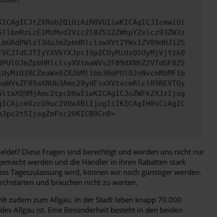
KICAgICJtZXRob2QiOiAiR0VUIiwKICAgICJ1cmwiOi
GllbnRzLzE1MzMvd2Vic2l0ZS12ZWhpY2xlcz93ZWJz
lbGRdPWlzT3duJmZpbHRlclswXVt2YWx1ZV09dHJ1ZS
TVCJTdCJTIyYXVkYXJpc19pZCUyMiUzQSUyMjVjYzk0
dPUlOJmZpbHRlclsyXVtmaWVsZF09dXNhZ2VTdGF0ZS
iUyMiU1RCZmaWx0ZXJbMl1bb3BdPUlOJnNvcnRbMF1b
maWVsZF09aXNUb3Amc29ydFsxXVtvcmRlcl09REVTQy
GltaXQ9MjAmc2tpcD0wIiwKICAgICJoZWFkZXJzIjog
gICAicmVzcG9uc2VUeXBlIjogIiIKICAgIH0sCiAgIC
nJpc2t5IjogZmFsc2UKICB9Cn0=
eldet? Diese Fragen sind berechtigt und werden uns nicht nur
gemacht werden und die Händler in ihren Rabatten stark
s Tageszulassung wird, können wir noch günstiger werden.
rchstarten und brauchen nicht zu warten.
hlt zudem zum Allgäu. In der Stadt leben knapp 70.000
es Allgäu ist. Eine Besonderheit besteht in den beiden