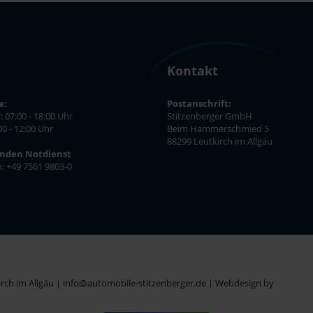
Kontakt
e:
Postanschrift:
: 07:00 - 18:00 Uhr
Stitzenberger GmbH
00 - 12:00 Uhr
Beim Hammerschmied 5
88299 Leutkirch im Allgäu
unden Notdienst
n: +49 7561 9803-0
ch im Allgäu | info@automobile-stitzenberger.de |
Webdesign by