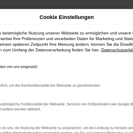
Cookie Einstellungen
 Lieferservice nach Kempten
ie bestmögliche Nutzung unserer Webseite zu ermöglichen und unsere
hierbei Ihre Präferenzen und verarbeiten Daten für Marketing und Stati
ulassung mit Liefer
einem späteren Zeitpunkt Ihre Meinung ändern, können Sie die Einwillig
en zum Umfang der Datenverarbeitung finden Sie hier:
Datenschutzerkl
en von uns eingesetzt:
pten – die VW T-Cross Tageszulas
rlich, um die Kernfunktionalität der Webseite zu gewährleisten.
Kempten und haben prompt die sprichwörtliche „Qual der Wahl“? We
VW T-Cross Tageszulassung von einem Neuwagen unterscheidet, is
st niegelnagelneu. Sie genießen somit das Privileg, die Jungfer
estmögliche Funktionalität der Webseite. Services von Drittanbietern wie Google 
eitere werden aktiviert.
sogar noch einen Schritt weiter und bieten Ihnen noch günstiger
 es uns, die Nutzung der Webseite zu analysieren, um die Leistung zu messen u