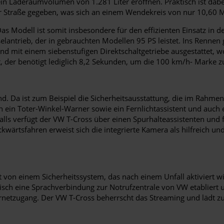
n Laderaumvolumen von 1.281 Liter eröffnen. Praktisch ist dabei
der Straße gegeben, was sich an einem Wendekreis von nur 10,60 M
s Modell ist somit insbesondere für den effizienten Einsatz in d
lantrieb, der in gebrauchten Modellen 95 PS leistet. Ins Rennen g
nd mit einem siebenstufigen Direktschaltgetriebe ausgestattet, 
 der benötigt lediglich 8,2 Sekunden, um die 100 km/h- Marke z
end. Da ist zum Beispiel die Sicherheitsausstattung, die im Rahm
 ein Toter-Winkel-Warner sowie ein Fernlichtassistent und auch 
nfalls verfügt der VW T-Cross über einen Spurhalteassistenten u
wärtsfahren erweist sich die integrierte Kamera als hilfreich u
t von einem Sicherheitssystem, das nach einem Unfall aktiviert w
isch eine Sprachverbindung zur Notrufzentrale von VW etabliert
nternetzugang. Der VW T-Cross beherrscht das Streaming und lädt 