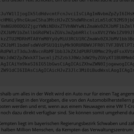
CJuYW1lIjogIk5ldHdvcmtFcnJvciIsCiAgImNvbmZpZyI6IHs
0cHM6Ly9hcGkueC5ha3MtcHJvZC5hdWRhcmlzLm5ldC92MS9jb
TVmNGU0ODQ2ZjgzYWNiNDUxZTVhNWYwNiZmaWx0ZXJbMF1bZml
0ZXJbMV1bZmllbGRdPW1vZGVsJmZpbHRlclsxXVt2YWx1ZV09J
jkzZTU2MDRhMTA0YmM0YyUyMiU3RCU1RCZmaWx0ZXJbMV1bb3B
0ZXJbMl1bdmFsdWVdPSU1QiUyMk9ORURBWVJFR0lTVFJBVElPT
GRdPWlzT3duJnNvcnRbMF1bb3JkZXJdPURFU0Mmc29ydFsxXVt
0WzJdW2ZpZWxkXT1wcmljZSZzb3J0WzJdW29yZGVyXT1BU0Mmb
iAgICAiYm9keSI6IG51bGwsCiAgICAiZXhwZWN0IjogewogICA
tZW91dCI6IDAsCiAgICAicHJvZ3Jlc3MiOiBudWxsLAogICAgI
halb um alles in der Welt wird ein Auto nur für einen Tag angem
Grund liegt in den Vorgaben, die von den Automobilherstellern 
oten werden und erst, wenn aus einem Neuwagen eine VW T-Cros
 noch dazu direkt verfügbar sind. Sie können somit umgehend du
 Kempten liegt im bayerischen Regierungsbezirk Schwaben und zä
er halben Million Menschen, da Kempten das Verwaltungszentrum d