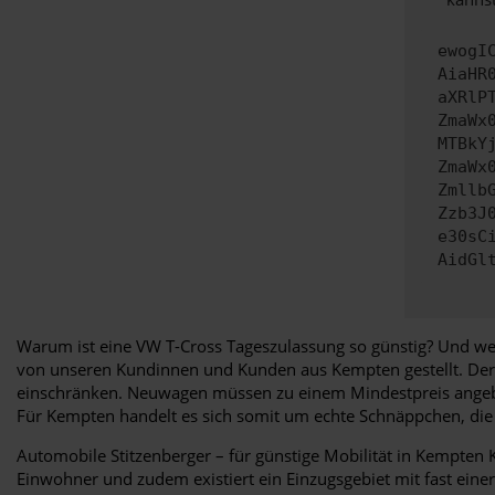
ewogI
AiaHR
aXRlP
ZmaWx
MTBkY
ZmaWx
Zmllb
Zzb3J
e30sC
AidGl
Warum ist eine VW T-Cross Tageszulassung so günstig? Und wes
von unseren Kundinnen und Kunden aus Kempten gestellt. Der 
einschränken. Neuwagen müssen zu einem Mindestpreis angeb
Für Kempten handelt es sich somit um echte Schnäppchen, die
Automobile Stitzenberger – für günstige Mobilität in Kempten
Einwohner und zudem existiert ein Einzugsgebiet mit fast ein