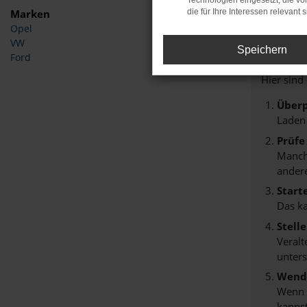
Technologien eingesetzt, die v
Marken
die für Ihre Interessen relevant s
Opel
Fehle
VW
Speichern
Ford
Beim Lade
Hier sind
Überp
Laden
Prüfe
Manche
andere
Start
Das k
Stell
Veralt
unters
Wende
Wenn d
kannst