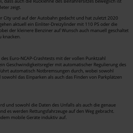
, dass auch die Rücklehne des Beifahrersitzes beweglich ist
eter zeigt.
er City und auf der Autobahn gedacht und hat zuletzt 2020
ehen aktuell ein Einliter-Dreizylinder mit 110 PS oder die
wobei der kleinere Benziner auf Wunsch auch manuell geschaltet
u knacken.
en des Euro-NCAP-Crashtests mit der vollen Punktzahl
ein Geschwindigkeitsregler mit automatischer Regulierung des
nd führt automatisch Notbremsungen durch, wobei sowohl
nd sowohl das Einparken als auch das Finden von Parkplätzen
ird und sowohl die Daten des Unfalls als auch die genaue
 und es werden Rettungsfahrzeuge auf den Weg gebracht.
zudem mobile Geräte induktiv auf.