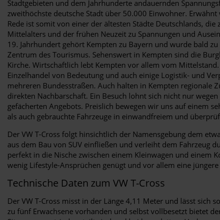
Stadtgebieten und dem Jahrhunderte andauernden Spannungsfeld
zweithöchste deutsche Stadt über 50.000 Einwohner. Erwähnt wu
Rede ist somit von einer der ältesten Städte Deutschlands, di
Mittelalters und der frühen Neuzeit zu Spannungen und Ausein
19. Jahrhundert gehört Kempten zu Bayern und wurde bald zu e
Zentrum des Tourismus. Sehenswert in Kempten sind die Burghal
Kirche. Wirtschaftlich lebt Kempten vor allem vom Mittelstand.
Einzelhandel von Bedeutung und auch einige Logistik- und Ve
mehreren Bundesstraßen. Auch halten in Kempten regionale Zü
direkten Nachbarschaft. Ein Besuch lohnt sich nicht nur weg
gefächerten Angebots. Preislich bewegen wir uns auf einem s
als auch gebrauchte Fahrzeuge in einwandfreiem und überprüf
Der VW T-Cross folgt hinsichtlich der Namensgebung dem etwas
aus dem Bau von SUV einfließen und verleiht dem Fahrzeug durc
perfekt in die Nische zwischen einem Kleinwagen und einem Ko
wenig Lifestyle-Ansprüchen genügt und vor allem eine jüngere
Technische Daten zum VW T-Cross
Der VW T-Cross misst in der Länge 4,11 Meter und lässt sich s
zu fünf Erwachsene vorhanden und selbst vollbesetzt bietet der