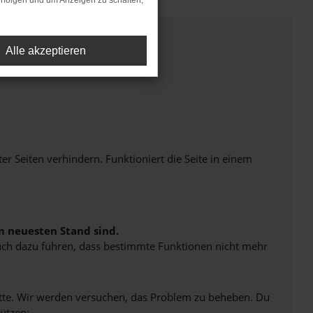
rfolgen und um Anzeigen zu schalten,
Alle akzeptieren
Seiten verhindern. Funktioniert die Seite in einem
m neuesten Stand sind.
 auch dazu führen, dass bestimmte Funktionen nicht mehr
bitte. Wir werden versuchen, das Problem zu beheben. Du
ützen: