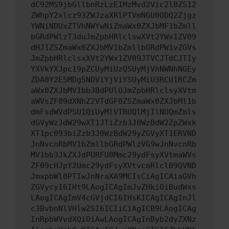
dC92MS9jbGllbnRzLzE1MzMvd2Vic2l0ZS12
ZWhpY2xlcz93ZWJzaXRlPTVmNGU0ODQ2Zjgz
YWNiNDUxZTVhNWYwNiZmaWx0ZXJbMF1bZmll
bGRdPWlzT3duJmZpbHRlclswXVt2YWx1ZV09
dHJ1ZSZmaWx0ZXJbMV1bZmllbGRdPW1vZGVs
JmZpbHRlclsxXVt2YWx1ZV09JTVCJTdCJTIy
YXVkYXJpc19pZCUyMiUzQSUyMjVhNWNhNGEy
ZDA0Y2E5MDg5NDViYjViYSUyMiU3RCU1RCZm
aWx0ZXJbMV1bb3BdPUlOJmZpbHRlclsyXVtm
aWVsZF09dXNhZ2VTdGF0ZSZmaWx0ZXJbMl1b
dmFsdWVdPSU1QiUyMlVTRUQlMjIlNUQmZmls
dGVyWzJdW29wXT1JTiZzb3J0WzBdW2ZpZWxk
XT1pc093biZzb3J0WzBdW29yZGVyXT1ERVND
JnNvcnRbMV1bZmllbGRdPWlzVG9wJnNvcnRb
MV1bb3JkZXJdPURFU0Mmc29ydFsyXVtmaWVs
ZF09cHJpY2Umc29ydFsyXVtvcmRlcl09QVND
JmxpbWl0PTIwJnNraXA9MCIsCiAgICAiaGVh
ZGVycyI6IHt9LAogICAgImJvZHkiOiBudWxs
LAogICAgImV4cGVjdCI6IHsKICAgICAgInJl
c3BvbnNlVHlwZSI6ICIiCiAgICB9LAogICAg
InRpbWVvdXQiOiAwLAogICAgInByb2dyZXNz