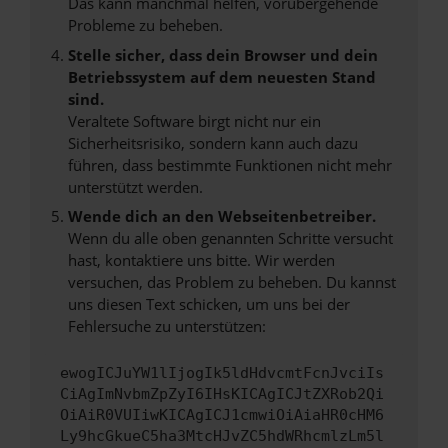
Das kann manchmal helfen, vorübergehende
Probleme zu beheben.
Stelle sicher, dass dein Browser und dein
Betriebssystem auf dem neuesten Stand
sind.
Veraltete Software birgt nicht nur ein
Sicherheitsrisiko, sondern kann auch dazu
führen, dass bestimmte Funktionen nicht mehr
unterstützt werden.
Wende dich an den Webseitenbetreiber.
Wenn du alle oben genannten Schritte versucht
hast, kontaktiere uns bitte. Wir werden
versuchen, das Problem zu beheben. Du kannst
uns diesen Text schicken, um uns bei der
Fehlersuche zu unterstützen:
ewogICJuYW1lIjogIk5ldHdvcmtFcnJvciIs
CiAgImNvbmZpZyI6IHsKICAgICJtZXRob2Qi
OiAiR0VUIiwKICAgICJ1cmwiOiAiaHR0cHM6
Ly9hcGkueC5ha3MtcHJvZC5hdWRhcmlzLm5l