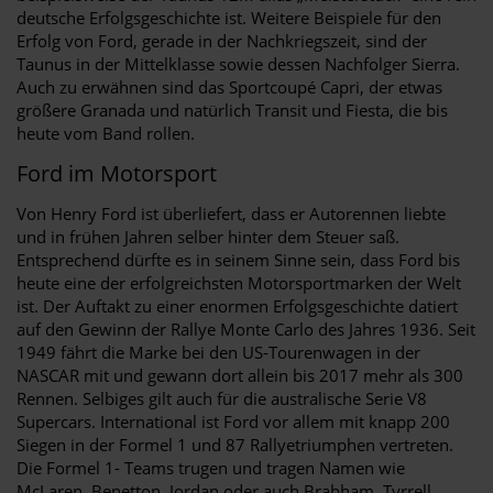
deutsche Erfolgsgeschichte ist. Weitere Beispiele für den
Erfolg von Ford, gerade in der Nachkriegszeit, sind der
Taunus in der Mittelklasse sowie dessen Nachfolger Sierra.
Auch zu erwähnen sind das Sportcoupé Capri, der etwas
größere Granada und natürlich Transit und Fiesta, die bis
heute vom Band rollen.
Ford im Motorsport
Von Henry Ford ist überliefert, dass er Autorennen liebte
und in frühen Jahren selber hinter dem Steuer saß.
Entsprechend dürfte es in seinem Sinne sein, dass Ford bis
heute eine der erfolgreichsten Motorsportmarken der Welt
ist. Der Auftakt zu einer enormen Erfolgsgeschichte datiert
auf den Gewinn der Rallye Monte Carlo des Jahres 1936. Seit
1949 fährt die Marke bei den US-Tourenwagen in der
NASCAR mit und gewann dort allein bis 2017 mehr als 300
Rennen. Selbiges gilt auch für die australische Serie V8
Supercars. International ist Ford vor allem mit knapp 200
Siegen in der Formel 1 und 87 Rallyetriumphen vertreten.
Die Formel 1- Teams trugen und tragen Namen wie
McLaren, Benetton, Jordan oder auch Brabham, Tyrrell,