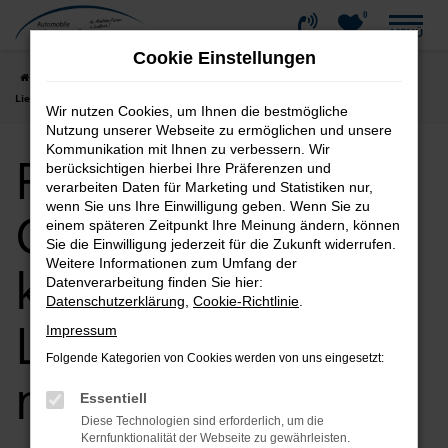
0
Zum
MENÜ
Hauptinhalt
Cookie Einstellungen
springen
Startseite
Kempten
Ford
Ford Gebrauchtwagen kaufen |
Lieferservice nach Kempten
Wir nutzen Cookies, um Ihnen die bestmögliche
Nutzung unserer Webseite zu ermöglichen und unsere
Kommunikation mit Ihnen zu verbessern. Wir
Ford
berücksichtigen hierbei Ihre Präferenzen und
verarbeiten Daten für Marketing und Statistiken nur,
wenn Sie uns Ihre Einwilligung geben. Wenn Sie zu
Gebrauchtwagen
einem späteren Zeitpunkt Ihre Meinung ändern, können
Sie die Einwilligung jederzeit für die Zukunft widerrufen.
Weitere Informationen zum Umfang der
kaufen |
Datenverarbeitung finden Sie hier:
Datenschutzerklärung
,
Cookie-Richtlinie
.
Lieferservice
Impressum
Folgende Kategorien von Cookies werden von uns eingesetzt:
nach Kempten
Essentiell
Diese Technologien sind erforderlich, um die
Kernfunktionalität der Webseite zu gewährleisten.