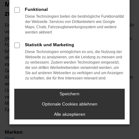
Mit unseren Ford Gebrauchtwagen
Funktional
zuverlässig durch Kempten
Diese Technologien bieten die bestmögliche Funktionalität
der Webseite. Services von Drittanbietern wie Google
Einen Ford Gebrauchtwagen kauft man nicht „mal eben“. Wir
Maps, Chats, Fahrzeugbewertungssystem und weitere
von Automobile Stitzenberger empfehlen sowohl eine
werden aktiviert.
genaue Begutachtung des Fahrzeugs als auch des Anbieters.
Für Kundinnen und Kunden aus Kempten bieten wir ein
Statistik und Marketing
breites Angebot und werben als Familienbetrieb in der
Diese Technologien ermöglichen es uns, die Nutzung der
dritten Generation um Ihr Vertrauen. Unser Unternehmen
Webseite zu analysieren, um die Leistung zu messen und
zu verbessern. Zudem werden Technologien eingesetzt,
existiert seit 1981 und ist seither unter anderem auf Ford
die von dritten Werbetreibenden verwendet werden, um
Gebrauchtwagen spezialisiert. Bevor Sie Ihre ersten
Sie auf anderen Webseiten zu verfolgen und um Anzeigen
Kilometer auf den Straßen von Kempten zurücklegen, haben
zu schalten, die für Ihre Interessen relevant sind.
wir in unserer Kfz-Meisterwerkstatt genau hingeschaut.
Unsere Qualitätsmaßstäbe sind überaus hoch und wir
Speichern
verkaufen Ford Gebrauchtwagen erst dann, wenn keinerlei
Mängel mehr existieren und es sich um ein erstklassiges
Optionale Cookies ablehnen
Fahrzeug handelt. Darauf geben wir Ihnen unser Wort.
Alle akzeptieren
Marken
Opel