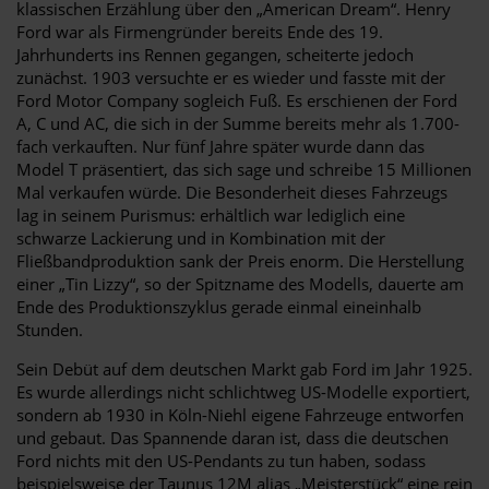
klassischen Erzählung über den „American Dream“. Henry
Ford war als Firmengründer bereits Ende des 19.
Jahrhunderts ins Rennen gegangen, scheiterte jedoch
zunächst. 1903 versuchte er es wieder und fasste mit der
Ford Motor Company sogleich Fuß. Es erschienen der Ford
A, C und AC, die sich in der Summe bereits mehr als 1.700-
fach verkauften. Nur fünf Jahre später wurde dann das
Model T präsentiert, das sich sage und schreibe 15 Millionen
Mal verkaufen würde. Die Besonderheit dieses Fahrzeugs
lag in seinem Purismus: erhältlich war lediglich eine
schwarze Lackierung und in Kombination mit der
Fließbandproduktion sank der Preis enorm. Die Herstellung
einer „Tin Lizzy“, so der Spitzname des Modells, dauerte am
Ende des Produktionszyklus gerade einmal eineinhalb
Stunden.
Sein Debüt auf dem deutschen Markt gab Ford im Jahr 1925.
Es wurde allerdings nicht schlichtweg US-Modelle exportiert,
sondern ab 1930 in Köln-Niehl eigene Fahrzeuge entworfen
und gebaut. Das Spannende daran ist, dass die deutschen
Ford nichts mit den US-Pendants zu tun haben, sodass
beispielsweise der Taunus 12M alias „Meisterstück“ eine rein