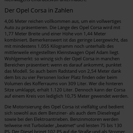
Der Opel Corsa in Zahlen
4,06 Meter reichen vollkommen aus, um ein vollwertiges
Auto zu präsentieren. Die Länge des Opel Corsa wird mit
1,77 Meter Breite und einer Höhe von 1,44 Meter
kombiniert. Bemerkenswert ist das geringe Leergewicht, das
mit mindestens 1.055 Kilogramm noch unterhalb des
mittlerweile eingestellten Kleinstwagen Opel Adam liegt.
Wohlgemerkt: so winzig sich der Opel Corsa in manchen
Bereichen präsentiert: wenn es darauf ankommt, punktet
das Modell. So auch beim Radstand von 2,54 Meter dank
dem bis zu vier Personen locker Platz finden oder beim
Volumen des Kofferraums von 309 Liter. Wer die hinteren
Sitze umklappt, erhält 1.120 Liter. Dennoch kann der Corsa
auf einem Kreis von lediglich 10,75 Meter gewendet werden.
Die Motorisierung des Opel Corsa ist vielfältig und bedient
sich sowohl aus dem Benziner- als auch dem Dieselregal
sowie bei den Elektroantrieben. Benzinmotoren werden
teilweise mit Turbolader „beatmet“ und leisten 75 bis 130
PS. Der Diesel bringt 102 PS auf die Straße und als Stromer