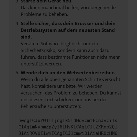
Starte dein Gerät neu.
Das kann manchmal helfen, vorübergehende
Probleme zu beheben.
Stelle sicher, dass dein Browser und dein
Betriebssystem auf dem neuesten Stand
sind.
Veraltete Software birgt nicht nur ein
Sicherheitsrisiko, sondern kann auch dazu
führen, dass bestimmte Funktionen nicht mehr
unterstützt werden.
Wende dich an den Webseitenbetreiber.
Wenn du alle oben genannten Schritte versucht
hast, kontaktiere uns bitte. Wir werden
versuchen, das Problem zu beheben. Du kannst
uns diesen Text schicken, um uns bei der
Fehlersuche zu unterstützen:
ewogICJuYW1lIjogIk5ldHdvcmtFcnJvciIs
CiAgImNvbmZpZyI6IHsKICAgICJtZXRob2Qi
OiAiR0VUIiwKICAgICJ1cmwiOiAiaHR0cHM6