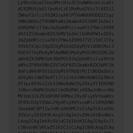
Ly9hcGkueC5ha3MtcHJvZC5hdWRhcmlzLm5l
dC92MS9jbGllbnRzLzE1MzMvd2Vic2l0ZS12
ZWhpY2xlcz93ZWJzaXRlPTVmNGU0ODQ2Zjgz
YWNiNDUxZTVhNWYwNiZmaWx0ZXJbMF1bZmll
bGRdPWlzT3duJmZpbHRlclswXVt2YWx1ZV09
dHJ1ZSZmaWx0ZXJbMV1bZmllbGRdPW1vZGVs
JmZpbHRlclsxXVt2YWx1ZV09JTVCJTdCJTIy
YXVkYXJpc19pZCUyMiUzQSUyMjViODNlMzc3
OGE5YTUyMzAyNTAwMWQ1MyUyMiU3RCU1RCZm
aWx0ZXJbMV1bb3BdPUlOJmZpbHRlclsyXVtm
aWVsZF09dXNhZ2VTdGF0ZSZmaWx0ZXJbMl1b
dmFsdWVdPSU1QiUyMlVTRUQlMjIlNUQmZmls
dGVyWzJdW29wXT1JTiZzb3J0WzBdW2ZpZWxk
XT1pc093biZzb3J0WzBdW29yZGVyXT1ERVND
JnNvcnRbMV1bZmllbGRdPWlzVG9wJnNvcnRb
MV1bb3JkZXJdPURFU0Mmc29ydFsyXVtmaWVs
ZF09cHJpY2Umc29ydFsyXVtvcmRlcl09QVND
JmxpbWl0PTIwJnNraXA9MCIsCiAgICAiaGVh
ZGVycyI6IHt9LAogICAgImJvZHkiOiBudWxs
LAogICAgImV4cGVjdCI6IHsKICAgICAgInJl
c3BvbnNlVHlwZSI6ICIiCiAgICB9LAogICAg