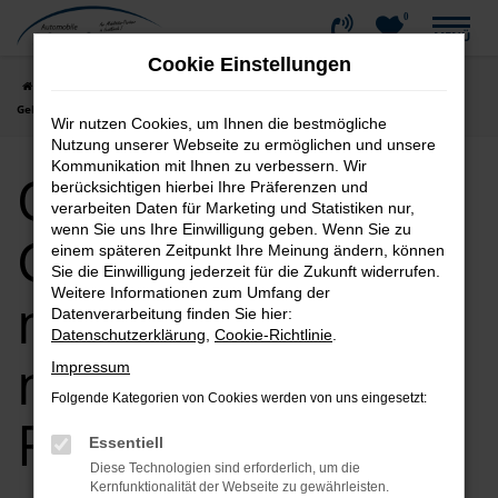
0
Zum
MENÜ
Hauptinhalt
Cookie Einstellungen
springen
Startseite
Friedrichshafen
Opel
Opel Corsa
Opel Corsa
Gebrauchtwagen mit Lieferservice nach Friedrichshafen
Wir nutzen Cookies, um Ihnen die bestmögliche
Nutzung unserer Webseite zu ermöglichen und unsere
Kommunikation mit Ihnen zu verbessern. Wir
Opel Corsa
berücksichtigen hierbei Ihre Präferenzen und
verarbeiten Daten für Marketing und Statistiken nur,
wenn Sie uns Ihre Einwilligung geben. Wenn Sie zu
Gebrauchtwagen
einem späteren Zeitpunkt Ihre Meinung ändern, können
Sie die Einwilligung jederzeit für die Zukunft widerrufen.
Weitere Informationen zum Umfang der
mit Lieferservice
Datenverarbeitung finden Sie hier:
Datenschutzerklärung
,
Cookie-Richtlinie
.
nach
Impressum
Folgende Kategorien von Cookies werden von uns eingesetzt:
Friedrichshafen
Essentiell
Diese Technologien sind erforderlich, um die
Kernfunktionalität der Webseite zu gewährleisten.