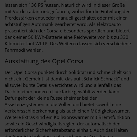
lassen sich 136 PS nutzen. Natürlich wird in dieser Größe
mit Vorderradantrieb gefahren, wobei für die Einteilung der
Pferdestärken entweder manuell geschaltet oder mit einer
achtstufigen Automatik gearbeitet wird. Als Elektroauto
präsentiert sich der Corsa-e besonders sportlich und bietert
dank einer 50 kWh-Batterie eine Reichweite von bis zu 330
Kilometer laut WLTP. Des Weiteren lassen sich verschiedene
Fahrmodi wählen.
Ausstattung des Opel Corsa
Der Opel Corsa punktet durch Solidität und schmeichelt sich
nicht ein. Gemeint ist damit, das auf „Schnick-Schnack“ und
allzuviel bunte Details verzichtet wird und allenfalls das
Dach in einer anderen Lackfarbe gewählt werden kann.
Dafür geht der kleine Rüsselsheimer bei den
Assistenzsystemen in die Vollen und bietet sowohl eine
Verkehrsschilderkennung als auch einen Müdigkeitswarner.
Weitere Extras sind ein Kollisionswarner mit Bremsfunktion
sowie ein Geschwindigkeitsregler, der automatisch den
erforderlichen Sicherheitsabstand einhält. Auch das Halten
der Spur ist dank eines entsprechenden Assistenten