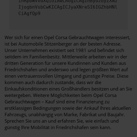
InRpbWVvdXQiOiAwLAogICAgInByb2dyZXNz
IjogbnVsbCwKICAgICJyaXNreSI6IGZhbHNl
CiAgfQp9
Wer sich für einen Opel Corsa Gebrauchtwagen interessiert,
ist bei Automobile Stitzenberger an der besten Adresse.
Unser Unternehmen existiert seit 1981 und befindet sich
seitdem im Familienbesitz. Mittlerweile arbeiten wir in der
dritten Generation für unsere Kundinnen und Kunden aus
Friedrichshafen und anderswo und legen größten Wert auf
einen vertrauensvollen Umgang und günstige Preise. Diese
kommen auch dadurch zustande, dass wir die
Einkaufskonditionen eines Großhändlers besitzen und an Sie
weitergeben. Weitere Möglichkeiten beim Opel Corsa
Gebrauchtwagen – Kauf sind eine Finanzierung zu
erstklassigen Bedingungen sowie der Ankauf Ihres aktuellen
Fahrzeugs, unabhängig von Marke, Fabrikat und Baujahr.
Sprechen Sie uns an und erfahren Sie, wie einfach und
günstig Ihre Mobilität in Friedrichshafen sein kann.