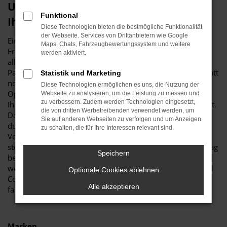
Unterwegs in Friedrichshafen – bald in
Funktional
Ihrem Opel Corsa Gebrauchtwagen
Diese Technologien bieten die bestmögliche Funktionalität
der Webseite. Services von Drittanbietern wie Google
Ein Opel Corsa Gebrauchtwagen eignet sich vortrefflich für
Maps, Chats, Fahrzeugbewertungssystem und weitere
Friedrichshafen. Zu den Vorteilen dieses Modells zählt vor
werden aktiviert.
allem dessen Langlebigkeit und die geringe Anfälligkeit für
Pannen. Natürlich helfen wir in unserer Kfz-Meisterwerkstatt
Statistik und Marketing
noch ein wenig nach und sorgen dafür, dass Ihr künftiger
Diese Technologien ermöglichen es uns, die Nutzung der
Opel Corsa Gebrauchtwagen in erstklassigem Zustand zu
Webseite zu analysieren, um die Leistung zu messen und
zu verbessern. Zudem werden Technologien eingesetzt,
Ihnen und damit auf die Straße von Friedrichshafen gelangt.
die von dritten Werbetreibenden verwendet werden, um
Da ist zum einen ein gründlicher Check, den wir
Sie auf anderen Webseiten zu verfolgen und um Anzeigen
durchführen, da ist aber auch das Auswechseln der
zu schalten, die für Ihre Interessen relevant sind.
Verschleißteile, sodass am Ende des Tages ein Fahrzeug
steht, dass Sie ganz sicher viele Jahre sicher durch den Alltag
Speichern
begleitet. Hinsichtlich der Extras und Sicherheitssysteme
weisen wir darauf hin, dass selbst ältere Baujahre des Opel
Optionale Cookies ablehnen
Corsa Gebrauchtwagen voll und ganz auf Höhe der Zeit
Alle akzeptieren
fahren.
Marken