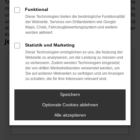
Tasche greifen. Wir ermöglichen auf Wunsch auch eine
monatliche Zahlung und sichern natürlich die Reparatur in
Funktional
unserer vom Hersteller anerkannten Meisterwerkstatt. Mit
Diese Technologien bieten die bestmögliche Funktionalität
unserer Ford Garantie sind Sie auf der sicheren Seite und
der Webseite. Services von Drittanbietern wie Google
dürfen sich über viele Jahre ohne erhebliche Mehrkosten an
Maps, Chats, Fahrzeugbewertungssystem und weitere
werden aktiviert.
Ihrem Fahrzeug erfreuen.
Jetzt anfragen!
Statistik und Marketing
Diese Technologien ermöglichen es uns, die Nutzung der
Webseite zu analysieren, um die Leistung zu messen und
Angaben zum Fahrzeug
zu verbessern. Zudem werden Technologien eingesetzt,
die von dritten Werbetreibenden verwendet werden, um
Marke und Modell
Sie auf anderen Webseiten zu verfolgen und um Anzeigen
zu schalten, die für Ihre Interessen relevant sind.
Speichern
Erstzulassung/Baujahr
Optionale Cookies ablehnen
Alle akzeptieren
Fahrgestellnummer (wenn zur Hand)