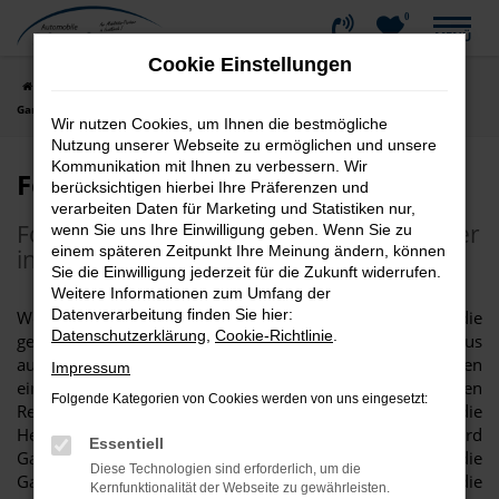
0
Zum
MENÜ
Hauptinhalt
Cookie Einstellungen
springen
Startseite
Werkstatt und Service
Ford Service
Ford
Garantieleistungen
Wir nutzen Cookies, um Ihnen die bestmögliche
Nutzung unserer Webseite zu ermöglichen und unsere
Kommunikation mit Ihnen zu verbessern. Wir
Ford Garantieleistungen
berücksichtigen hierbei Ihre Präferenzen und
verarbeiten Daten für Marketing und Statistiken nur,
Ford-Service bei Automobile Stitzenberger
wenn Sie uns Ihre Einwilligung geben. Wenn Sie zu
einem späteren Zeitpunkt Ihre Meinung ändern, können
in Leutkirch im Allgäu
Sie die Einwilligung jederzeit für die Zukunft widerrufen.
Weitere Informationen zum Umfang der
Datenverarbeitung finden Sie hier:
Wer ein Fahrzeug kauft, genießt ohnehin stets die
Datenschutzerklärung
,
Cookie-Richtlinie
.
gesetzliche Gewährleistung. Wir bieten Ihnen darüber hinaus
auch noch eine Ford Anschlussgarantie an und damit einen
Impressum
einhergehenden Schutz vor unerwartet eintretenden
Folgende Kategorien von Cookies werden von uns eingesetzt:
Reparaturen und deren Kosten. Auch, wenn die
Herstellergarantie bereits abgelaufen ist, greift noch die Ford
Essentiell
Garantie für den Zeitraum von mehreren Jahren. Wer die
Diese Technologien sind erforderlich, um die
Garantieverlängerung nutzt, muss hierfür nicht tief in die
Kernfunktionalität der Webseite zu gewährleisten.