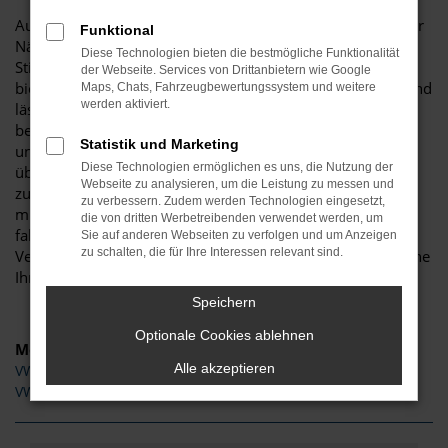
Auf der Suche nach einem VW Neuwagen, am Besten in der
Funktional
Nähe von Biberach? Dann haben Sie mit Automobile
Diese Technologien bieten die bestmögliche Funktionalität
Stitzenberger ins Schwarze getroffen. Unser Unternehmen
der Webseite. Services von Drittanbietern wie Google
bietet VW Neuwagen in allen Größen und Ausführungen und
Maps, Chats, Fahrzeugbewertungssystem und weitere
werden aktiviert.
lässt dabei die Preise purzeln. Dadurch, dass wir über
besondere Einkaufskonditionen verfügen, können wir
Statistik und Marketing
unserer Kundschaft aus Biberach immer wieder
Diese Technologien ermöglichen es uns, die Nutzung der
überraschende Angebote unterbreiten. Wir sind erst dann
Webseite zu analysieren, um die Leistung zu messen und
zufrieden, wenn Sie es auch sind und wenn Sie gut gelaunt
zu verbessern. Zudem werden Technologien eingesetzt,
mit Ihrem VW Neuwagen durch die Straßen von Biberach
die von dritten Werbetreibenden verwendet werden, um
fahren. Selbstverständlich sind wir Ihnen auch bei der
Sie auf anderen Webseiten zu verfolgen und um Anzeigen
zu schalten, die für Ihre Interessen relevant sind.
Vermittlung einer Finanzierung behilflich und nehmen gerne
Ihren aktuellen Gebrauchtwagen in Zahlung.
Speichern
Optionale Cookies ablehnen
Modelle
Alle akzeptieren
VW Tiguan Neuwagen Biberach
VW T-Cross Neuwagen Biberach