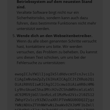
Betriebssystem auf dem neuesten Stand
sind.
Veraltete Software birgt nicht nur ein
Sicherheitsrisiko, sondern kann auch dazu
führen, dass bestimmte Funktionen nicht mehr
unterstützt werden.
Wende dich an den Webseitenbetreiber.
Wenn du alle oben genannten Schritte versucht
hast, kontaktiere uns bitte. Wir werden
versuchen, das Problem zu beheben. Du kannst
uns diesen Text schicken, um uns bei der
Fehlersuche zu unterstützen:
ewogICJuYW1lIjogIk5ldHdvcmtFcnJvciIs
CiAgImNvbmZpZyI6IHsKICAgICJtZXRob2Qi
OiAiR0VUIiwKICAgICJ1cmwiOiAiaHR0cHM6
Ly9hcGkueC5ha3MtcHJvZC5hdWRhcmlzLm5l
dC92MS9jbGllbnRzLzE1MzMvd2Vic2l0ZS12
ZWhpY2xlcz93ZWJzaXRlPTVmNGU0ODQ2Zjgz
YWNiNDUxZTVhNWYwNiZmaWx0ZXJbMF1bZmll