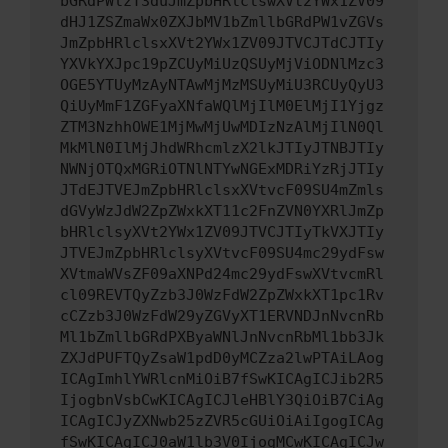
bGRdPWlzT3duJmZpbHRlclswXVt2YWx1ZV09
dHJ1ZSZmaWx0ZXJbMV1bZmllbGRdPW1vZGVs
JmZpbHRlclsxXVt2YWx1ZV09JTVCJTdCJTIy
YXVkYXJpc19pZCUyMiUzQSUyMjViODNlMzc3
OGE5YTUyMzAyNTAwMjMzMSUyMiU3RCUyQyU3
QiUyMmF1ZGFyaXNfaWQlMjIlM0ElMjI1Yjgz
ZTM3NzhhOWE1MjMwMjUwMDIzNzAlMjIlN0Ql
MkMlN0IlMjJhdWRhcmlzX2lkJTIyJTNBJTIy
NWNjOTQxMGRiOTNlNTYwNGExMDRiYzRjJTIy
JTdEJTVEJmZpbHRlclsxXVtvcF09SU4mZmls
dGVyWzJdW2ZpZWxkXT11c2FnZVN0YXRlJmZp
bHRlclsyXVt2YWx1ZV09JTVCJTIyTkVXJTIy
JTVEJmZpbHRlclsyXVtvcF09SU4mc29ydFsw
XVtmaWVsZF09aXNPd24mc29ydFswXVtvcmRl
cl09REVTQyZzb3J0WzFdW2ZpZWxkXT1pc1Rv
cCZzb3J0WzFdW29yZGVyXT1ERVNDJnNvcnRb
Ml1bZmllbGRdPXByaWNlJnNvcnRbMl1bb3Jk
ZXJdPUFTQyZsaW1pdD0yMCZza2lwPTAiLAog
ICAgImhlYWRlcnMiOiB7fSwKICAgICJib2R5
IjogbnVsbCwKICAgICJleHBlY3QiOiB7CiAg
ICAgICJyZXNwb25zZVR5cGUiOiAiIgogICAg
fSwKICAgICJ0aW1lb3V0IjogMCwKICAgICJw