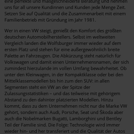
eine perfekte und maßgeschneiderte Beratung und nehmen
uns für all unsere Kundinnen und Kunden jede Menge Zeit.
Setzen Sie auf Qualität und die Zusammenarbeit mit einem
Familienbetrieb mit Gründung im Jahr 1981.
Wer in einen VW steigt, genießt den Komfort des größten
deutschen Automobilherstellers. Selbst im weltweiten
Vergleich landen die Wolfsburger immer wieder auf dem
ersten Platz und stehen für eine außergewöhnlich breite
Palette an Fahrzeugen. Die Abkürzung steht natürlich für
Volkswagen und damit einen Unternehmensnamen, der sich
zumindest hierzulande im vollen Umfang bewahrheitet. Ob
unter den Kleinwagen, in der Kompaktklasse oder bei den
Mittelklassemodellen bis hin zum den SUV: in allen
Segmenten steht ein VW an der Spitze der
Zulassungsstatistiken – und das teilweise mit gehörigem
Abstand zu den dahinter platzierten Modellen. Hinzu
kommt, dass zu dem Unternehmen nicht nur die Marke VW
gehört, sondern auch Audi, Porsche, Seat und Škoda aber
auch die Nobelmarken Bugatti, Lamborghini und Bentley
Teil der Familie sind. Die Folge: Technologie wird immer
wieder hin- und her transferiert und die Qualität der Autos