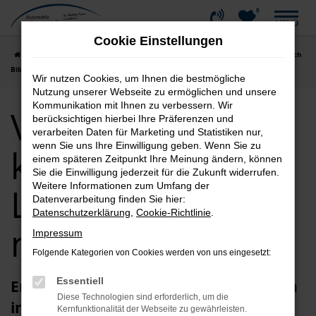
0
Zum
MENÜ
Hauptinhalt
Cookie Einstellungen
springen
Startseite
Biberach
VW
VW Neuwagen kaufen | Lieferservice nach
Biberach
Wir nutzen Cookies, um Ihnen die bestmögliche
Nutzung unserer Webseite zu ermöglichen und unsere
Kommunikation mit Ihnen zu verbessern. Wir
VW Neuwagen
berücksichtigen hierbei Ihre Präferenzen und
verarbeiten Daten für Marketing und Statistiken nur,
wenn Sie uns Ihre Einwilligung geben. Wenn Sie zu
kaufen |
einem späteren Zeitpunkt Ihre Meinung ändern, können
Sie die Einwilligung jederzeit für die Zukunft widerrufen.
Weitere Informationen zum Umfang der
Lieferservice
Datenverarbeitung finden Sie hier:
Datenschutzerklärung
,
Cookie-Richtlinie
.
nach Biberach
Impressum
Folgende Kategorien von Cookies werden von uns eingesetzt:
Essentiell
Erstklassig im günstigen VW Neuwagen
Diese Technologien sind erforderlich, um die
in Biberach unterwegs sein
Kernfunktionalität der Webseite zu gewährleisten.