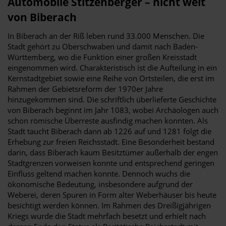
Automobile Stitzenberger – nicht weit
von Biberach
In Biberach an der Riß leben rund 33.000 Menschen. Die
Stadt gehört zu Oberschwaben und damit nach Baden-
Württemberg, wo die Funktion einer großen Kreisstadt
eingenommen wird. Charakteristisch ist die Aufteilung in ein
Kernstadtgebiet sowie eine Reihe von Ortsteilen, die erst im
Rahmen der Gebietsreform der 1970er Jahre
hinzugekommen sind. Die schriftlich überlieferte Geschichte
von Biberach beginnt im Jahr 1083, wobei Archäologen auch
schon römische Überreste ausfindig machen konnten. Als
Stadt taucht Biberach dann ab 1226 auf und 1281 folgt die
Erhebung zur freien Reichsstadt. Eine Besonderheit bestand
darin, dass Biberach kaum Besitztümer außerhalb der engen
Stadtgrenzen vorweisen konnte und entsprechend geringen
Einfluss geltend machen konnte. Dennoch wuchs die
ökonomische Bedeutung, insbesondere aufgrund der
Weberei, deren Spuren in Form alter Weberhäuser bis heute
besichtigt werden können. Im Rahmen des Dreißigjährigen
Kriegs wurde die Stadt mehrfach besetzt und erhielt nach