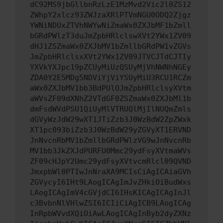
dC92MS9jbGllbnRzLzE1MzMvd2Vic2l0ZS12
ZWhpY2xlcz93ZWJzaXRlPTVmNGU0ODQ2Zjgz
YWNiNDUxZTVhNWYwNiZmaWx0ZXJbMF1bZmll
bGRdPWlzT3duJmZpbHRlclswXVt2YWx1ZV09
dHJ1ZSZmaWx0ZXJbMV1bZmllbGRdPW1vZGVs
JmZpbHRlclsxXVt2YWx1ZV09JTVCJTdCJTIy
YXVkYXJpc19pZCUyMiUzQSUyMjVhNWNhNGEy
ZDA0Y2E5MDg5NDViYjViYSUyMiU3RCU1RCZm
aWx0ZXJbMV1bb3BdPUlOJmZpbHRlclsyXVtm
aWVsZF09dXNhZ2VTdGF0ZSZmaWx0ZXJbMl1b
dmFsdWVdPSU1QiUyMlVTRUQlMjIlNUQmZmls
dGVyWzJdW29wXT1JTiZzb3J0WzBdW2ZpZWxk
XT1pc093biZzb3J0WzBdW29yZGVyXT1ERVND
JnNvcnRbMV1bZmllbGRdPWlzVG9wJnNvcnRb
MV1bb3JkZXJdPURFU0Mmc29ydFsyXVtmaWVs
ZF09cHJpY2Umc29ydFsyXVtvcmRlcl09QVND
JmxpbWl0PTIwJnNraXA9MCIsCiAgICAiaGVh
ZGVycyI6IHt9LAogICAgImJvZHkiOiBudWxs
LAogICAgImV4cGVjdCI6IHsKICAgICAgInJl
c3BvbnNlVHlwZSI6ICIiCiAgICB9LAogICAg
InRpbWVvdXQiOiAwLAogICAgInByb2dyZXNz