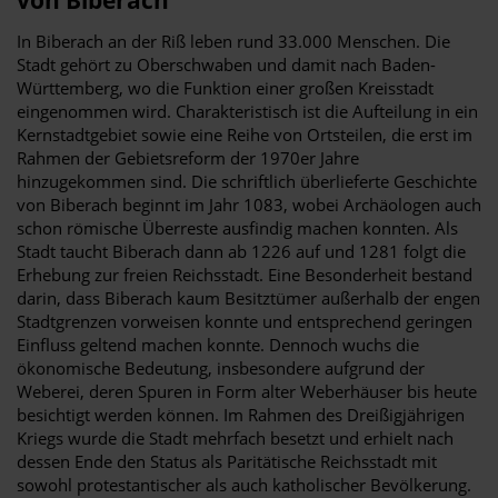
In Biberach an der Riß leben rund 33.000 Menschen. Die
Stadt gehört zu Oberschwaben und damit nach Baden-
Württemberg, wo die Funktion einer großen Kreisstadt
eingenommen wird. Charakteristisch ist die Aufteilung in ein
Kernstadtgebiet sowie eine Reihe von Ortsteilen, die erst im
Rahmen der Gebietsreform der 1970er Jahre
hinzugekommen sind. Die schriftlich überlieferte Geschichte
von Biberach beginnt im Jahr 1083, wobei Archäologen auch
schon römische Überreste ausfindig machen konnten. Als
Stadt taucht Biberach dann ab 1226 auf und 1281 folgt die
Erhebung zur freien Reichsstadt. Eine Besonderheit bestand
darin, dass Biberach kaum Besitztümer außerhalb der engen
Stadtgrenzen vorweisen konnte und entsprechend geringen
Einfluss geltend machen konnte. Dennoch wuchs die
ökonomische Bedeutung, insbesondere aufgrund der
Weberei, deren Spuren in Form alter Weberhäuser bis heute
besichtigt werden können. Im Rahmen des Dreißigjährigen
Kriegs wurde die Stadt mehrfach besetzt und erhielt nach
dessen Ende den Status als Paritätische Reichsstadt mit
sowohl protestantischer als auch katholischer Bevölkerung.