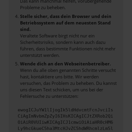
Das kann manchmal helfen, vorübergehende
Probleme zu beheben.
Stelle sicher, dass dein Browser und dein
Betriebssystem auf dem neuesten Stand
sind.
Veraltete Software birgt nicht nur ein
Sicherheitsrisiko, sondern kann auch dazu
führen, dass bestimmte Funktionen nicht mehr
unterstützt werden.
Wende dich an den Webseitenbetreiber.
Wenn du alle oben genannten Schritte versucht
hast, kontaktiere uns bitte. Wir werden
versuchen, das Problem zu beheben. Du kannst
uns diesen Text schicken, um uns bei der
Fehlersuche zu unterstützen:
ewogICJuYW1lIjogIk5ldHdvcmtFcnJvciIs
CiAgImNvbmZpZyI6IHsKICAgICJtZXRob2Qi
OiAiR0VUIiwKICAgICJ1cmwiOiAiaHR0cHM6
Ly9hcGkueC5ha3MtcHJvZC5hdWRhcmlzLm5l