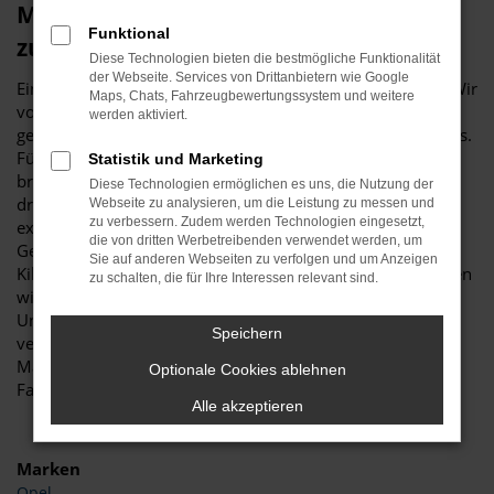
Mit unseren Ford Gebrauchtwagen
Funktional
zuverlässig durch Biberach
Diese Technologien bieten die bestmögliche Funktionalität
der Webseite. Services von Drittanbietern wie Google
Einen Ford Gebrauchtwagen kauft man nicht „mal eben“. Wir
Maps, Chats, Fahrzeugbewertungssystem und weitere
von Automobile Stitzenberger empfehlen sowohl eine
werden aktiviert.
genaue Begutachtung des Fahrzeugs als auch des Anbieters.
Für Kundinnen und Kunden aus Biberach bieten wir ein
Statistik und Marketing
breites Angebot und werben als Familienbetrieb in der
Diese Technologien ermöglichen es uns, die Nutzung der
dritten Generation um Ihr Vertrauen. Unser Unternehmen
Webseite zu analysieren, um die Leistung zu messen und
zu verbessern. Zudem werden Technologien eingesetzt,
existiert seit 1981 und ist seither unter anderem auf Ford
die von dritten Werbetreibenden verwendet werden, um
Gebrauchtwagen spezialisiert. Bevor Sie Ihre ersten
Sie auf anderen Webseiten zu verfolgen und um Anzeigen
Kilometer auf den Straßen von Biberach zurücklegen, haben
zu schalten, die für Ihre Interessen relevant sind.
wir in unserer Kfz-Meisterwerkstatt genau hingeschaut.
Unsere Qualitätsmaßstäbe sind überaus hoch und wir
Speichern
verkaufen Ford Gebrauchtwagen erst dann, wenn keinerlei
Mängel mehr existieren und es sich um ein erstklassiges
Optionale Cookies ablehnen
Fahrzeug handelt. Darauf geben wir Ihnen unser Wort.
Alle akzeptieren
Marken
Opel