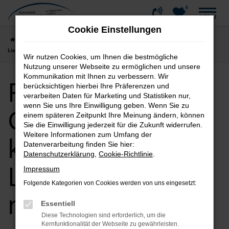
0
Zum
MENÜ
Hauptinhalt
Cookie Einstellungen
springen
Startseite
Biberach
Ford
Ford Gebrauchtwagen kaufen |
Lieferservice nach Biberach
Wir nutzen Cookies, um Ihnen die bestmögliche
Nutzung unserer Webseite zu ermöglichen und unsere
Kommunikation mit Ihnen zu verbessern. Wir
Ford
berücksichtigen hierbei Ihre Präferenzen und
verarbeiten Daten für Marketing und Statistiken nur,
wenn Sie uns Ihre Einwilligung geben. Wenn Sie zu
Gebrauchtwagen
einem späteren Zeitpunkt Ihre Meinung ändern, können
Sie die Einwilligung jederzeit für die Zukunft widerrufen.
Weitere Informationen zum Umfang der
kaufen |
Datenverarbeitung finden Sie hier:
Datenschutzerklärung
,
Cookie-Richtlinie
.
Lieferservice
Impressum
Folgende Kategorien von Cookies werden von uns eingesetzt:
nach Biberach
Essentiell
Diese Technologien sind erforderlich, um die
Kernfunktionalität der Webseite zu gewährleisten.