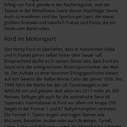
Erfolg von Ford, gerade in der Nachkriegszeit, sind der
Taunus in der Mittelklasse sowie dessen Nachfolger Sierra.
Auch zu erwähnen sind das Sportcoupé Capri, der etwas
größere Granada und natürlich Transit und Fiesta, die bis
heute vom Band rollen.
Ford im Motorsport
Von Henry Ford ist überliefert, dass er Autorennen liebte
und in frühen Jahren selber hinter dem Steuer saß.
Entsprechend dürfte es in seinem Sinne sein, dass Ford bis
heute eine der erfolgreichsten Motorsportmarken der Welt
ist. Der Auftakt zu einer enormen Erfolgsgeschichte datiert
auf den Gewinn der Rallye Monte Carlo des Jahres 1936. Seit
1949 fährt die Marke bei den US-Tourenwagen in der
NASCAR mit und gewann dort allein bis 2017 mehr als 300
Rennen. Selbiges gilt auch für die australische Serie V8
Supercars. International ist Ford vor allem mit knapp 200
Siegen in der Formel 1 und 87 Rallyetriumphen vertreten.
Die Formel 1- Teams trugen und tragen Namen wie
McLaren, Benetton, Jordan oder auch Brabham, Tyrrell,
Ligier, Lotus und Williams – unter der Motorhaube arbeitete