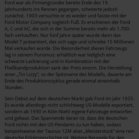
Ford war als Firmengründer bereits Ende des 19.
Jahrhunderts ins Rennen gegangen, scheiterte jedoch
zunächst. 1903 versuchte er es wieder und fasste mit der
Ford Motor Company sogleich Fuß. Es erschienen der Ford
A, C und AC, die sich in der Summe bereits mehr als 1.700-
fach verkauften. Nur fünf Jahre später wurde dann das
Model T präsentiert, das sich sage und schreibe 15 Millionen
Mal verkaufen würde. Die Besonderheit dieses Fahrzeugs
lag in seinem Purismus: erhältlich war lediglich eine
schwarze Lackierung und in Kombination mit der
Fließbandproduktion sank der Preis enorm. Die Herstellung
einer „Tin Lizzy“, so der Spitzname des Modells, dauerte am
Ende des Produktionszyklus gerade einmal eineinhalb
Stunden.
Sein Debüt auf dem deutschen Markt gab Ford im Jahr 1925.
Es wurde allerdings nicht schlichtweg US-Modelle exportiert,
sondern ab 1930 in Köln-Niehl eigene Fahrzeuge entworfen
und gebaut. Das Spannende daran ist, dass die deutschen
Ford nichts mit den US-Pendants zu tun haben, sodass
beispielsweise der Taunus 12M alias „Meisterstück“ eine rein
deutsche Erfolgsgeschichte ist. Weitere Beispiele für den