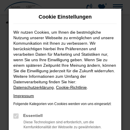
0
Zum
MENÜ
Hauptinhalt
Cookie Einstellungen
springen
Startseite
Fahrzeugangebote
Fahrzeug-Showroom
Wir nutzen Cookies, um Ihnen die bestmögliche
Nutzung unserer Webseite zu ermöglichen und unsere
Kommunikation mit Ihnen zu verbessern. Wir
Fehler: Network Error
berücksichtigen hierbei Ihre Präferenzen und
verarbeiten Daten für Marketing und Statistiken nur,
wenn Sie uns Ihre Einwilligung geben. Wenn Sie zu
Beim Laden ist ein Fehler aufgetreten.
einem späteren Zeitpunkt Ihre Meinung ändern, können
Hier sind ein paar Tipps, die dir helfen können:
Sie die Einwilligung jederzeit für die Zukunft widerrufen.
Weitere Informationen zum Umfang der
Überprüfe deine Firewall und deine
Datenverarbeitung finden Sie hier:
Internetverbindung.
Datenschutzerklärung
,
Cookie-Richtlinie
.
Laden andere Webseiten, zum Beispiel deine
Impressum
Suchmaschine?
Folgende Kategorien von Cookies werden von uns eingesetzt:
Prüfe deine Browsererweiterungen.
Manche Erweiterungen, wie Werbeblocker,
Essentiell
können das Laden bestimmter Seiten
Diese Technologien sind erforderlich, um die
verhindern. Funktioniert die Seite in einem
Kernfunktionalität der Webseite zu gewährleisten.