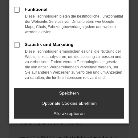
anderen Browser oder in einem privaten
Fenster?
Funktional
Starte dein Gerät neu.
Diese Technologien bieten die bestmögliche Funktionalität
der Webseite. Services von Drittanbietern wie Google
Das kann manchmal helfen, vorübergehende
Maps, Chats, Fahrzeugbewertungssystem und weitere
Probleme zu beheben.
werden aktiviert.
Stelle sicher, dass dein Browser und dein
Statistik und Marketing
Betriebssystem auf dem neuesten Stand
Diese Technologien ermöglichen es uns, die Nutzung der
sind.
Webseite zu analysieren, um die Leistung zu messen und
Veraltete Software birgt nicht nur ein
zu verbessern. Zudem werden Technologien eingesetzt,
Sicherheitsrisiko, sondern kann auch dazu
die von dritten Werbetreibenden verwendet werden, um
führen, dass bestimmte Funktionen nicht mehr
Sie auf anderen Webseiten zu verfolgen und um Anzeigen
zu schalten, die für Ihre Interessen relevant sind.
unterstützt werden.
Wende dich an den Webseitenbetreiber.
Speichern
Wenn du alle oben genannten Schritte versucht
hast, kontaktiere uns bitte. Wir werden
Optionale Cookies ablehnen
versuchen, das Problem zu beheben. Du kannst
Alle akzeptieren
uns diesen Text schicken, um uns bei der
Fehlersuche zu unterstützen:
ewogICJuYW1lIjogIk5ldHdvcmtFcnJvciIs