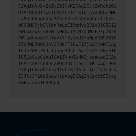
CiAgImNvbmZpZyI6IHsKICAgICJtZXRob2Qi
OiAiR0VUIiwKICAgICJ1cmwiOiAiaHR0cHM6
Ly9hcGkueC5ha3MtcHJvZC5hdWRhcmlzLm5l
dC92MS9jbGllbnRzLzE1MzMvd2Vic2l0ZS12
ZWhpY2xlcy8xMTk0NDclMjMxODMzP2ZpZWxk
PWludGVybmFsTnVtYmVyJndlYnNpdGU9NWY0
ZTQ4NDZmODNhY2I0NTFlNWE1ZjA2IiwKICAg
ICJoZWFkZXJzIjoge30sCiAgICAiYm9keSI6
IG51bGwsCiAgICAiZXhwZWN0IjogewogICAg
ICAicmVzcG9uc2VUeXBlIjogIiIKICAgIH0s
CiAgICAidGltZW91dCI6IDAsCiAgICAicHJv
Z3Jlc3MiOiBudWxsLAogICAgInJpc2t5Ijog
ZmFsc2UKICB9Cn0=