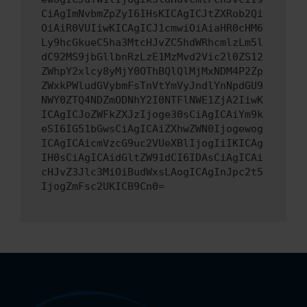
CiAgImNvbmZpZyI6IHsKICAgICJtZXRob2Qi
OiAiR0VUIiwKICAgICJ1cmwiOiAiaHR0cHM6
Ly9hcGkueC5ha3MtcHJvZC5hdWRhcmlzLm5l
dC92MS9jbGllbnRzLzE1MzMvd2Vic2l0ZS12
ZWhpY2xlcy8yMjY0OThBQlQlMjMxNDM4P2Zp
ZWxkPWludGVybmFsTnVtYmVyJndlYnNpdGU9
NWY0ZTQ4NDZmODNhY2I0NTFlNWE1ZjA2IiwK
ICAgICJoZWFkZXJzIjoge30sCiAgICAiYm9k
eSI6IG51bGwsCiAgICAiZXhwZWN0Ijogewog
ICAgICAicmVzcG9uc2VUeXBlIjogIiIKICAg
IH0sCiAgICAidGltZW91dCI6IDAsCiAgICAi
cHJvZ3Jlc3MiOiBudWxsLAogICAgInJpc2t5
IjogZmFsc2UKICB9Cn0=