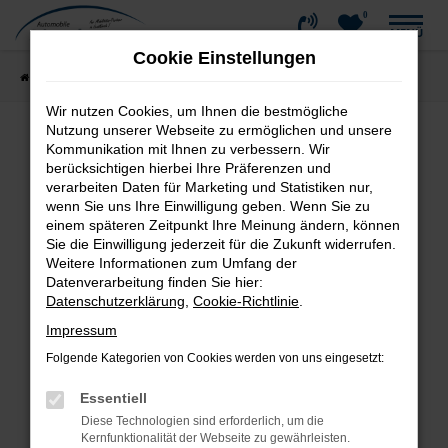
0
Zum
MENÜ
Hauptinhalt
Cookie Einstellungen
springen
Startseite
Fahrzeugangebote
Fahrzeug-Showroom
Wir nutzen Cookies, um Ihnen die bestmögliche
Nutzung unserer Webseite zu ermöglichen und unsere
Kommunikation mit Ihnen zu verbessern. Wir
Fehler: Network Error
berücksichtigen hierbei Ihre Präferenzen und
verarbeiten Daten für Marketing und Statistiken nur,
wenn Sie uns Ihre Einwilligung geben. Wenn Sie zu
Beim Laden ist ein Fehler aufgetreten.
einem späteren Zeitpunkt Ihre Meinung ändern, können
Hier sind ein paar Tipps, die dir helfen können:
Sie die Einwilligung jederzeit für die Zukunft widerrufen.
Weitere Informationen zum Umfang der
Überprüfe deine Firewall und deine
Datenverarbeitung finden Sie hier:
Internetverbindung.
Datenschutzerklärung
,
Cookie-Richtlinie
.
Laden andere Webseiten, zum Beispiel deine
Impressum
Suchmaschine?
Folgende Kategorien von Cookies werden von uns eingesetzt:
Prüfe deine Browsererweiterungen.
Manche Erweiterungen, wie Werbeblocker,
Essentiell
können das Laden bestimmter Seiten
Diese Technologien sind erforderlich, um die
verhindern. Funktioniert die Seite in einem
Kernfunktionalität der Webseite zu gewährleisten.