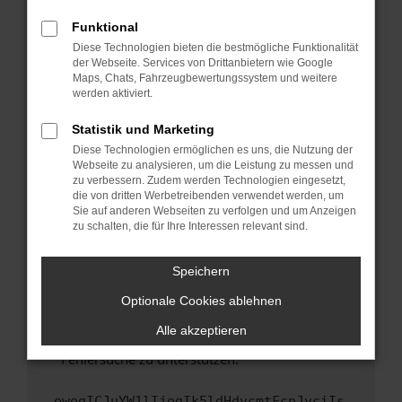
anderen Browser oder in einem privaten
Fenster?
Funktional
Starte dein Gerät neu.
Diese Technologien bieten die bestmögliche Funktionalität
der Webseite. Services von Drittanbietern wie Google
Das kann manchmal helfen, vorübergehende
Maps, Chats, Fahrzeugbewertungssystem und weitere
Probleme zu beheben.
werden aktiviert.
Stelle sicher, dass dein Browser und dein
Statistik und Marketing
Betriebssystem auf dem neuesten Stand
Diese Technologien ermöglichen es uns, die Nutzung der
sind.
Webseite zu analysieren, um die Leistung zu messen und
Veraltete Software birgt nicht nur ein
zu verbessern. Zudem werden Technologien eingesetzt,
Sicherheitsrisiko, sondern kann auch dazu
die von dritten Werbetreibenden verwendet werden, um
führen, dass bestimmte Funktionen nicht mehr
Sie auf anderen Webseiten zu verfolgen und um Anzeigen
zu schalten, die für Ihre Interessen relevant sind.
unterstützt werden.
Wende dich an den Webseitenbetreiber.
Speichern
Wenn du alle oben genannten Schritte versucht
hast, kontaktiere uns bitte. Wir werden
Optionale Cookies ablehnen
versuchen, das Problem zu beheben. Du kannst
Alle akzeptieren
uns diesen Text schicken, um uns bei der
Fehlersuche zu unterstützen:
ewogICJuYW1lIjogIk5ldHdvcmtFcnJvciIs