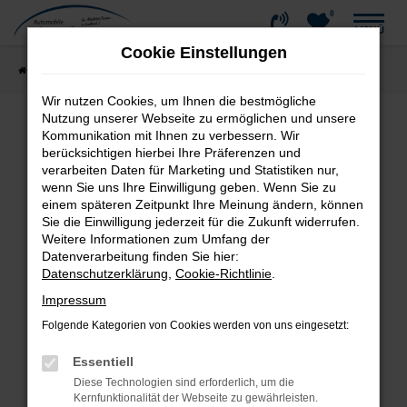
0
Zum
MENÜ
Hauptinhalt
Cookie Einstellungen
springen
Startseite
Fahrzeugangebote
Fahrzeug-Showroom
Wir nutzen Cookies, um Ihnen die bestmögliche
Nutzung unserer Webseite zu ermöglichen und unsere
Kommunikation mit Ihnen zu verbessern. Wir
Fehler: Network Error
berücksichtigen hierbei Ihre Präferenzen und
verarbeiten Daten für Marketing und Statistiken nur,
wenn Sie uns Ihre Einwilligung geben. Wenn Sie zu
Beim Laden ist ein Fehler aufgetreten.
einem späteren Zeitpunkt Ihre Meinung ändern, können
Hier sind ein paar Tipps, die dir helfen können:
Sie die Einwilligung jederzeit für die Zukunft widerrufen.
Weitere Informationen zum Umfang der
Überprüfe deine Firewall und deine
Datenverarbeitung finden Sie hier:
Internetverbindung.
Datenschutzerklärung
,
Cookie-Richtlinie
.
Laden andere Webseiten, zum Beispiel deine
Impressum
Suchmaschine?
Folgende Kategorien von Cookies werden von uns eingesetzt:
Prüfe deine Browsererweiterungen.
Manche Erweiterungen, wie Werbeblocker,
Essentiell
können das Laden bestimmter Seiten
Diese Technologien sind erforderlich, um die
verhindern. Funktioniert die Seite in einem
Kernfunktionalität der Webseite zu gewährleisten.