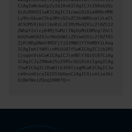
CiAgImNvbmZpZyI6IHsKICAgICJtZXRob2Qi
OiAiR0VUIiwKICAgICJ1cmwiOiAiaHR0cHM6
Ly9hcGkueC5ha3MtcHJvZC5hdWRhcmlzLm5l
dC92MS9jbGllbnRzLzE1MzMvd2Vic2l0ZS12
ZWhpY2xlcy84MjYwMzlTNyUyMzE0Mzg/Zmll
bGQ9aW50ZXJuYWxOdW1iZXImd2Vic2l0ZT01
ZjRlNDg0NmY4M2FjYjQ1MWU1YTVmMDYiLAog
ICAgImhlYWRlcnMiOiB7fSwKICAgICJib2R5
IjogbnVsbCwKICAgICJleHBlY3QiOiB7CiAg
ICAgICJyZXNwb25zZVR5cGUiOiAiIgogICAg
fSwKICAgICJ0aW1lb3V0IjogMCwKICAgICJw
cm9ncmVzcyI6IG51bGwsCiAgICAicmlza3ki
OiBmYWxzZQogIH0KfQ==