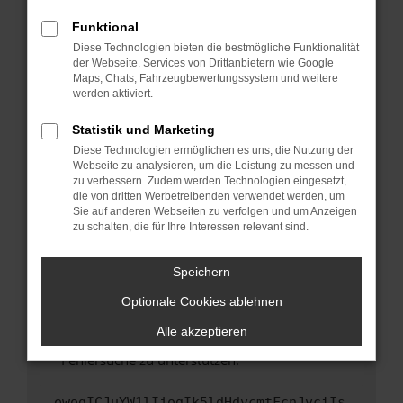
anderen Browser oder in einem privaten
Fenster?
Funktional
Starte dein Gerät neu.
Diese Technologien bieten die bestmögliche Funktionalität
der Webseite. Services von Drittanbietern wie Google
Das kann manchmal helfen, vorübergehende
Maps, Chats, Fahrzeugbewertungssystem und weitere
Probleme zu beheben.
werden aktiviert.
Stelle sicher, dass dein Browser und dein
Statistik und Marketing
Betriebssystem auf dem neuesten Stand
Diese Technologien ermöglichen es uns, die Nutzung der
sind.
Webseite zu analysieren, um die Leistung zu messen und
Veraltete Software birgt nicht nur ein
zu verbessern. Zudem werden Technologien eingesetzt,
Sicherheitsrisiko, sondern kann auch dazu
die von dritten Werbetreibenden verwendet werden, um
führen, dass bestimmte Funktionen nicht mehr
Sie auf anderen Webseiten zu verfolgen und um Anzeigen
zu schalten, die für Ihre Interessen relevant sind.
unterstützt werden.
Wende dich an den Webseitenbetreiber.
Speichern
Wenn du alle oben genannten Schritte versucht
hast, kontaktiere uns bitte. Wir werden
Optionale Cookies ablehnen
versuchen, das Problem zu beheben. Du kannst
Alle akzeptieren
uns diesen Text schicken, um uns bei der
Fehlersuche zu unterstützen:
ewogICJuYW1lIjogIk5ldHdvcmtFcnJvciIs