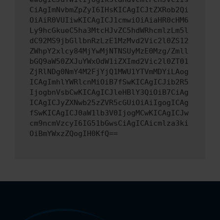
CiAgImNvbmZpZyI6IHsKICAgICJtZXRob2Qi
OiAiR0VUIiwKICAgICJ1cmwiOiAiaHR0cHM6
Ly9hcGkueC5ha3MtcHJvZC5hdWRhcmlzLm5l
dC92MS9jbGllbnRzLzE1MzMvd2Vic2l0ZS12
ZWhpY2xlcy84MjYwMjNTNSUyMzE0Mzg/Zmll
bGQ9aW50ZXJuYWxOdW1iZXImd2Vic2l0ZT01
ZjRlNDg0NmY4M2FjYjQ1MWU1YTVmMDYiLAog
ICAgImhlYWRlcnMiOiB7fSwKICAgICJib2R5
IjogbnVsbCwKICAgICJleHBlY3QiOiB7CiAg
ICAgICJyZXNwb25zZVR5cGUiOiAiIgogICAg
fSwKICAgICJ0aW1lb3V0IjogMCwKICAgICJw
cm9ncmVzcyI6IG51bGwsCiAgICAicmlza3ki
OiBmYWxzZQogIH0KfQ==