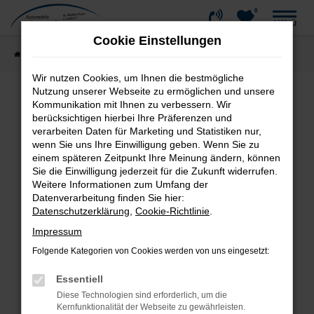
0
Zum
MENÜ
Hauptinhalt
Cookie Einstellungen
springen
Startseite
Fahrzeugangebote
Fahrzeug-Showroom
Wir nutzen Cookies, um Ihnen die bestmögliche
Nutzung unserer Webseite zu ermöglichen und unsere
Kommunikation mit Ihnen zu verbessern. Wir
Fehler: Network Error
berücksichtigen hierbei Ihre Präferenzen und
verarbeiten Daten für Marketing und Statistiken nur,
wenn Sie uns Ihre Einwilligung geben. Wenn Sie zu
Beim Laden ist ein Fehler aufgetreten.
einem späteren Zeitpunkt Ihre Meinung ändern, können
Hier sind ein paar Tipps, die dir helfen können:
Sie die Einwilligung jederzeit für die Zukunft widerrufen.
Weitere Informationen zum Umfang der
Überprüfe deine Firewall und deine
Datenverarbeitung finden Sie hier:
Internetverbindung.
Datenschutzerklärung
,
Cookie-Richtlinie
.
Laden andere Webseiten, zum Beispiel deine
Impressum
Suchmaschine?
Folgende Kategorien von Cookies werden von uns eingesetzt:
Prüfe deine Browsererweiterungen.
Manche Erweiterungen, wie Werbeblocker,
Essentiell
können das Laden bestimmter Seiten
Diese Technologien sind erforderlich, um die
verhindern. Funktioniert die Seite in einem
Kernfunktionalität der Webseite zu gewährleisten.