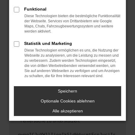
anderen Browser oder in einem privaten
Fenster?
Funktional
Starte dein Gerät neu.
Diese Technologien bieten die bestmögliche Funktionalität
der Webseite. Services von Drittanbietern wie Google
Das kann manchmal helfen, vorübergehende
Maps, Chats, Fahrzeugbewertungssystem und weitere
Probleme zu beheben.
werden aktiviert.
Stelle sicher, dass dein Browser und dein
Statistik und Marketing
Betriebssystem auf dem neuesten Stand
Diese Technologien ermöglichen es uns, die Nutzung der
sind.
Webseite zu analysieren, um die Leistung zu messen und
Veraltete Software birgt nicht nur ein
zu verbessern. Zudem werden Technologien eingesetzt,
Sicherheitsrisiko, sondern kann auch dazu
die von dritten Werbetreibenden verwendet werden, um
führen, dass bestimmte Funktionen nicht mehr
Sie auf anderen Webseiten zu verfolgen und um Anzeigen
zu schalten, die für Ihre Interessen relevant sind.
unterstützt werden.
Wende dich an den Webseitenbetreiber.
Speichern
Wenn du alle oben genannten Schritte versucht
hast, kontaktiere uns bitte. Wir werden
Optionale Cookies ablehnen
versuchen, das Problem zu beheben. Du kannst
Alle akzeptieren
uns diesen Text schicken, um uns bei der
Fehlersuche zu unterstützen:
ewogICJuYW1lIjogIk5ldHdvcmtFcnJvciIs