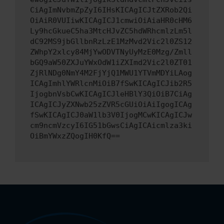
CiAgImNvbmZpZyI6IHsKICAgICJtZXRob2Qi
OiAiR0VUIiwKICAgICJ1cmwiOiAiaHR0cHM6
Ly9hcGkueC5ha3MtcHJvZC5hdWRhcmlzLm5l
dC92MS9jbGllbnRzLzE1MzMvd2Vic2l0ZS12
ZWhpY2xlcy84MjYwODVTNyUyMzE0Mzg/Zmll
bGQ9aW50ZXJuYWxOdW1iZXImd2Vic2l0ZT01
ZjRlNDg0NmY4M2FjYjQ1MWU1YTVmMDYiLAog
ICAgImhlYWRlcnMiOiB7fSwKICAgICJib2R5
IjogbnVsbCwKICAgICJleHBlY3QiOiB7CiAg
ICAgICJyZXNwb25zZVR5cGUiOiAiIgogICAg
fSwKICAgICJ0aW1lb3V0IjogMCwKICAgICJw
cm9ncmVzcyI6IG51bGwsCiAgICAicmlza3ki
OiBmYWxzZQogIH0KfQ==