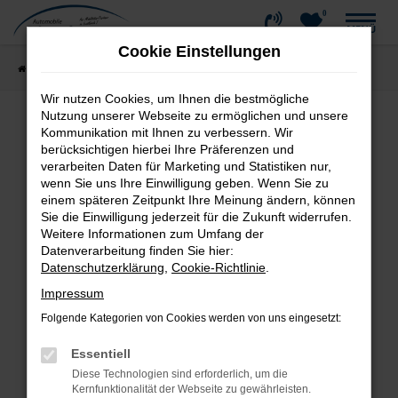
0
Zum
MENÜ
Hauptinhalt
Cookie Einstellungen
springen
Startseite
Fahrzeugangebote
Fahrzeug-Showroom
Wir nutzen Cookies, um Ihnen die bestmögliche
Nutzung unserer Webseite zu ermöglichen und unsere
Kommunikation mit Ihnen zu verbessern. Wir
Fehler: Network Error
berücksichtigen hierbei Ihre Präferenzen und
verarbeiten Daten für Marketing und Statistiken nur,
wenn Sie uns Ihre Einwilligung geben. Wenn Sie zu
Beim Laden ist ein Fehler aufgetreten.
einem späteren Zeitpunkt Ihre Meinung ändern, können
Hier sind ein paar Tipps, die dir helfen können:
Sie die Einwilligung jederzeit für die Zukunft widerrufen.
Weitere Informationen zum Umfang der
Überprüfe deine Firewall und deine
Datenverarbeitung finden Sie hier:
Internetverbindung.
Datenschutzerklärung
,
Cookie-Richtlinie
.
Laden andere Webseiten, zum Beispiel deine
Impressum
Suchmaschine?
Folgende Kategorien von Cookies werden von uns eingesetzt:
Prüfe deine Browsererweiterungen.
Manche Erweiterungen, wie Werbeblocker,
Essentiell
können das Laden bestimmter Seiten
Diese Technologien sind erforderlich, um die
verhindern. Funktioniert die Seite in einem
Kernfunktionalität der Webseite zu gewährleisten.