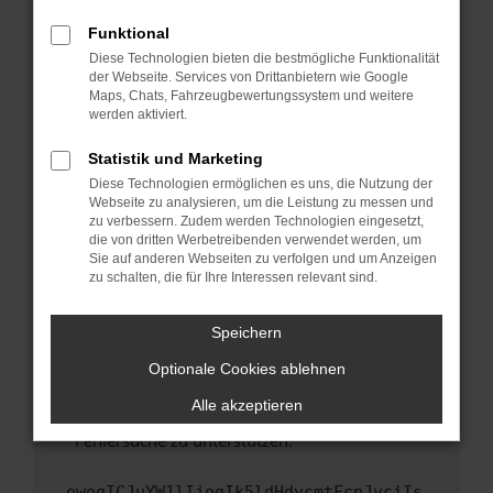
anderen Browser oder in einem privaten
Fenster?
Funktional
Starte dein Gerät neu.
Diese Technologien bieten die bestmögliche Funktionalität
der Webseite. Services von Drittanbietern wie Google
Das kann manchmal helfen, vorübergehende
Maps, Chats, Fahrzeugbewertungssystem und weitere
Probleme zu beheben.
werden aktiviert.
Stelle sicher, dass dein Browser und dein
Statistik und Marketing
Betriebssystem auf dem neuesten Stand
Diese Technologien ermöglichen es uns, die Nutzung der
sind.
Webseite zu analysieren, um die Leistung zu messen und
Veraltete Software birgt nicht nur ein
zu verbessern. Zudem werden Technologien eingesetzt,
Sicherheitsrisiko, sondern kann auch dazu
die von dritten Werbetreibenden verwendet werden, um
führen, dass bestimmte Funktionen nicht mehr
Sie auf anderen Webseiten zu verfolgen und um Anzeigen
zu schalten, die für Ihre Interessen relevant sind.
unterstützt werden.
Wende dich an den Webseitenbetreiber.
Speichern
Wenn du alle oben genannten Schritte versucht
hast, kontaktiere uns bitte. Wir werden
Optionale Cookies ablehnen
versuchen, das Problem zu beheben. Du kannst
Alle akzeptieren
uns diesen Text schicken, um uns bei der
Fehlersuche zu unterstützen:
ewogICJuYW1lIjogIk5ldHdvcmtFcnJvciIs