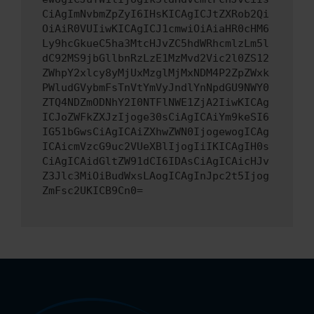
CiAgImNvbmZpZyI6IHsKICAgICJtZXRob2Qi
OiAiR0VUIiwKICAgICJ1cmwiOiAiaHR0cHM6
Ly9hcGkueC5ha3MtcHJvZC5hdWRhcmlzLm5l
dC92MS9jbGllbnRzLzE1MzMvd2Vic2l0ZS12
ZWhpY2xlcy8yMjUxMzglMjMxNDM4P2ZpZWxk
PWludGVybmFsTnVtYmVyJndlYnNpdGU9NWY0
ZTQ4NDZmODNhY2I0NTFlNWE1ZjA2IiwKICAg
ICJoZWFkZXJzIjoge30sCiAgICAiYm9keSI6
IG51bGwsCiAgICAiZXhwZWN0IjogewogICAg
ICAicmVzcG9uc2VUeXBlIjogIiIKICAgIH0s
CiAgICAidGltZW91dCI6IDAsCiAgICAicHJv
Z3Jlc3MiOiBudWxsLAogICAgInJpc2t5Ijog
ZmFsc2UKICB9Cn0=