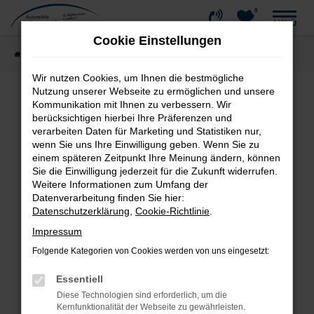
0
Zum
MENÜ
Hauptinhalt
Cookie Einstellungen
springen
Startseite
Fahrzeugangebote
Fahrzeug-Showroom
Wir nutzen Cookies, um Ihnen die bestmögliche
Nutzung unserer Webseite zu ermöglichen und unsere
Kommunikation mit Ihnen zu verbessern. Wir
Fehler: Network Error
berücksichtigen hierbei Ihre Präferenzen und
verarbeiten Daten für Marketing und Statistiken nur,
wenn Sie uns Ihre Einwilligung geben. Wenn Sie zu
Beim Laden ist ein Fehler aufgetreten.
einem späteren Zeitpunkt Ihre Meinung ändern, können
Hier sind ein paar Tipps, die dir helfen können:
Sie die Einwilligung jederzeit für die Zukunft widerrufen.
Weitere Informationen zum Umfang der
Überprüfe deine Firewall und deine
Datenverarbeitung finden Sie hier:
Internetverbindung.
Datenschutzerklärung
,
Cookie-Richtlinie
.
Laden andere Webseiten, zum Beispiel deine
Impressum
Suchmaschine?
Folgende Kategorien von Cookies werden von uns eingesetzt:
Prüfe deine Browsererweiterungen.
Manche Erweiterungen, wie Werbeblocker,
Essentiell
können das Laden bestimmter Seiten
Diese Technologien sind erforderlich, um die
verhindern. Funktioniert die Seite in einem
Kernfunktionalität der Webseite zu gewährleisten.