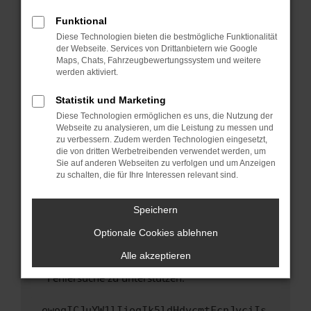
anderen Browser oder in einem privaten
Fenster?
Funktional
Starte dein Gerät neu.
Diese Technologien bieten die bestmögliche Funktionalität
der Webseite. Services von Drittanbietern wie Google
Das kann manchmal helfen, vorübergehende
Maps, Chats, Fahrzeugbewertungssystem und weitere
Probleme zu beheben.
werden aktiviert.
Stelle sicher, dass dein Browser und dein
Statistik und Marketing
Betriebssystem auf dem neuesten Stand
Diese Technologien ermöglichen es uns, die Nutzung der
sind.
Webseite zu analysieren, um die Leistung zu messen und
Veraltete Software birgt nicht nur ein
zu verbessern. Zudem werden Technologien eingesetzt,
Sicherheitsrisiko, sondern kann auch dazu
die von dritten Werbetreibenden verwendet werden, um
führen, dass bestimmte Funktionen nicht mehr
Sie auf anderen Webseiten zu verfolgen und um Anzeigen
zu schalten, die für Ihre Interessen relevant sind.
unterstützt werden.
Wende dich an den Webseitenbetreiber.
Speichern
Wenn du alle oben genannten Schritte versucht
hast, kontaktiere uns bitte. Wir werden
Optionale Cookies ablehnen
versuchen, das Problem zu beheben. Du kannst
Alle akzeptieren
uns diesen Text schicken, um uns bei der
Fehlersuche zu unterstützen:
ewogICJuYW1lIjogIk5ldHdvcmtFcnJvciIs