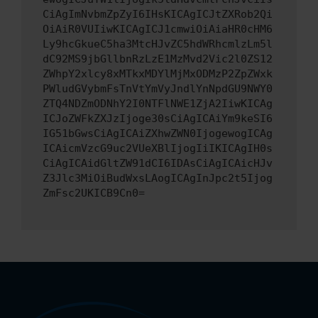
CiAgImNvbmZpZyI6IHsKICAgICJtZXRob2Qi
OiAiR0VUIiwKICAgICJ1cmwiOiAiaHR0cHM6
Ly9hcGkueC5ha3MtcHJvZC5hdWRhcmlzLm5l
dC92MS9jbGllbnRzLzE1MzMvd2Vic2l0ZS12
ZWhpY2xlcy8xMTkxMDYlMjMxODMzP2ZpZWxk
PWludGVybmFsTnVtYmVyJndlYnNpdGU9NWY0
ZTQ4NDZmODNhY2I0NTFlNWE1ZjA2IiwKICAg
ICJoZWFkZXJzIjoge30sCiAgICAiYm9keSI6
IG51bGwsCiAgICAiZXhwZWN0IjogewogICAg
ICAicmVzcG9uc2VUeXBlIjogIiIKICAgIH0s
CiAgICAidGltZW91dCI6IDAsCiAgICAicHJv
Z3Jlc3MiOiBudWxsLAogICAgInJpc2t5Ijog
ZmFsc2UKICB9Cn0=