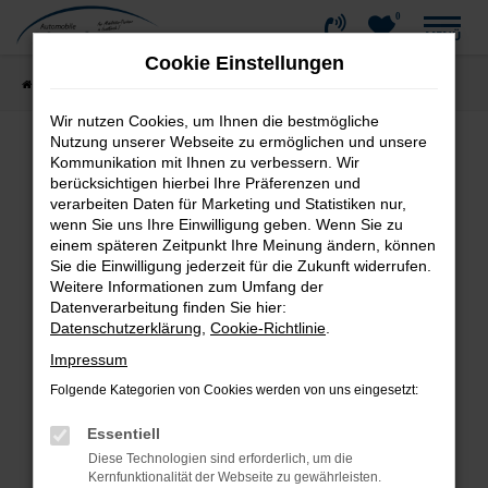
0
Zum
MENÜ
Hauptinhalt
Cookie Einstellungen
springen
Startseite
Fahrzeugangebote
Fahrzeug-Showroom
Wir nutzen Cookies, um Ihnen die bestmögliche
Nutzung unserer Webseite zu ermöglichen und unsere
Kommunikation mit Ihnen zu verbessern. Wir
Fehler: Network Error
berücksichtigen hierbei Ihre Präferenzen und
verarbeiten Daten für Marketing und Statistiken nur,
wenn Sie uns Ihre Einwilligung geben. Wenn Sie zu
Beim Laden ist ein Fehler aufgetreten.
einem späteren Zeitpunkt Ihre Meinung ändern, können
Hier sind ein paar Tipps, die dir helfen können:
Sie die Einwilligung jederzeit für die Zukunft widerrufen.
Weitere Informationen zum Umfang der
Überprüfe deine Firewall und deine
Datenverarbeitung finden Sie hier:
Internetverbindung.
Datenschutzerklärung
,
Cookie-Richtlinie
.
Laden andere Webseiten, zum Beispiel deine
Impressum
Suchmaschine?
Folgende Kategorien von Cookies werden von uns eingesetzt:
Prüfe deine Browsererweiterungen.
Manche Erweiterungen, wie Werbeblocker,
Essentiell
können das Laden bestimmter Seiten
Diese Technologien sind erforderlich, um die
verhindern. Funktioniert die Seite in einem
Kernfunktionalität der Webseite zu gewährleisten.