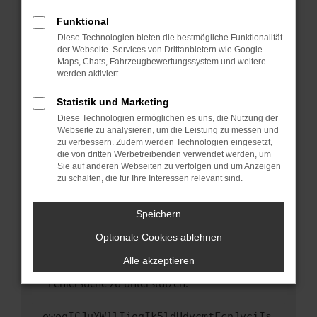
anderen Browser oder in einem privaten
Fenster?
Funktional
Starte dein Gerät neu.
Diese Technologien bieten die bestmögliche Funktionalität
der Webseite. Services von Drittanbietern wie Google
Das kann manchmal helfen, vorübergehende
Maps, Chats, Fahrzeugbewertungssystem und weitere
Probleme zu beheben.
werden aktiviert.
Stelle sicher, dass dein Browser und dein
Statistik und Marketing
Betriebssystem auf dem neuesten Stand
Diese Technologien ermöglichen es uns, die Nutzung der
sind.
Webseite zu analysieren, um die Leistung zu messen und
Veraltete Software birgt nicht nur ein
zu verbessern. Zudem werden Technologien eingesetzt,
Sicherheitsrisiko, sondern kann auch dazu
die von dritten Werbetreibenden verwendet werden, um
führen, dass bestimmte Funktionen nicht mehr
Sie auf anderen Webseiten zu verfolgen und um Anzeigen
zu schalten, die für Ihre Interessen relevant sind.
unterstützt werden.
Wende dich an den Webseitenbetreiber.
Speichern
Wenn du alle oben genannten Schritte versucht
hast, kontaktiere uns bitte. Wir werden
Optionale Cookies ablehnen
versuchen, das Problem zu beheben. Du kannst
Alle akzeptieren
uns diesen Text schicken, um uns bei der
Fehlersuche zu unterstützen:
ewogICJuYW1lIjogIk5ldHdvcmtFcnJvciIs