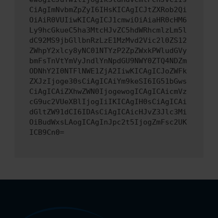
CiAgImNvbmZpZyI6IHsKICAgICJtZXRob2Qi
OiAiR0VUIiwKICAgICJ1cmwiOiAiaHR0cHM6
Ly9hcGkueC5ha3MtcHJvZC5hdWRhcmlzLm5l
dC92MS9jbGllbnRzLzE1MzMvd2Vic2l0ZS12
ZWhpY2xlcy8yNC01NTYzP2ZpZWxkPWludGVy
bmFsTnVtYmVyJndlYnNpdGU9NWY0ZTQ4NDZm
ODNhY2I0NTFlNWE1ZjA2IiwKICAgICJoZWFk
ZXJzIjoge30sCiAgICAiYm9keSI6IG51bGws
CiAgICAiZXhwZWN0IjogewogICAgICAicmVz
cG9uc2VUeXBlIjogIiIKICAgIH0sCiAgICAi
dGltZW91dCI6IDAsCiAgICAicHJvZ3Jlc3Mi
OiBudWxsLAogICAgInJpc2t5IjogZmFsc2UK
ICB9Cn0=