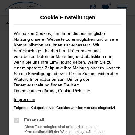
0
Zum
MENÜ
Hauptinhalt
Cookie Einstellungen
springen
Startseite
Fahrzeugangebote
Fahrzeug-Showroom
Wir nutzen Cookies, um Ihnen die bestmögliche
Nutzung unserer Webseite zu ermöglichen und unsere
Kommunikation mit Ihnen zu verbessern. Wir
Fehler: Network Error
berücksichtigen hierbei Ihre Präferenzen und
verarbeiten Daten für Marketing und Statistiken nur,
wenn Sie uns Ihre Einwilligung geben. Wenn Sie zu
Beim Laden ist ein Fehler aufgetreten.
einem späteren Zeitpunkt Ihre Meinung ändern, können
Hier sind ein paar Tipps, die dir helfen können:
Sie die Einwilligung jederzeit für die Zukunft widerrufen.
Weitere Informationen zum Umfang der
Überprüfe deine Firewall und deine
Datenverarbeitung finden Sie hier:
Internetverbindung.
Datenschutzerklärung
,
Cookie-Richtlinie
.
Laden andere Webseiten, zum Beispiel deine
Impressum
Suchmaschine?
Folgende Kategorien von Cookies werden von uns eingesetzt:
Prüfe deine Browsererweiterungen.
Manche Erweiterungen, wie Werbeblocker,
Essentiell
können das Laden bestimmter Seiten
Diese Technologien sind erforderlich, um die
verhindern. Funktioniert die Seite in einem
Kernfunktionalität der Webseite zu gewährleisten.