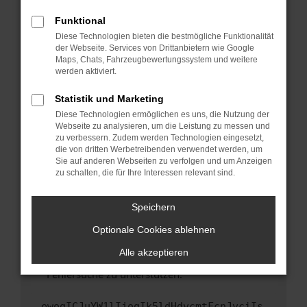
anderen Browser oder in einem privaten
Fenster?
Funktional
Starte dein Gerät neu.
Diese Technologien bieten die bestmögliche Funktionalität
der Webseite. Services von Drittanbietern wie Google
Das kann manchmal helfen, vorübergehende
Maps, Chats, Fahrzeugbewertungssystem und weitere
Probleme zu beheben.
werden aktiviert.
Stelle sicher, dass dein Browser und dein
Statistik und Marketing
Betriebssystem auf dem neuesten Stand
Diese Technologien ermöglichen es uns, die Nutzung der
sind.
Webseite zu analysieren, um die Leistung zu messen und
Veraltete Software birgt nicht nur ein
zu verbessern. Zudem werden Technologien eingesetzt,
Sicherheitsrisiko, sondern kann auch dazu
die von dritten Werbetreibenden verwendet werden, um
führen, dass bestimmte Funktionen nicht mehr
Sie auf anderen Webseiten zu verfolgen und um Anzeigen
zu schalten, die für Ihre Interessen relevant sind.
unterstützt werden.
Wende dich an den Webseitenbetreiber.
Speichern
Wenn du alle oben genannten Schritte versucht
hast, kontaktiere uns bitte. Wir werden
Optionale Cookies ablehnen
versuchen, das Problem zu beheben. Du kannst
Alle akzeptieren
uns diesen Text schicken, um uns bei der
Fehlersuche zu unterstützen:
ewogICJuYW1lIjogIk5ldHdvcmtFcnJvciIs