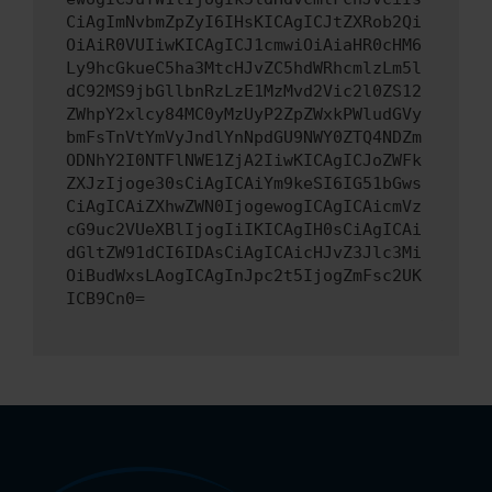
CiAgImNvbmZpZyI6IHsKICAgICJtZXRob2Qi
OiAiR0VUIiwKICAgICJ1cmwiOiAiaHR0cHM6
Ly9hcGkueC5ha3MtcHJvZC5hdWRhcmlzLm5l
dC92MS9jbGllbnRzLzE1MzMvd2Vic2l0ZS12
ZWhpY2xlcy84MC0yMzUyP2ZpZWxkPWludGVy
bmFsTnVtYmVyJndlYnNpdGU9NWY0ZTQ4NDZm
ODNhY2I0NTFlNWE1ZjA2IiwKICAgICJoZWFk
ZXJzIjoge30sCiAgICAiYm9keSI6IG51bGws
CiAgICAiZXhwZWN0IjogewogICAgICAicmVz
cG9uc2VUeXBlIjogIiIKICAgIH0sCiAgICAi
dGltZW91dCI6IDAsCiAgICAicHJvZ3Jlc3Mi
OiBudWxsLAogICAgInJpc2t5IjogZmFsc2UK
ICB9Cn0=