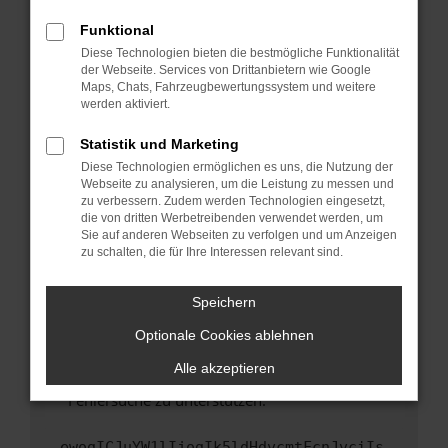
anderen Browser oder in einem privaten
Fenster?
Funktional
Starte dein Gerät neu.
Diese Technologien bieten die bestmögliche Funktionalität
der Webseite. Services von Drittanbietern wie Google
Das kann manchmal helfen, vorübergehende
Maps, Chats, Fahrzeugbewertungssystem und weitere
Probleme zu beheben.
werden aktiviert.
Stelle sicher, dass dein Browser und dein
Statistik und Marketing
Betriebssystem auf dem neuesten Stand
Diese Technologien ermöglichen es uns, die Nutzung der
sind.
Webseite zu analysieren, um die Leistung zu messen und
Veraltete Software birgt nicht nur ein
zu verbessern. Zudem werden Technologien eingesetzt,
Sicherheitsrisiko, sondern kann auch dazu
die von dritten Werbetreibenden verwendet werden, um
führen, dass bestimmte Funktionen nicht mehr
Sie auf anderen Webseiten zu verfolgen und um Anzeigen
zu schalten, die für Ihre Interessen relevant sind.
unterstützt werden.
Wende dich an den Webseitenbetreiber.
Speichern
Wenn du alle oben genannten Schritte versucht
hast, kontaktiere uns bitte. Wir werden
Optionale Cookies ablehnen
versuchen, das Problem zu beheben. Du kannst
Alle akzeptieren
uns diesen Text schicken, um uns bei der
Fehlersuche zu unterstützen:
ewogICJuYW1lIjogIk5ldHdvcmtFcnJvciIs