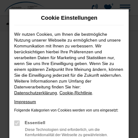
0
Zum
MENÜ
Hauptinhalt
Cookie Einstellungen
springen
Startseite
Fahrzeugangebote
Fahrzeug-Showroom
Wir nutzen Cookies, um Ihnen die bestmögliche
Nutzung unserer Webseite zu ermöglichen und unsere
Kommunikation mit Ihnen zu verbessern. Wir
Fehler: Network Error
berücksichtigen hierbei Ihre Präferenzen und
verarbeiten Daten für Marketing und Statistiken nur,
wenn Sie uns Ihre Einwilligung geben. Wenn Sie zu
Beim Laden ist ein Fehler aufgetreten.
einem späteren Zeitpunkt Ihre Meinung ändern, können
Hier sind ein paar Tipps, die dir helfen können:
Sie die Einwilligung jederzeit für die Zukunft widerrufen.
Weitere Informationen zum Umfang der
Überprüfe deine Firewall und deine
Datenverarbeitung finden Sie hier:
Internetverbindung.
Datenschutzerklärung
,
Cookie-Richtlinie
.
Laden andere Webseiten, zum Beispiel deine
Impressum
Suchmaschine?
Folgende Kategorien von Cookies werden von uns eingesetzt:
Prüfe deine Browsererweiterungen.
Manche Erweiterungen, wie Werbeblocker,
Essentiell
können das Laden bestimmter Seiten
Diese Technologien sind erforderlich, um die
verhindern. Funktioniert die Seite in einem
Kernfunktionalität der Webseite zu gewährleisten.