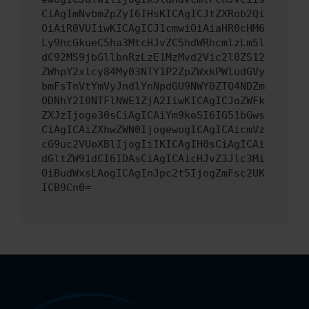
CiAgImNvbmZpZyI6IHsKICAgICJtZXRob2Qi
OiAiR0VUIiwKICAgICJ1cmwiOiAiaHR0cHM6
Ly9hcGkueC5ha3MtcHJvZC5hdWRhcmlzLm5l
dC92MS9jbGllbnRzLzE1MzMvd2Vic2l0ZS12
ZWhpY2xlcy84My03NTY1P2ZpZWxkPWludGVy
bmFsTnVtYmVyJndlYnNpdGU9NWY0ZTQ4NDZm
ODNhY2I0NTFlNWE1ZjA2IiwKICAgICJoZWFk
ZXJzIjoge30sCiAgICAiYm9keSI6IG51bGws
CiAgICAiZXhwZWN0IjogewogICAgICAicmVz
cG9uc2VUeXBlIjogIiIKICAgIH0sCiAgICAi
dGltZW91dCI6IDAsCiAgICAicHJvZ3Jlc3Mi
OiBudWxsLAogICAgInJpc2t5IjogZmFsc2UK
ICB9Cn0=