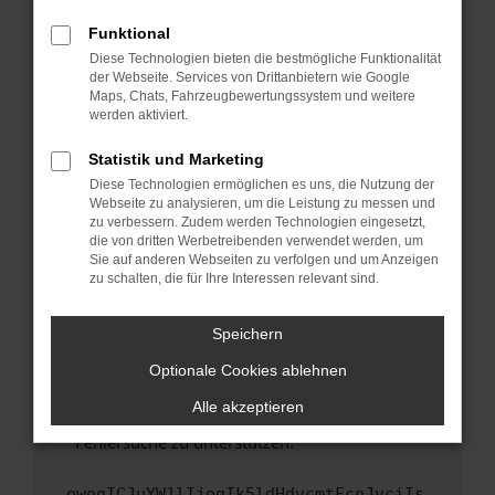
anderen Browser oder in einem privaten
Fenster?
Funktional
Starte dein Gerät neu.
Diese Technologien bieten die bestmögliche Funktionalität
der Webseite. Services von Drittanbietern wie Google
Das kann manchmal helfen, vorübergehende
Maps, Chats, Fahrzeugbewertungssystem und weitere
Probleme zu beheben.
werden aktiviert.
Stelle sicher, dass dein Browser und dein
Statistik und Marketing
Betriebssystem auf dem neuesten Stand
Diese Technologien ermöglichen es uns, die Nutzung der
sind.
Webseite zu analysieren, um die Leistung zu messen und
Veraltete Software birgt nicht nur ein
zu verbessern. Zudem werden Technologien eingesetzt,
Sicherheitsrisiko, sondern kann auch dazu
die von dritten Werbetreibenden verwendet werden, um
führen, dass bestimmte Funktionen nicht mehr
Sie auf anderen Webseiten zu verfolgen und um Anzeigen
zu schalten, die für Ihre Interessen relevant sind.
unterstützt werden.
Wende dich an den Webseitenbetreiber.
Speichern
Wenn du alle oben genannten Schritte versucht
hast, kontaktiere uns bitte. Wir werden
Optionale Cookies ablehnen
versuchen, das Problem zu beheben. Du kannst
Alle akzeptieren
uns diesen Text schicken, um uns bei der
Fehlersuche zu unterstützen:
ewogICJuYW1lIjogIk5ldHdvcmtFcnJvciIs