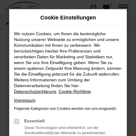
0
Zum
MENÜ
Hauptinhalt
Cookie Einstellungen
springen
Startseite
Fahrzeugangebote
Fahrzeug-Showroom
Wir nutzen Cookies, um Ihnen die bestmögliche
Nutzung unserer Webseite zu ermöglichen und unsere
Kommunikation mit Ihnen zu verbessern. Wir
Fehler: Network Error
berücksichtigen hierbei Ihre Präferenzen und
verarbeiten Daten für Marketing und Statistiken nur,
wenn Sie uns Ihre Einwilligung geben. Wenn Sie zu
Beim Laden ist ein Fehler aufgetreten.
einem späteren Zeitpunkt Ihre Meinung ändern, können
Hier sind ein paar Tipps, die dir helfen können:
Sie die Einwilligung jederzeit für die Zukunft widerrufen.
Weitere Informationen zum Umfang der
Überprüfe deine Firewall und deine
Datenverarbeitung finden Sie hier:
Internetverbindung.
Datenschutzerklärung
,
Cookie-Richtlinie
.
Laden andere Webseiten, zum Beispiel deine
Impressum
Suchmaschine?
Folgende Kategorien von Cookies werden von uns eingesetzt:
Prüfe deine Browsererweiterungen.
Manche Erweiterungen, wie Werbeblocker,
Essentiell
können das Laden bestimmter Seiten
Diese Technologien sind erforderlich, um die
verhindern. Funktioniert die Seite in einem
Kernfunktionalität der Webseite zu gewährleisten.