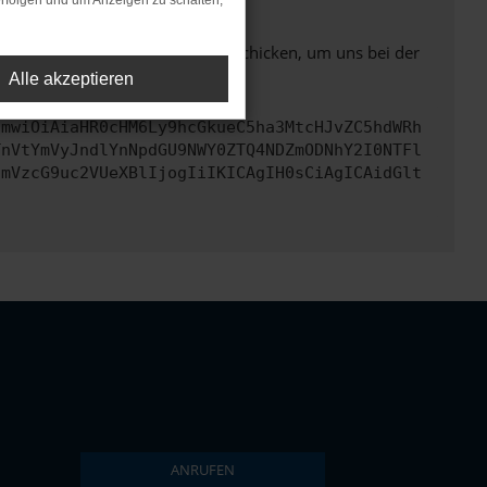
rfolgen und um Anzeigen zu schalten,
ben. Du kannst uns diesen Text schicken, um uns bei der
Alle akzeptieren
cmwiOiAiaHR0cHM6Ly9hcGkueC5ha3MtcHJvZC5hdWRh
TnVtYmVyJndlYnNpdGU9NWY0ZTQ4NDZmODNhY2I0NTFl
cmVzcG9uc2VUeXBlIjogIiIKICAgIH0sCiAgICAidGlt
ANRUFEN