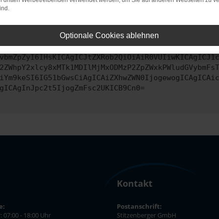
on dritten Werbetreibenden verwendet werden, um Sie auf anderen Webseiten zu ve
ind.
ontaktiere uns bitte. Wir werden versuchen, das Problem zu behe
Optionale Cookies ablehnen
vbmZpZyI6IHsKICAgICJtZXRob2QiOiAiR0VUIiwKICAgICJ1
2ZWhpY2xlcy8xMTk1MDIlMjMxODMzP2ZpZWxkPWludGVybmFs
iYm9keSI6IG51bGwsCiAgICAiZXhwZWN0IjogewogICAgICAi
gICAgInJpc2t5IjogZmFsc2UKICB9Cn0=
Kontakt
e:
Postanschrift:
: 07:00 - 18:00 Uhr
Stitzenberger GmbH