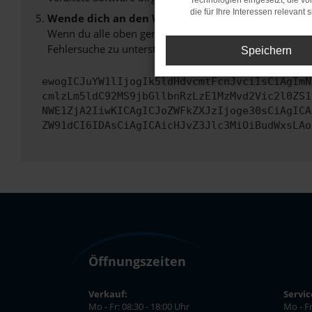
Technologien eingesetzt, die v
die für Ihre Interessen relevant s
Wende dich an den Webseitenbetreiber.
Wenn du alle oben genannten Schritte versucht hast, k
Fehlersuche zu unterstützen:
Speichern
ewogICJuYW1lIjogIk5ldHdvcmtFcnJvciIsCiAgImN
cmlzLm5ldC92MS9jbGllbnRzLzE1MzMvd2Vic2l0ZS1
NWE1ZjA2IiwKICAgICJoZWFkZXJzIjoge30sCiAgICA
ZW91dCI6IDAsCiAgICAicHJvZ3Jlc3MiOiBudWxsLAo
Öffnungszeiten
Verkauf:
Servic
Mo - Fr: 08:30 - 18:00 Uhr
Mo - Fr