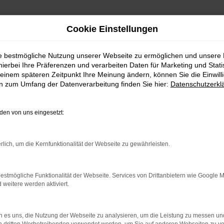
Cookie Einstellungen
ie bestmögliche Nutzung unserer Webseite zu ermöglichen und unsere
hierbei Ihre Präferenzen und verarbeiten Daten für Marketing und Stati
einem späteren Zeitpunkt Ihre Meinung ändern, können Sie die Einwillig
en zum Umfang der Datenverarbeitung finden Sie hier:
Datenschutzerkl
en von uns eingesetzt:
indung.
hine?
rlich, um die Kernfunktionalität der Webseite zu gewährleisten.
aden bestimmter Seiten verhindern. Funktioniert die Seite in e
estmögliche Funktionalität der Webseite. Services von Drittanbietern wie Google 
eitere werden aktiviert.
 zu beheben.
bssystem auf dem neuesten Stand sind.
 es uns, die Nutzung der Webseite zu analysieren, um die Leistung zu messen u
ko, sondern kann auch dazu führen, dass bestimmte Funktionen nic