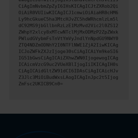
CiAgImNvbmZpZyI6IHsKICAgICJtZXRob2Qi
OiAiR0VUIiwKICAgICJ1cmwiOiAiaHR0cHM6
Ly9hcGkueC5ha3MtcHJvZC5hdWRhcmlzLm5l
dC92MS9jbGllbnRzLzE1MzMvd2Vic2l0ZS12
ZWhpY2xlcy8xMTcwNTclMjMxODMzP2ZpZWxk
PWludGVybmFsTnVtYmVyJndlYnNpdGU9NWY0
ZTQ4NDZmODNhY2I0NTFlNWE1ZjA2IiwKICAg
ICJoZWFkZXJzIjoge30sCiAgICAiYm9keSI6
IG51bGwsCiAgICAiZXhwZWN0IjogewogICAg
ICAicmVzcG9uc2VUeXBlIjogIiIKICAgIH0s
CiAgICAidGltZW91dCI6IDAsCiAgICAicHJv
Z3Jlc3MiOiBudWxsLAogICAgInJpc2t5Ijog
ZmFsc2UKICB9Cn0=