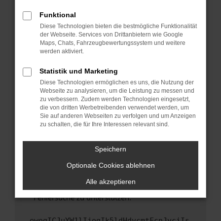
anderen Browser oder in einem privaten
Fenster?
Funktional
Starte dein Gerät neu.
Diese Technologien bieten die bestmögliche Funktionalität
der Webseite. Services von Drittanbietern wie Google
Das kann manchmal helfen, vorübergehende
Maps, Chats, Fahrzeugbewertungssystem und weitere
Probleme zu beheben.
werden aktiviert.
Stelle sicher, dass dein Browser und dein
Statistik und Marketing
Betriebssystem auf dem neuesten Stand
Diese Technologien ermöglichen es uns, die Nutzung der
sind.
Webseite zu analysieren, um die Leistung zu messen und
Veraltete Software birgt nicht nur ein
zu verbessern. Zudem werden Technologien eingesetzt,
Sicherheitsrisiko, sondern kann auch dazu
die von dritten Werbetreibenden verwendet werden, um
führen, dass bestimmte Funktionen nicht mehr
Sie auf anderen Webseiten zu verfolgen und um Anzeigen
zu schalten, die für Ihre Interessen relevant sind.
unterstützt werden.
Wende dich an den Webseitenbetreiber.
Speichern
Wenn du alle oben genannten Schritte versucht
hast, kontaktiere uns bitte. Wir werden
Optionale Cookies ablehnen
versuchen, das Problem zu beheben. Du kannst
Alle akzeptieren
uns diesen Text schicken, um uns bei der
Fehlersuche zu unterstützen:
ewogICJuYW1lIjogIk5ldHdvcmtFcnJvciIs