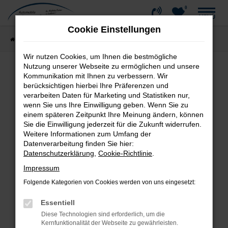
0
Zum
MENÜ
Hauptinhalt
Cookie Einstellungen
springen
Startseite
Fahrzeugangebote
Fahrzeug-Showroom
Wir nutzen Cookies, um Ihnen die bestmögliche
Nutzung unserer Webseite zu ermöglichen und unsere
Kommunikation mit Ihnen zu verbessern. Wir
Fehler: Network Error
berücksichtigen hierbei Ihre Präferenzen und
verarbeiten Daten für Marketing und Statistiken nur,
wenn Sie uns Ihre Einwilligung geben. Wenn Sie zu
Beim Laden ist ein Fehler aufgetreten.
einem späteren Zeitpunkt Ihre Meinung ändern, können
Hier sind ein paar Tipps, die dir helfen können:
Sie die Einwilligung jederzeit für die Zukunft widerrufen.
Weitere Informationen zum Umfang der
Überprüfe deine Firewall und deine
Datenverarbeitung finden Sie hier:
Internetverbindung.
Datenschutzerklärung
,
Cookie-Richtlinie
.
Laden andere Webseiten, zum Beispiel deine
Impressum
Suchmaschine?
Folgende Kategorien von Cookies werden von uns eingesetzt:
Prüfe deine Browsererweiterungen.
Manche Erweiterungen, wie Werbeblocker,
Essentiell
können das Laden bestimmter Seiten
Diese Technologien sind erforderlich, um die
verhindern. Funktioniert die Seite in einem
Kernfunktionalität der Webseite zu gewährleisten.