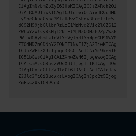
CiAgImNvbmZpZyI6IHsKICAgICJtZXRob2Qi
OiAiR0VUIiwKICAgICJ1cmwiOiAiaHR0cHM6
Ly9hcGkueC5ha3MtcHJvZC5hdWRhcmlzLm5l
dC92MS9jbGllbnRzLzE1MzMvd2Vic2l0ZS12
ZWhpY2xlcy8xMjI2NTElMjMxODMzP2ZpZWxk
PWludGVybmFsTnVtYmVyJndlYnNpdGU9NWY0
ZTQ4NDZmODNhY2I0NTFlNWE1ZjA2IiwKICAg
ICJoZWFkZXJzIjoge30sCiAgICAiYm9keSI6
IG51bGwsCiAgICAiZXhwZWN0IjogewogICAg
ICAicmVzcG9uc2VUeXBlIjogIiIKICAgIH0s
CiAgICAidGltZW91dCI6IDAsCiAgICAicHJv
Z3Jlc3MiOiBudWxsLAogICAgInJpc2t5Ijog
ZmFsc2UKICB9Cn0=