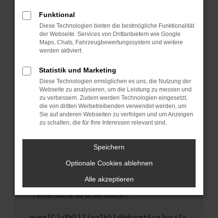
anderen Browser oder in einem privaten
Fenster?
Funktional
Starte dein Gerät neu.
Diese Technologien bieten die bestmögliche Funktionalität
der Webseite. Services von Drittanbietern wie Google
Das kann manchmal helfen, vorübergehende
Maps, Chats, Fahrzeugbewertungssystem und weitere
Probleme zu beheben.
werden aktiviert.
Stelle sicher, dass dein Browser und dein
Statistik und Marketing
Betriebssystem auf dem neuesten Stand
Diese Technologien ermöglichen es uns, die Nutzung der
sind.
Webseite zu analysieren, um die Leistung zu messen und
Veraltete Software birgt nicht nur ein
zu verbessern. Zudem werden Technologien eingesetzt,
Sicherheitsrisiko, sondern kann auch dazu
die von dritten Werbetreibenden verwendet werden, um
führen, dass bestimmte Funktionen nicht mehr
Sie auf anderen Webseiten zu verfolgen und um Anzeigen
zu schalten, die für Ihre Interessen relevant sind.
unterstützt werden.
Wende dich an den Webseitenbetreiber.
Speichern
Wenn du alle oben genannten Schritte versucht
hast, kontaktiere uns bitte. Wir werden
Optionale Cookies ablehnen
versuchen, das Problem zu beheben. Du kannst
Alle akzeptieren
uns diesen Text schicken, um uns bei der
Fehlersuche zu unterstützen:
ewogICJuYW1lIjogIk5ldHdvcmtFcnJvciIs