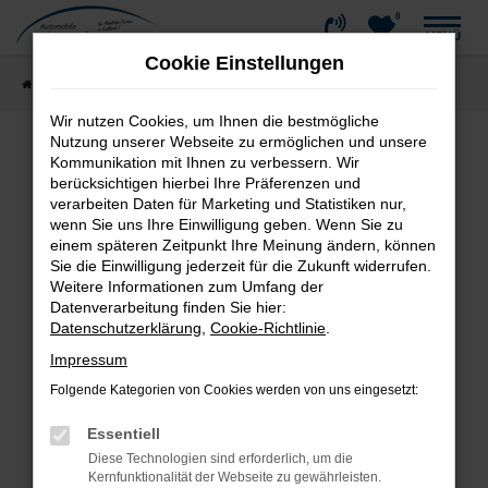
0
Zum
MENÜ
Hauptinhalt
Cookie Einstellungen
springen
Startseite
Fahrzeugangebote
Fahrzeug-Showroom
Wir nutzen Cookies, um Ihnen die bestmögliche
Nutzung unserer Webseite zu ermöglichen und unsere
Kommunikation mit Ihnen zu verbessern. Wir
Fehler: Network Error
berücksichtigen hierbei Ihre Präferenzen und
verarbeiten Daten für Marketing und Statistiken nur,
wenn Sie uns Ihre Einwilligung geben. Wenn Sie zu
Beim Laden ist ein Fehler aufgetreten.
einem späteren Zeitpunkt Ihre Meinung ändern, können
Hier sind ein paar Tipps, die dir helfen können:
Sie die Einwilligung jederzeit für die Zukunft widerrufen.
Weitere Informationen zum Umfang der
Überprüfe deine Firewall und deine
Datenverarbeitung finden Sie hier:
Internetverbindung.
Datenschutzerklärung
,
Cookie-Richtlinie
.
Laden andere Webseiten, zum Beispiel deine
Impressum
Suchmaschine?
Folgende Kategorien von Cookies werden von uns eingesetzt:
Prüfe deine Browsererweiterungen.
Manche Erweiterungen, wie Werbeblocker,
Essentiell
können das Laden bestimmter Seiten
Diese Technologien sind erforderlich, um die
verhindern. Funktioniert die Seite in einem
Kernfunktionalität der Webseite zu gewährleisten.